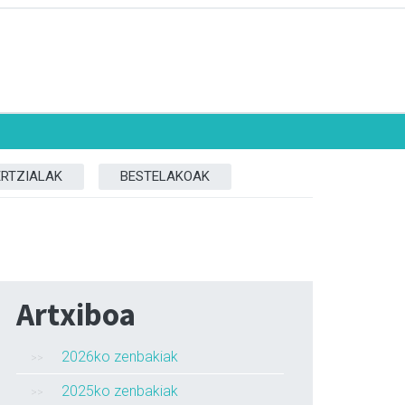
ERTZIALAK
BESTELAKOAK
Artxiboa
2026ko zenbakiak
2025ko zenbakiak