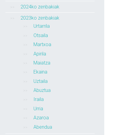
2024ko zenbakiak
2023ko zenbakiak
Urtarrila
Otsaila
Martxoa
Apirila
Maiatza
Ekaina
Uztaila
Abuztua
Iraila
Urria
Azaroa
Abendua