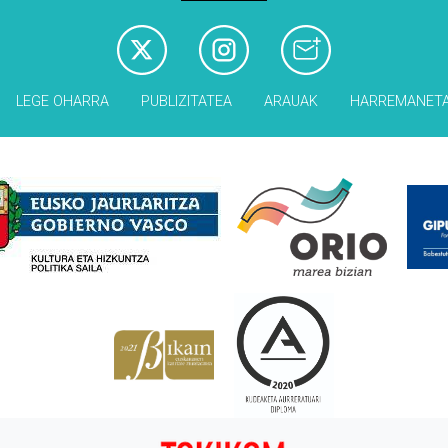
LEGE OHARRA
PUBLIZITATEA
ARAUAK
HARREMANET
Babesleak