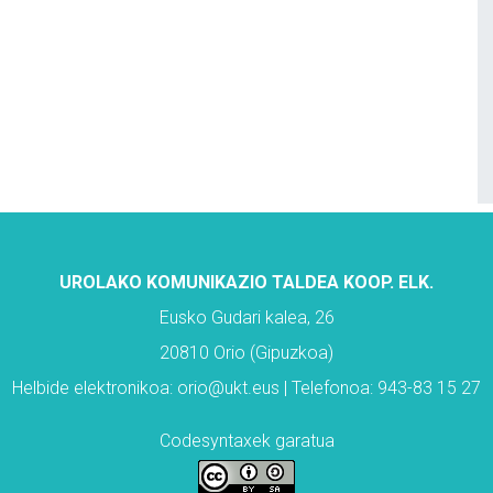
UROLAKO KOMUNIKAZIO TALDEA KOOP. ELK.
Eusko Gudari kalea, 26
20810 Orio (Gipuzkoa)
Helbide elektronikoa: orio@ukt.eus | Telefonoa: 943-83 15 27
Codesyntaxek garatua