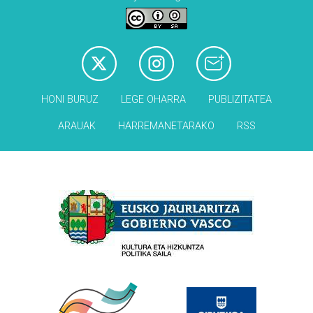
HONI BURUZ
LEGE OHARRA
PUBLIZITATEA
ARAUAK
HARREMANETARAKO
RSS
Babesleak