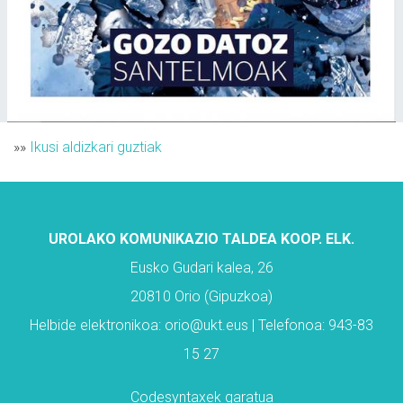
»»
Ikusi aldizkari guztiak
UROLAKO KOMUNIKAZIO TALDEA KOOP. ELK.
Eusko Gudari kalea, 26
20810 Orio (Gipuzkoa)
Helbide elektronikoa: orio@ukt.eus | Telefonoa: 943-83
15 27
Codesyntaxek garatua