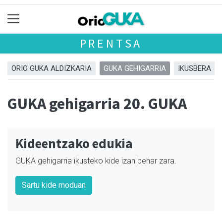
PRENTSA
ORIO GUKA ALDIZKARIA
GUKA GEHIGARRIA
IKUSBERA
GUKA gehigarria 20. GUKA
Kideentzako edukia
GUKA gehigarria ikusteko kide izan behar zara.
Sartu kide moduan