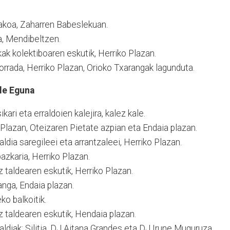
akoa, Zaharren Babeslekuan.
a, Mendibeltzen.
ak kolektiboaren eskutik, Herriko Plazan.
rada, Herriko Plazan, Orioko Txarangak lagunduta.
ale Eguna
ikari eta erraldoien kalejira, kalez kale.
 Plazan, Oteizaren Pietate azpian eta Endaia plazan.
dia saregileei eta arrantzaleei, Herriko Plazan.
azkaria, Herriko Plazan.
 taldearen eskutik, Herriko Plazan.
anga, Endaia plazan.
ko balkoitik.
z taldearen eskutik, Hendaia plazan.
diak: Silitia, DJ Aitana Grandes eta DJ Irune Muguruza,