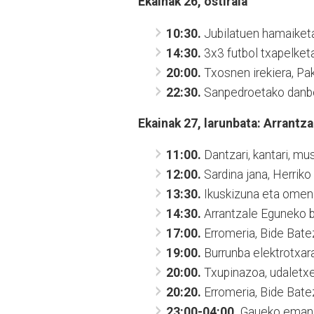
Ekainak 26, ostirala
10:30.
Jubilatuen hamaiket
14:30.
3x3 futbol txapelket
20:00.
Txosnen irekiera, Pak
22:30.
Sanpedroetako danbor
Ekainak 27, larunbata: Arrantz
11:00.
Dantzari, kantari, mus
12:00.
Sardina jana, Herriko
13:30.
Ikuskizuna eta omenal
14:30.
Arrantzale Eguneko b
17:00.
Erromeria, Bide Batez
19:00.
Burrunba elektrotxar
20:00.
Txupinazoa, udaletxe
20:20.
Erromeria, Bide Bate
23:00-04:00.
Gaueko emanal