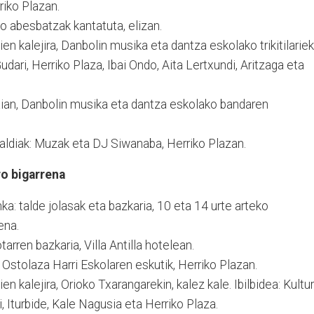
riko Plazan.
 abesbatzak kantatuta, elizan.
ien kalejira, Danbolin musika eta dantza eskolako trikitilariek
Gudari, Herriko Plaza, Ibai Ondo, Aita Lertxundi, Aritzaga eta
aian, Danbolin musika eta dantza eskolako bandaren
diak: Muzak eta DJ Siwanaba, Herriko Plazan.
ro bigarrena
nka: talde jolasak eta bazkaria, 10 eta 14 urte arteko
ena.
tarren bazkaria, Villa Antilla hotelean.
 Ostolaza Harri Eskolaren eskutik, Herriko Plazan.
en kalejira, Orioko Txarangarekin, kalez kale. Ibilbidea: Kultur
, Iturbide, Kale Nagusia eta Herriko Plaza.