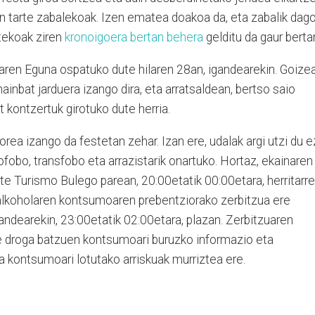
in tarte zabalekoak. Izen ematea doakoa da, eta zabalik dago
tekoak ziren
kronoigoera bertan behera
gelditu da gaur berta
naren Eguna ospatuko dute hilaren 28an, igandearekin. Goize
inbat jarduera izango dira, eta arratsaldean, bertso saio
at kontzertuk girotuko dute herria.
rea izango da festetan zehar. Izan ere, udalak argi utzi du e
fobo, transfobo eta arrazistarik onartuko. Hortaz, ekainaren
ute Turismo Bulego parean, 20:00etatik 00:00etara, herritarre
alkoholaren kontsumoaren prebentziorako zerbitzua ere
andearekin, 23:00etatik 02:00etara, plazan. Zerbitzuaren
e droga batzuen kontsumoari buruzko informazio eta
 kontsumoari lotutako arriskuak murriztea ere.