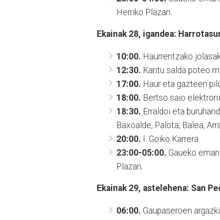
Herriko Plazan.
Ekainak 28, igandea: Harrotas
10:00.
Haurrentzako jolasak
12:30.
Kantu salda poteo mu
17:00.
Haur eta gazteen pilo
18:00.
Bertso saio elektroni
18:30.
Erraldoi eta buruhandi
Baxoalde, Palota, Balea, Arr
20:00.
I. Goiko Karrera.
23:00-05:00.
Gaueko emanald
Plazan.
Ekainak 29, astelehena: San P
06:00.
Gaupaseroen argazkia