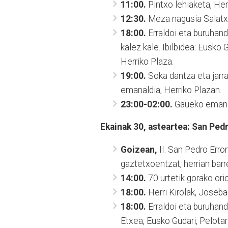
11:00.
Pintxo lehiaketa, Her
12:30.
Meza nagusia Salatxo
18:00.
Erraldoi eta buruhand
kalez kale. Ibilbidea: Eusko 
Herriko Plaza.
19:00.
Soka dantza eta jarr
emanaldia, Herriko Plazan.
23:00-02:00.
Gaueko emanal
Ekainak 30, asteartea: San Ped
Goizean,
II. San Pedro Erro
gaztetxoentzat, herrian barr
14:00.
70 urtetik gorako orio
18:00.
Herri Kirolak, Joseba
18:00.
Erraldoi eta buruhandi
Etxea, Eusko Gudari, Pelotari