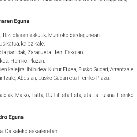
unaren Eguna
, Bizijolasen eskutik, Muntoko berdegunean.
sikatua, kalez kale.
ta partidak, Zaragueta Herri Eskolan.
koa, Herriko Plazan.
en kalejira. Ibilbidea: Kultur Etxea, Eusko Gudari, Arrantzale,
antzale, Abeslari, Eusko Gudari eta Herriko Plaza.
iak: Malko, Tatta, DJ Fifi eta Fefa, eta La Fulana, Herriko
edro Eguna
, Oa kaleko eskaileretan.