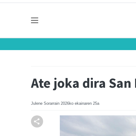
Ate joka dira San
Julene Sorarrain
2026ko ekainaren 25a