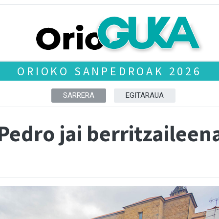
ORIOKO SANPEDROAK 2026
SARRERA
EGITARAUA
 Pedro jai berritzaileen