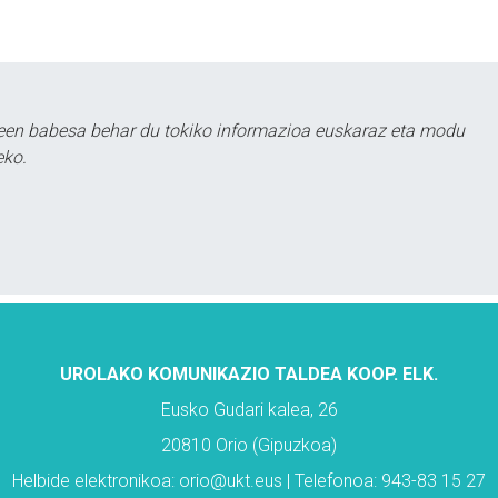
leen babesa behar du tokiko informazioa euskaraz eta modu
eko.
UROLAKO KOMUNIKAZIO TALDEA KOOP. ELK.
Eusko Gudari kalea, 26
20810 Orio (Gipuzkoa)
Helbide elektronikoa: orio@ukt.eus | Telefonoa: 943-83 15 27