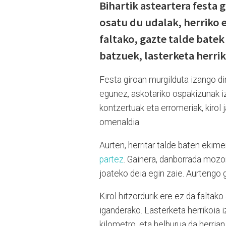
Bihartik asteartera festa 
osatu du udalak, herriko e
faltako, gazte talde batek
batzuek, lasterketa herrik
Festa giroan murgilduta izango dir
egunez, askotariko ospakizunak iza
kontzertuak eta erromeriak, kirol
omenaldia.
Aurten, herritar talde baten ekim
partez
. Gainera, danborrada mozo
joateko deia egin zaie. Aurtengo 
Kirol hitzordurik ere ez da faltako
iganderako. Lasterketa herrikoia i
kilometro, eta helburua da herria