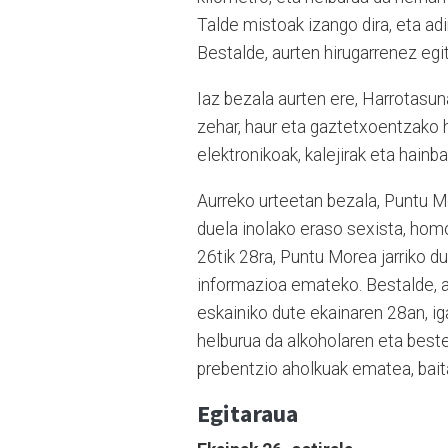
Talde mistoak izango dira, eta ad
Bestalde, aurten hirugarrenez egi
Iaz bezala aurten ere, Harrotasu
zehar, haur eta gaztetxoentzako ha
elektronikoak, kalejirak eta hainb
Aurreko urteetan bezala, Puntu Mo
duela inolako eraso sexista, homo
26tik 28ra, Puntu Morea jarriko d
informazioa emateko. Bestalde, 
eskainiko dute ekainaren 28an, ig
helburua da alkoholaren eta best
prebentzio aholkuak ematea, baita
Egitaraua