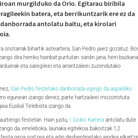
giroan murgilduko da Orio. Egitarau biribila
ragileekin batera, eta berrikuntzarik ere ez da
 danborrada antolatu baitu, eta kirolari
oia.
a oriotarrak bihartik asteartera, San Pedro jaiez gozatuz. Bo
ngo dira herriko hainbat puntutan: sardin jana, herri bazkaria
 jarduerak eta saregileei eta arrantzaleei zuzendutako
enez,
San Pedro festetako danborrada egingo da aspaldiko
rro egunean izango denez, parte hartzaileei mozorrotuta
gaia Euskal Telebista izango da.
 aurtengo festetan. Hain justu,
I. Goiko Karrera
antolatu dute
zango da, erreleboka, launaka egitekoa, bakoitzak 1,2
n festa giroa sortzea eta adin desberdinetako jendea elkartze