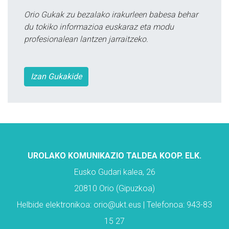
Orio Gukak zu bezalako irakurleen babesa behar
du tokiko informazioa euskaraz eta modu
profesionalean lantzen jarraitzeko.
Izan Gukakide
UROLAKO KOMUNIKAZIO TALDEA KOOP. ELK.
Eusko Gudari kalea, 26
20810 Orio (Gipuzkoa)
Helbide elektronikoa: orio@ukt.eus | Telefonoa: 943-83
15 27