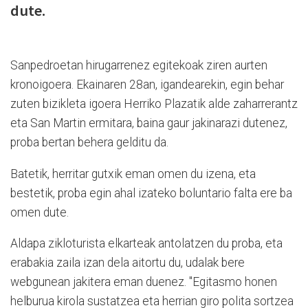
dute.
Sanpedroetan hirugarrenez egitekoak ziren aurten
kronoigoera. Ekainaren 28an, igandearekin, egin behar
zuten bizikleta igoera Herriko Plazatik alde zaharrerantz
eta San Martin ermitara, baina gaur jakinarazi dutenez,
proba bertan behera gelditu da.
Batetik, herritar gutxik eman omen du izena, eta
bestetik, proba egin ahal izateko boluntario falta ere ba
omen dute.
Aldapa zikloturista elkarteak antolatzen du proba, eta
erabakia zaila izan dela aitortu du, udalak bere
webgunean jakitera eman duenez. "Egitasmo honen
helburua kirola sustatzea eta herrian giro polita sortzea