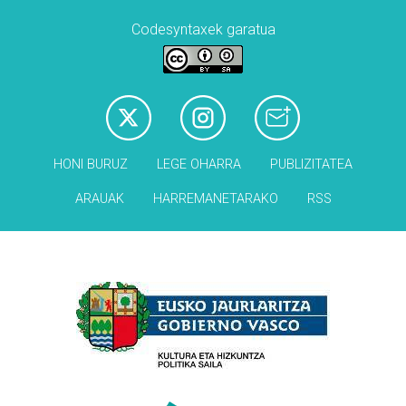
Codesyntaxek garatua
HONI BURUZ
LEGE OHARRA
PUBLIZITATEA
ARAUAK
HARREMANETARAKO
RSS
Babesleak