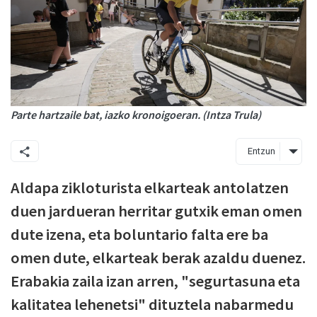
Parte hartzaile bat, iazko kronoigoeran. (Intza Trula)
Entzun
Aldapa zikloturista elkarteak antolatzen
duen jardueran herritar gutxik eman omen
dute izena, eta boluntario falta ere ba
omen dute, elkarteak berak azaldu duenez.
Erabakia zaila izan arren, "segurtasuna eta
kalitatea lehenetsi" dituztela nabarmedu