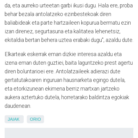
da, eta aurreko urteetan garbi ikusi dugu. Hala ere, proba
behar bezala antolatzeko ezinbestekoak diren
baliabideak eta parte hartzaileen kopurua bermatu ezin
izan direnez, segurtasuna eta kalitatea lehenetsiz,
ekitaldia bertan behera uztea erabaki dugu", azaldu dute.
Elkarteak eskerrak eman dizkie interesa azaldu eta
izena eman duten guztiei, baita laguntzeko prest agertu
diren boluntarioei ere. Antolatzaileek adierazi dute
gertatutakoaren inguruan hausnarketa egingo dutela,
eta etorkizunean ekimena berriz martxan jartzeko
aukera aztertuko dutela, horretarako baldintza egokiak
daudenean.
JAIAK
ORIO