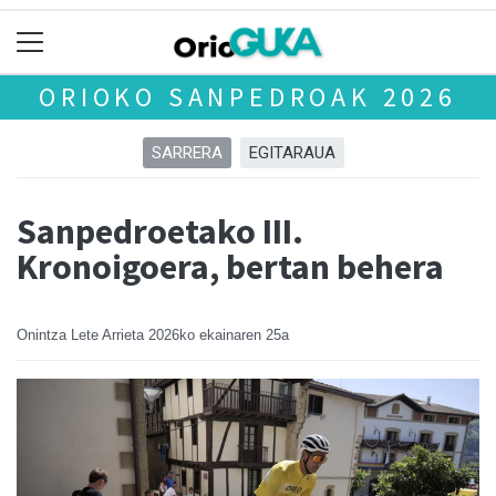
ORIOKO SANPEDROAK 2026
SARRERA
EGITARAUA
Sanpedroetako III.
Kronoigoera, bertan behera
Onintza Lete Arrieta
2026ko ekainaren 25a