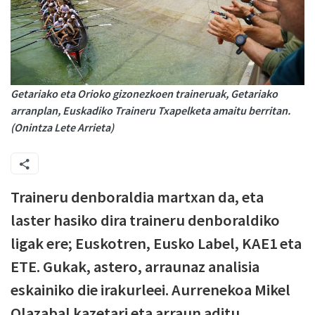
Getariako eta Orioko gizonezkoen traineruak, Getariako
arranplan, Euskadiko Traineru Txapelketa amaitu berritan.
(Onintza Lete Arrieta)
Traineru denboraldia martxan da, eta
laster hasiko dira traineru denboraldiko
ligak ere; Euskotren, Eusko Label, KAE1 eta
ETE. Gukak, astero, arraunaz analisia
eskainiko die irakurleei. Aurrenekoa Mikel
Olazabal kazetari eta arraun aditu