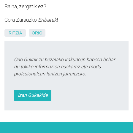
Baina, zergatik ez?
Gora Zarauzko
Enbatak
!
IRITZIA
ORIO
Orio Gukak zu bezalako irakurleen babesa behar
du tokiko informazioa euskaraz eta modu
profesionalean lantzen jarraitzeko.
Izan Gukakide