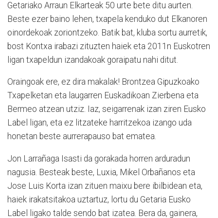
Getariako Arraun Elkarteak 50 urte bete ditu aurten.
Beste ezer baino lehen, txapela kenduko dut Elkanoren
oinordekoak zoriontzeko. Batik bat, kluba sortu aurretik,
bost Kontxa irabazi zituzten haiek eta 2011n Euskotren
ligan txapeldun izandakoak goraipatu nahi ditut.
Oraingoak ere, ez dira makalak! Brontzea Gipuzkoako
Txapelketan eta laugarren Euskadikoan Zierbena eta
Bermeo atzean utziz. Iaz, seigarrenak izan ziren Eusko
Label ligan, eta ez litzateke harritzekoa izango uda
honetan beste aurrerapauso bat ematea.
Jon Larrañaga Isasti da gorakada horren arduradun
nagusia. Besteak beste, Luxia, Mikel Orbañanos eta
Jose Luis Korta izan zituen maixu bere ibilbidean eta,
haiek irakatsitakoa uztartuz, lortu du Getaria Eusko
Label ligako talde sendo bat izatea. Bera da, gainera,