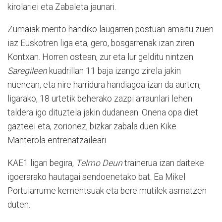
kirolariei eta Zabaleta jaunari.
Zumaiak merito handiko laugarren postuan amaitu zuen
iaz Euskotren liga eta, gero, bosgarrenak izan ziren
Kontxan. Horren ostean, zur eta lur gelditu nintzen
Saregileen
kuadrillan 11 baja izango zirela jakin
nuenean, eta nire harridura handiagoa izan da aurten,
ligarako, 18 urtetik beherako zazpi arraunlari lehen
taldera igo dituztela jakin dudanean. Onena opa diet
gazteei eta, zorionez, bizkar zabala duen Kike
Manterola entrenatzaileari.
KAE1 ligari begira,
Telmo Deun
trainerua izan daiteke
igoerarako hautagai sendoenetako bat. Ea Mikel
Portularrume kementsuak eta bere mutilek asmatzen
duten.