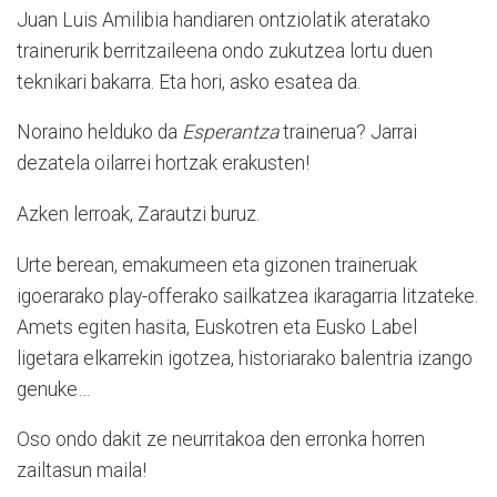
Juan Luis Amilibia handiaren ontziolatik ateratako
trainerurik berritzaileena ondo zukutzea lortu duen
teknikari bakarra. Eta hori, asko esatea da.
Noraino helduko da
Esperantza
trainerua? Jarrai
dezatela oilarrei hortzak erakusten!
Azken lerroak, Zarautzi buruz.
Urte berean, emakumeen eta gizonen traineruak
igoerarako play-offerako sailkatzea ikaragarria litzateke.
Amets egiten hasita, Euskotren eta Eusko Label
ligetara elkarrekin igotzea, historiarako balentria izango
genuke…
Oso ondo dakit ze neurritakoa den erronka horren
zailtasun maila!