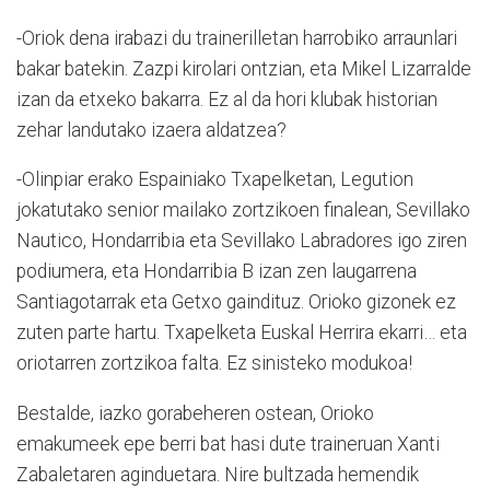
-Oriok dena irabazi du trainerilletan harrobiko arraunlari
bakar batekin. Zazpi kirolari ontzian, eta Mikel Lizarralde
izan da etxeko bakarra. Ez al da hori klubak historian
zehar landutako izaera aldatzea?
-Olinpiar erako Espainiako Txapelketan, Legution
jokatutako senior mailako zortzikoen finalean, Sevillako
Nautico, Hondarribia eta Sevillako Labradores igo ziren
podiumera, eta Hondarribia B izan zen laugarrena
Santiagotarrak eta Getxo gaindituz. Orioko gizonek ez
zuten parte hartu. Txapelketa Euskal Herrira ekarri… eta
oriotarren zortzikoa falta. Ez sinisteko modukoa!
Bestalde, iazko gorabeheren ostean, Orioko
emakumeek epe berri bat hasi dute traineruan Xanti
Zabaletaren aginduetara. Nire bultzada hemendik