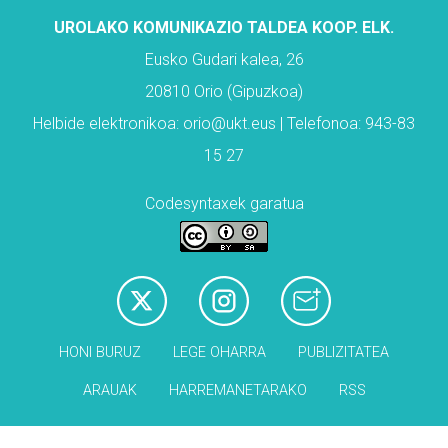
UROLAKO KOMUNIKAZIO TALDEA KOOP. ELK.
Eusko Gudari kalea, 26
20810 Orio (Gipuzkoa)
Helbide elektronikoa: orio@ukt.eus | Telefonoa: 943-83
15 27
Codesyntaxek garatua
HONI BURUZ
LEGE OHARRA
PUBLIZITATEA
ARAUAK
HARREMANETARAKO
RSS