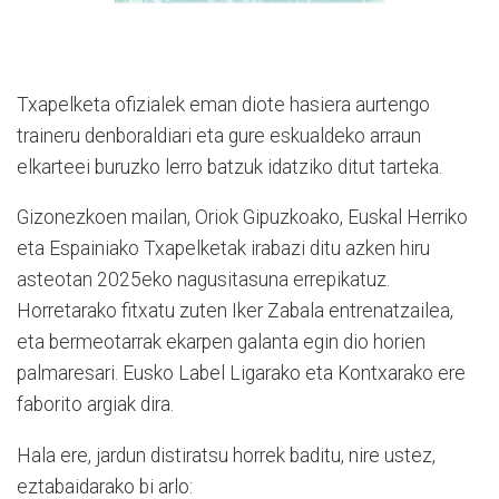
Txapelketa ofizialek eman diote hasiera aurtengo
traineru denboraldiari eta gure eskualdeko arraun
elkarteei buruzko lerro batzuk idatziko ditut tarteka.
Gizonezkoen mailan, Oriok Gipuzkoako, Euskal Herriko
eta Espainiako Txapelketak irabazi ditu azken hiru
asteotan 2025eko nagusitasuna errepikatuz.
Horretarako fitxatu zuten Iker Zabala entrenatzailea,
eta bermeotarrak ekarpen galanta egin dio horien
palmaresari. Eusko Label Ligarako eta Kontxarako ere
faborito argiak dira.
Hala ere, jardun distiratsu horrek baditu, nire ustez,
eztabaidarako bi arlo: