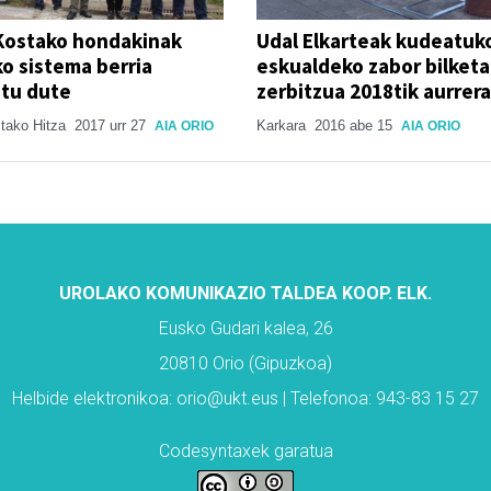
Kostako hondakinak
Udal Elkarteak kudeatuk
ko sistema berria
eskualdeko zabor bilketa
tu dute
zerbitzua 2018tik aurrera
stako Hitza
2017 urr 27
Karkara
2016 abe 15
AIA ORIO
AIA ORIO
UROLAKO KOMUNIKAZIO TALDEA KOOP. ELK.
Eusko Gudari kalea, 26
20810 Orio (Gipuzkoa)
Helbide elektronikoa: orio@ukt.eus | Telefonoa: 943-83 15 27
Codesyntaxek garatua