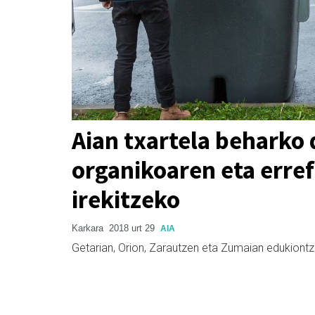
Aian txartela beharko 
organikoaren eta erre
irekitzeko
Karkara
2018 urt 29
AIA
Getarian, Orion, Zarautzen eta Zumaian edukiontzi