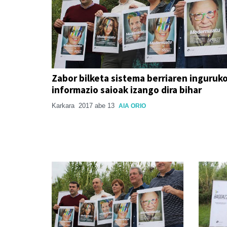
Zabor bilketa sistema berriaren inguruk
informazio saioak izango dira bihar
Karkara
2017 abe 13
AIA ORIO