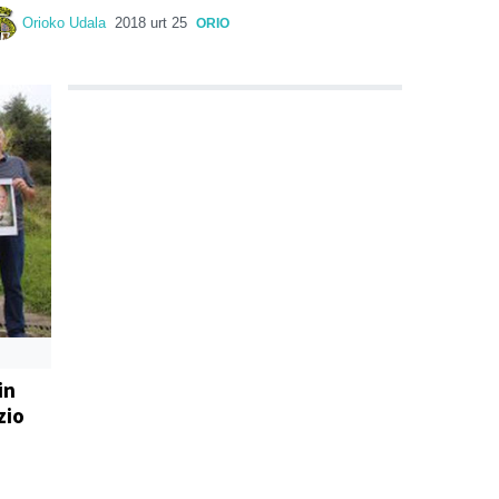
Orioko Udala
2018 urt 25
ORIO
in
zio