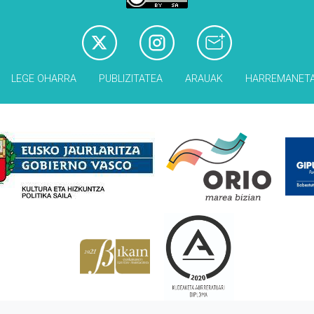
LEGE OHARRA
PUBLIZITATEA
ARAUAK
HARREMANET
Babesleak