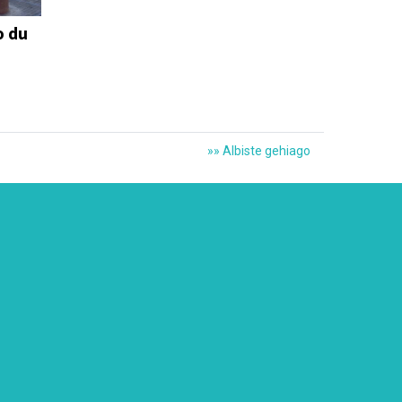
o du
»» Albiste gehiago