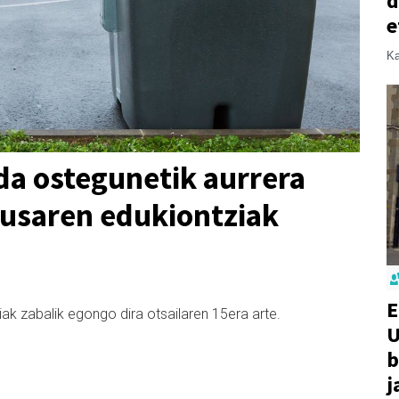
d
e
Ka
da ostegunetik aurrera
fusaren edukiontziak
E
ak zabalik egongo dira otsailaren 15era arte.
U
b
j