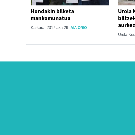
Hondakin bilketa
Urola 
mankomunatua
biltze
aurkez
Karkara
2017 aza 29
AIA ORIO
Urola Ko