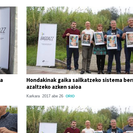
ma
Hondakinak gaika sailkatzeko sistema ber
azaltzeko azken saioa
Karkara
2017 abe 26
ORIO