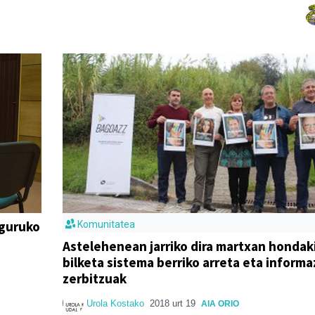
nguruko
Komunitatea
Astelehenean jarriko dira martxan hondak
bilketa sistema berriko arreta eta informa
zerbitzuak
Urola Kostako
2018 urt 19
AIA ORIO