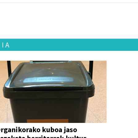
RIA
rganikorako kuboa jaso