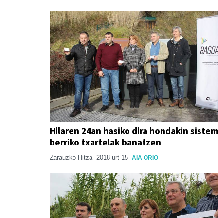
Hilaren 24an hasiko dira hondakin siste
berriko txartelak banatzen
Zarauzko Hitza
2018 urt 15
AIA ORIO