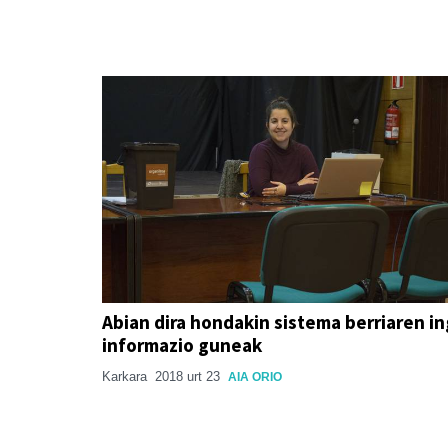
Abian dira hondakin sistema berriaren i
informazio guneak
Karkara
2018 urt 23
AIA ORIO