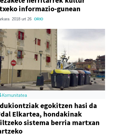
ezakete herritarrek kultur
txeko informazio-gunean
rkara
2018 urt 26
ORIO
Komunitatea
dukiontziak egokitzen hasi da
dal Elkartea, hondakinak
iltzeko sistema berria martxan
artzeko