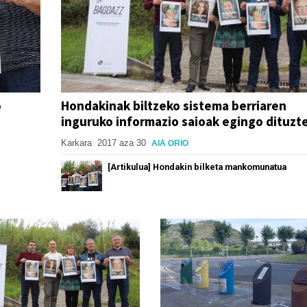
o
Hondakinak biltzeko sistema berriaren
inguruko informazio saioak egingo dituzt
Karkara
2017 aza 30
AIA ORIO
[Artikulua] Hondakin bilketa mankomunatua