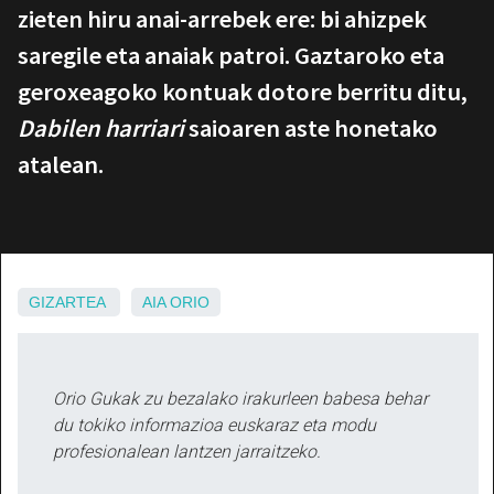
zieten hiru anai-arrebek ere: bi ahizpek
saregile eta anaiak patroi. Gaztaroko eta
geroxeagoko kontuak dotore berritu ditu,
Dabilen harriari
saioaren aste honetako
atalean.
GIZARTEA
AIA
ORIO
Orio Gukak zu bezalako irakurleen babesa behar
du tokiko informazioa euskaraz eta modu
profesionalean lantzen jarraitzeko.