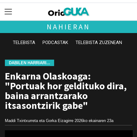
NAHIERAN
TELEBISTA
PODCASTAK
TELEBISTA ZUZENEAN
DABILEN HARRIARI...
Enkarna Olaskoaga:
"Portuak hor geldituko dira,
baina arrantzarako
itsasontzirik gabe"
Maddi Txintxurreta eta Gorka Eizagirre
2026ko ekainaren 23a