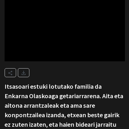
Itsasoari estuki lotutako familia da
Enkarna Olaskoaga getariarrarena. Aita eta
aitona arrantzaleak eta ama sare
konpontzailea izanda, etxean beste gairik
ez zuten izaten, eta haien bideari jarraitu