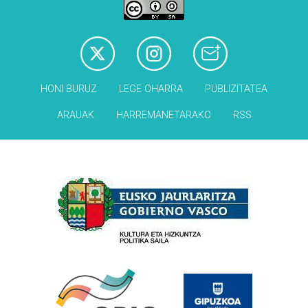
HONI BURUZ
LEGE OHARRA
PUBLIZITATEA
ARAUAK
HARREMANETARAKO
RSS
Babesleak