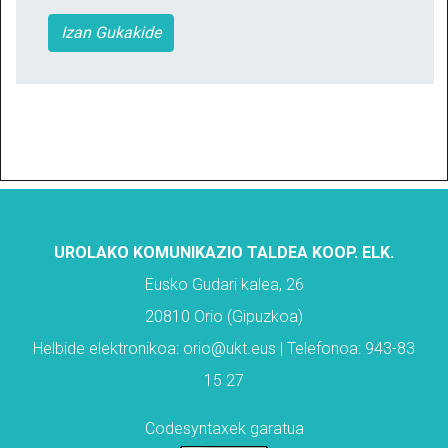
Izan Gukakide
UROLAKO KOMUNIKAZIO TALDEA KOOP. ELK.
Eusko Gudari kalea, 26
20810 Orio (Gipuzkoa)
Helbide elektronikoa: orio@ukt.eus | Telefonoa: 943-83
15 27
Codesyntaxek garatua