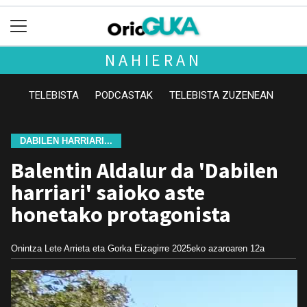
NAHIERAN
TELEBISTA
PODCASTAK
TELEBISTA ZUZENEAN
DABILEN HARRIARI...
Balentin Aldalur da 'Dabilen
harriari' saioko aste
honetako protagonista
Onintza Lete Arrieta eta Gorka Eizagirre
2025eko azaroaren 12a