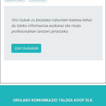
Orio Gukak zu bezalako irakurleen babesa behar
du tokiko informazioa euskaraz eta modu
profesionalean lantzen jarraitzeko.
Izan Gukakide
UROLAKO KOMUNIKAZIO TALDEA KOOP. ELK.