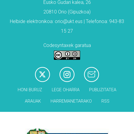
Eusko Gudari kalea, 26
20810 Orio (Gipuzkoa)
Helbide elektronikoa: orio@ukt.eus | Telefonoa: 943-83
15 27
Codesyntaxek garatua
HONI BURUZ
LEGE OHARRA
PUBLIZITATEA
ARAUAK
HARREMANETARAKO
RSS
Babesleak