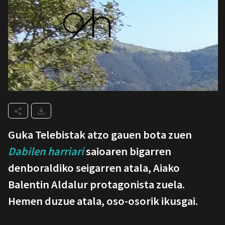
Guka Telebistak atzo gauen bota zuen
Dabilen harriari
saioaren bigarren
denboraldiko seigarren atala, Aiako
Balentin Aldalur protagonista zuela.
Hemen duzue atala, oso-osorik ikusgai.