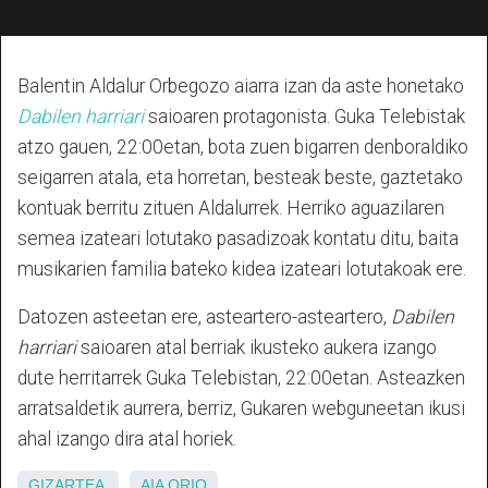
Balentin Aldalur Orbegozo aiarra izan da aste honetako
Dabilen harriari
saioaren protagonista. Guka Telebistak
atzo gauen, 22:00etan, bota zuen bigarren denboraldiko
seigarren atala, eta horretan, besteak beste, gaztetako
kontuak berritu zituen Aldalurrek. Herriko aguazilaren
semea izateari lotutako pasadizoak kontatu ditu, baita
musikarien familia bateko kidea izateari lotutakoak ere.
Datozen asteetan ere, asteartero-asteartero,
Dabilen
harriari
saioaren atal berriak ikusteko aukera izango
dute herritarrek Guka Telebistan, 22:00etan. Asteazken
arratsaldetik aurrera, berriz, Gukaren webguneetan ikusi
ahal izango dira atal horiek.
GIZARTEA
AIA
ORIO