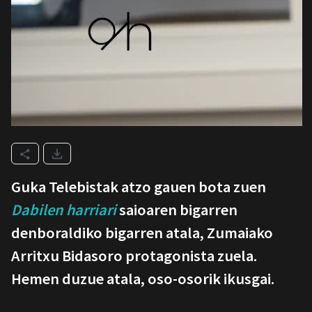
Guka Telebistak atzo gauen bota zuen
Dabilen harriari
saioaren bigarren
denboraldiko bigarren atala, Zumaiako
Arritxu Bidasoro protagonista zuela.
Hemen duzue atala, oso-osorik ikusgai.