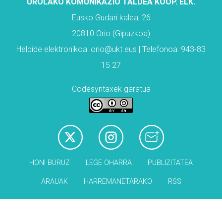
UROLAKO KOMUNIKAZIO TALDEA KOOP. ELK.
Eusko Gudari kalea, 26
20810 Orio (Gipuzkoa)
Helbide elektronikoa: orio@ukt.eus | Telefonoa: 943-83
15 27
Codesyntaxek garatua
HONI BURUZ
LEGE OHARRA
PUBLIZITATEA
ARAUAK
HARREMANETARAKO
RSS
Babesleak