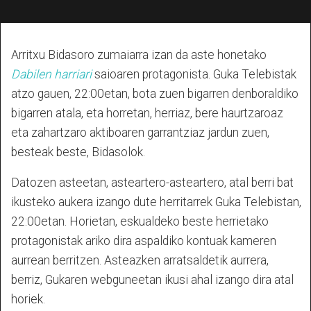
Arritxu Bidasoro zumaiarra izan da aste honetako
Dabilen harriari
saioaren protagonista. Guka Telebistak
atzo gauen, 22:00etan, bota zuen bigarren denboraldiko
bigarren atala, eta horretan, herriaz, bere haurtzaroaz
eta zahartzaro aktiboaren garrantziaz jardun zuen,
besteak beste, Bidasolok.
Datozen asteetan, asteartero-asteartero, atal berri bat
ikusteko aukera izango dute herritarrek Guka Telebistan,
22:00etan. Horietan, eskualdeko beste herrietako
protagonistak ariko dira aspaldiko kontuak kameren
aurrean berritzen. Asteazken arratsaldetik aurrera,
berriz, Gukaren webguneetan ikusi ahal izango dira atal
horiek.