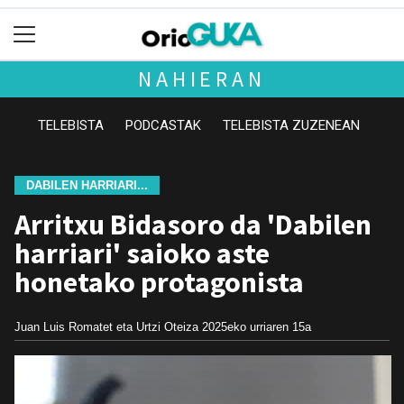
NAHIERAN
TELEBISTA
PODCASTAK
TELEBISTA ZUZENEAN
DABILEN HARRIARI...
Arritxu Bidasoro da 'Dabilen
harriari' saioko aste
honetako protagonista
Juan Luis Romatet eta Urtzi Oteiza
2025eko urriaren 15a