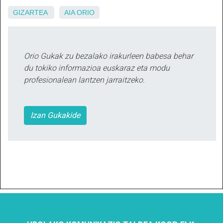
GIZARTEA
AIA
ORIO
Orio Gukak zu bezalako irakurleen babesa behar
du tokiko informazioa euskaraz eta modu
profesionalean lantzen jarraitzeko.
Izan Gukakide