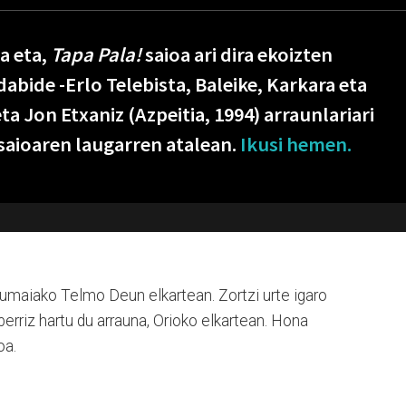
a eta,
Tapa Pala!
saioa ari dira ekoizten
bide -Erlo Telebista, Baleike, Karkara eta
ta Jon Etxaniz (Azpeitia, 1994) arraunlariari
 saioaren laugarren atalean.
Ikusi hemen.
Zumaiako Telmo Deun elkartean. Zortzi urte igaro
berriz hartu du arrauna, Orioko elkartean. Hona
oa.