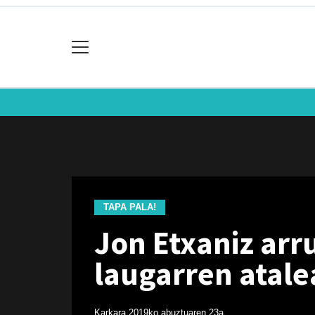
TAPA PALA!
Jon Etxaniz arru
laugarren atal
Karkara
2019ko abuztuaren 23a