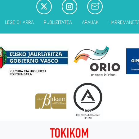
LEGE OHARRA
PUBLIZITATEA
ARAUAK
HARREMANET
Babesleak