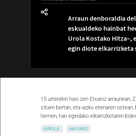
Arraun denboraldia del
eskualdeko hainbat heda
Urola Kostako Hitza–, e
egin diote elkarrizketa
15 urterekin hasi zen Etxaniz arraunean, 
zituen bertan, eta iazko etenaren ostean, 
hemen, hari egindako elkarrizketaren bide
KIROLA
AIA
ORIO