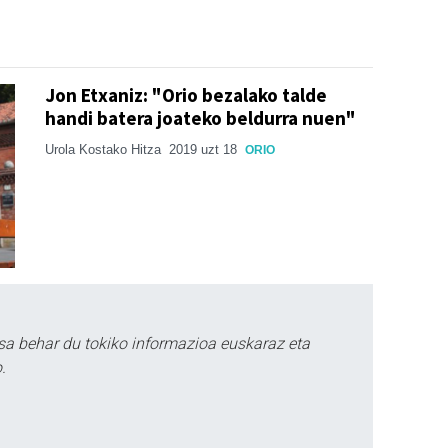
Jon Etxaniz: "Orio bezalako talde
handi batera joateko beldurra nuen"
Urola Kostako Hitza
2019 uzt 18
ORIO
sa behar du tokiko informazioa euskaraz eta
.