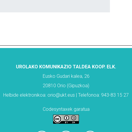
UROLAKO KOMUNIKAZIO TALDEA KOOP. ELK.
Eusko Gudari kalea, 26
20810 Orio (Gipuzkoa)
Helbide elektronikoa: orio@ukt.eus | Telefonoa: 943-83 15 27
Codesyntaxek garatua