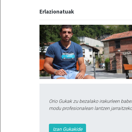
Erlazionatuak
Orio Gukak zu bezalako irakurleen babe
modu profesionalean lantzen jarraitzeko
Izan Gukakide