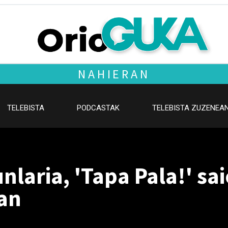
NAHIERAN
TELEBISTA
PODCASTAK
TELEBISTA ZUZENEA
nlaria, 'Tapa Pala!' sa
ean