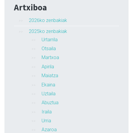
Artxiboa
2026ko zenbakiak
2025ko zenbakiak
Urtarrila
Otsaila
Martxoa
Apirila
Maiatza
Ekaina
Uztaila
Abuztua
Iraila
Urria
Azaroa