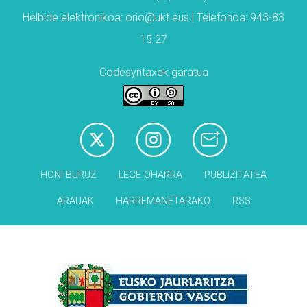
Helbide elektronikoa: orio@ukt.eus | Telefonoa: 943-83
15 27
Codesyntaxek garatua
HONI BURUZ
LEGE OHARRA
PUBLIZITATEA
ARAUAK
HARREMANETARAKO
RSS
Babesleak