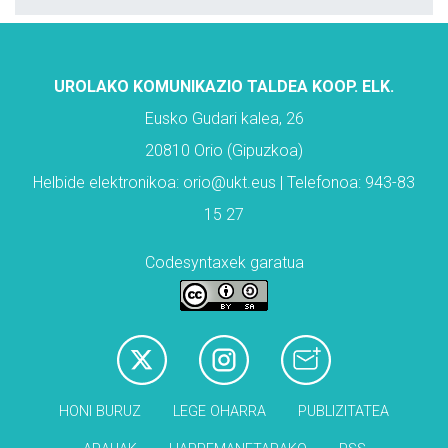
UROLAKO KOMUNIKAZIO TALDEA KOOP. ELK.
Eusko Gudari kalea, 26
20810 Orio (Gipuzkoa)
Helbide elektronikoa: orio@ukt.eus | Telefonoa: 943-83
15 27
Codesyntaxek garatua
HONI BURUZ
LEGE OHARRA
PUBLIZITATEA