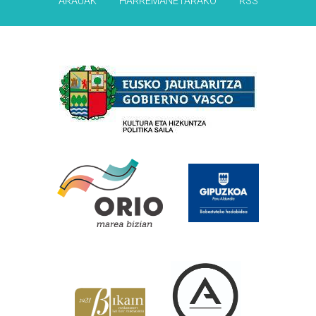
ARAUAK
HARREMANETARAKO
RSS
Babesleak