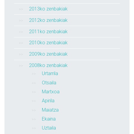
2013ko zenbakiak
2012ko zenbakiak
2011ko zenbakiak
2010ko zenbakiak
2009ko zenbakiak
2008ko zenbakiak
Urtarrila
Otsaila
Martxoa
Apirila
Maiatza
Ekaina
Uztaila