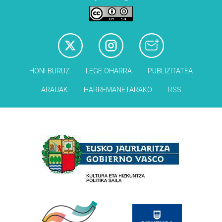
HONI BURUZ
LEGE OHARRA
PUBLIZITATEA
ARAUAK
HARREMANETARAKO
RSS
Babesleak