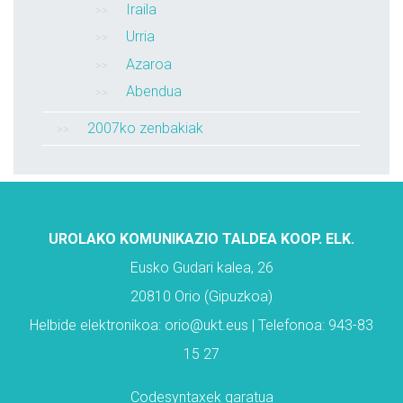
Iraila
Urria
Azaroa
Abendua
2007ko zenbakiak
UROLAKO KOMUNIKAZIO TALDEA KOOP. ELK.
Eusko Gudari kalea, 26
20810 Orio (Gipuzkoa)
Helbide elektronikoa: orio@ukt.eus | Telefonoa: 943-83
15 27
Codesyntaxek garatua