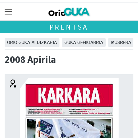
PRENTSA
ORIO GUKA ALDIZKARIA
GUKA GEHIGARRIA
IKUSBERA
2008 Apirila