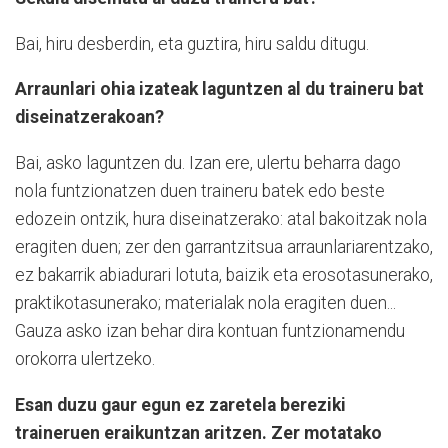
Bai, hiru desberdin, eta guztira, hiru saldu ditugu.
Arraunlari ohia izateak laguntzen al du traineru bat
diseinatzerakoan?
Bai, asko laguntzen du. Izan ere, ulertu beharra dago
nola funtzionatzen duen traineru batek edo beste
edozein ontzik, hura diseinatzerako: atal bakoitzak nola
eragiten duen; zer den garrantzitsua arraunlariarentzako,
ez bakarrik abiadurari lotuta, baizik eta erosotasunerako,
praktikotasunerako; materialak nola eragiten duen...
Gauza asko izan behar dira kontuan funtzionamendu
orokorra ulertzeko.
Esan duzu gaur egun ez zaretela bereziki
traineruen eraikuntzan aritzen. Zer motatako