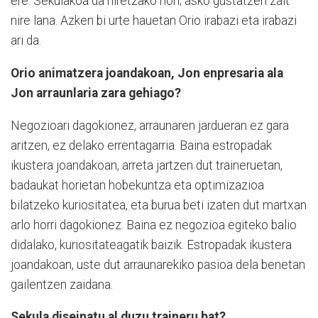
ere. Sekulakoa da niretzako hori; asko gustatzen zait
nire lana. Azken bi urte hauetan Orio irabazi eta irabazi
ari da.
Orio animatzera joandakoan, Jon enpresaria ala
Jon arraunlaria zara gehiago?
Negozioari dagokionez, arraunaren jardueran ez gara
aritzen, ez delako errentagarria. Baina estropadak
ikustera joandakoan, arreta jartzen dut traineruetan,
badaukat horietan hobekuntza eta optimizazioa
bilatzeko kuriositatea, eta burua beti izaten dut martxan
arlo horri dagokionez. Baina ez negozioa egiteko balio
didalako, kuriositateagatik baizik. Estropadak ikustera
joandakoan, uste dut arraunarekiko pasioa dela benetan
gailentzen zaidana.
Sekula diseinatu al duzu traineru bat?