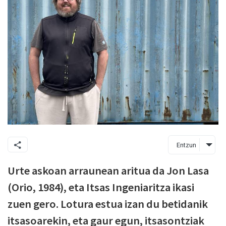
Entzun
Urte askoan arraunean aritua da Jon Lasa
(Orio, 1984), eta Itsas Ingeniaritza ikasi
zuen gero. Lotura estua izan du betidanik
itsasoarekin, eta gaur egun, itsasontziak