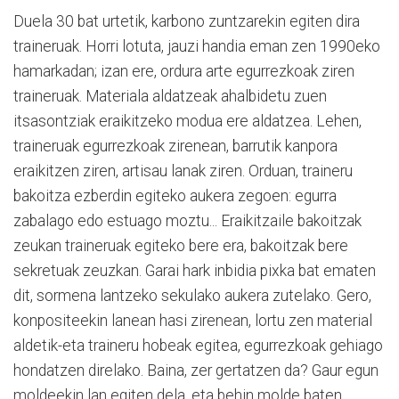
Duela 30 bat urtetik, karbono zuntzarekin egiten dira
traineruak. Horri lotuta, jauzi handia eman zen 1990eko
hamarkadan; izan ere, ordura arte egurrezkoak ziren
traineruak. Materiala aldatzeak ahalbidetu zuen
itsasontziak eraikitzeko modua ere aldatzea. Lehen,
traineruak egurrezkoak zirenean, barrutik kanpora
eraikitzen ziren, artisau lanak ziren. Orduan, traineru
bakoitza ezberdin egiteko aukera zegoen: egurra
zabalago edo estuago moztu... Eraikitzaile bakoitzak
zeukan traineruak egiteko bere era, bakoitzak bere
sekretuak zeuzkan. Garai hark inbidia pixka bat ematen
dit, sormena lantzeko sekulako aukera zutelako. Gero,
konpositeekin lanean hasi zirenean, lortu zen material
aldetik-eta traineru hobeak egitea, egurrezkoak gehiago
hondatzen direlako. Baina, zer gertatzen da? Gaur egun
moldeekin lan egiten dela, eta behin molde baten