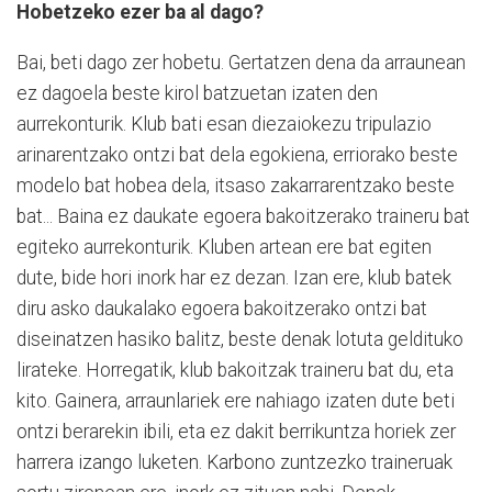
Hobetzeko ezer ba al dago?
Bai, beti dago zer hobetu. Gertatzen dena da arraunean
ez dagoela beste kirol batzuetan izaten den
aurrekonturik. Klub bati esan diezaiokezu tripulazio
arinarentzako ontzi bat dela egokiena, erriorako beste
modelo bat hobea dela, itsaso zakarrarentzako beste
bat... Baina ez daukate egoera bakoitzerako traineru bat
egiteko aurrekonturik. Kluben artean ere bat egiten
dute, bide hori inork har ez dezan. Izan ere, klub batek
diru asko daukalako egoera bakoitzerako ontzi bat
diseinatzen hasiko balitz, beste denak lotuta geldituko
lirateke. Horregatik, klub bakoitzak traineru bat du, eta
kito. Gainera, arraunlariek ere nahiago izaten dute beti
ontzi berarekin ibili, eta ez dakit berrikuntza horiek zer
harrera izango luketen. Karbono zuntzezko traineruak