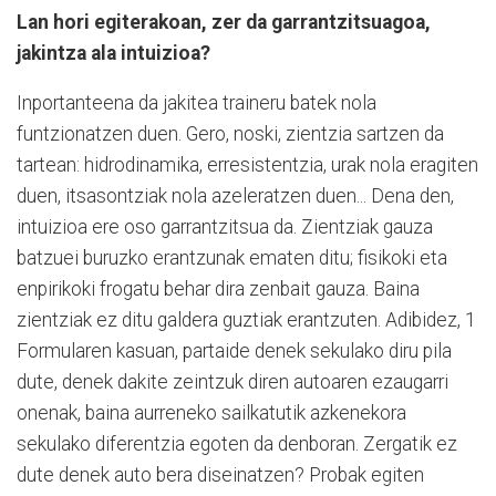
Lan hori egiterakoan, zer da garrantzitsuagoa,
jakintza ala intuizioa?
Inportanteena da jakitea traineru batek nola
funtzionatzen duen. Gero, noski, zientzia sartzen da
tartean: hidrodinamika, erresistentzia, urak nola eragiten
duen, itsasontziak nola azeleratzen duen... Dena den,
intuizioa ere oso garrantzitsua da. Zientziak gauza
batzuei buruzko erantzunak ematen ditu; fisikoki eta
enpirikoki frogatu behar dira zenbait gauza. Baina
zientziak ez ditu galdera guztiak erantzuten. Adibidez, 1
Formularen kasuan, partaide denek sekulako diru pila
dute, denek dakite zeintzuk diren autoaren ezaugarri
onenak, baina aurreneko sailkatutik azkenekora
sekulako diferentzia egoten da denboran. Zergatik ez
dute denek auto bera diseinatzen? Probak egiten