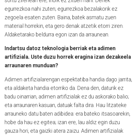
sortu zirenean ere, inork ez zituen nahi. Denek
egurrezkoa nahi zuten; egurrezkoa bezalakorik ez
zegoela esaten zuten. Baina, batek asmatu zuen
material horrekin, eta gero denak atzetik etorri ziren.
Aldaketarako beldurra egon izan da arraunean.
Indartsu datoz teknologia berriak eta adimen
artifiziala. Uste duzu horrek eragina izan dezakeela
arraunaren munduan?
Adimen artifizialarengan espektatiba handia dago jarrita,
eta aldaketa handia etorriko da. Dena den, daturik ez
badu oinarrian, adimen artifizialak ez du askorako balio;
eta arraunaren kasuan, datuak falta dira. Hau litzateke
arrauneko datu baten adibidea: era bateko itsasoarekin,
hobe da hau ez egitea; izan ere, lau aldiz egin duzu
gauza hori, eta gaizki atera zaizu. Adimen artifizialak