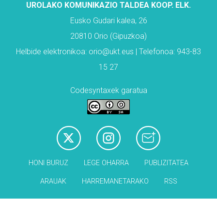
UROLAKO KOMUNIKAZIO TALDEA KOOP. ELK.
Eusko Gudari kalea, 26
20810 Orio (Gipuzkoa)
Helbide elektronikoa: orio@ukt.eus | Telefonoa: 943-83
15 27
Codesyntaxek garatua
HONI BURUZ
LEGE OHARRA
PUBLIZITATEA
ARAUAK
HARREMANETARAKO
RSS
Babesleak