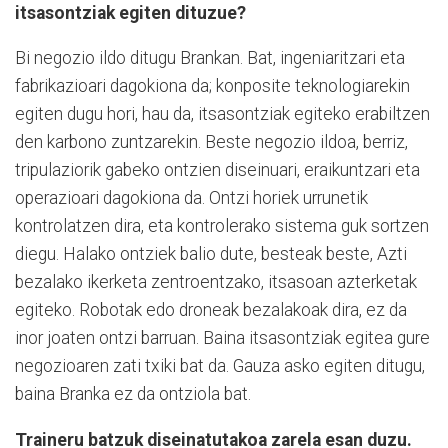
itsasontziak egiten dituzue?
Bi negozio ildo ditugu Brankan. Bat, ingeniaritzari eta
fabrikazioari dagokiona da; konposite teknologiarekin
egiten dugu hori, hau da, itsasontziak egiteko erabiltzen
den karbono zuntzarekin. Beste negozio ildoa, berriz,
tripulaziorik gabeko ontzien diseinuari, eraikuntzari eta
operazioari dagokiona da. Ontzi horiek urrunetik
kontrolatzen dira, eta kontrolerako sistema guk sortzen
diegu. Halako ontziek balio dute, besteak beste, Azti
bezalako ikerketa zentroentzako, itsasoan azterketak
egiteko. Robotak edo droneak bezalakoak dira, ez da
inor joaten ontzi barruan. Baina itsasontziak egitea gure
negozioaren zati txiki bat da. Gauza asko egiten ditugu,
baina Branka ez da ontziola bat.
Traineru batzuk diseinatutakoa zarela esan duzu.