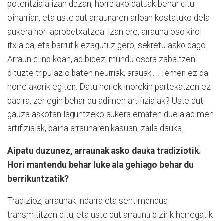
potentziala izan dezan, horrelako datuak behar ditu
oinarrian, eta uste dut arraunaren arloan kostatuko dela
aukera hori aprobetxatzea. Izan ere, arrauna oso kirol
itxia da, eta barrutik ezagutuz gero, sekretu asko dago.
Arraun olinpikoan, adibidez, mundu osora zabaltzen
dituzte tripulazio baten neurriak, arauak... Hemen ez da
horrelakorik egiten. Datu horiek inorekin partekatzen ez
badira, zer egin behar du adimen artifizialak? Uste dut
gauza askotan laguntzeko aukera ematen duela adimen
artifizialak, baina arraunaren kasuan, zaila dauka.
Aipatu duzunez, arraunak asko dauka tradiziotik.
Hori mantendu behar luke ala gehiago behar du
berrikuntzatik?
Tradizioz, arraunak indarra eta sentimendua
transmititzen ditu, eta uste dut arrauna bizirik horregatik