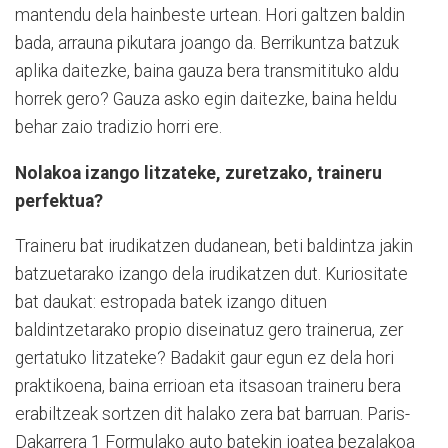
mantendu dela hainbeste urtean. Hori galtzen baldin
bada, arrauna pikutara joango da. Berrikuntza batzuk
aplika daitezke, baina gauza bera transmitituko aldu
horrek gero? Gauza asko egin daitezke, baina heldu
behar zaio tradizio horri ere.
Nolakoa izango litzateke, zuretzako, traineru
perfektua?
Traineru bat irudikatzen dudanean, beti baldintza jakin
batzuetarako izango dela irudikatzen dut. Kuriositate
bat daukat: estropada batek izango dituen
baldintzetarako propio diseinatuz gero trainerua, zer
gertatuko litzateke? Badakit gaur egun ez dela hori
praktikoena, baina errioan eta itsasoan traineru bera
erabiltzeak sortzen dit halako zera bat barruan. Paris-
Dakarrera 1 Formulako auto batekin joatea bezalakoa