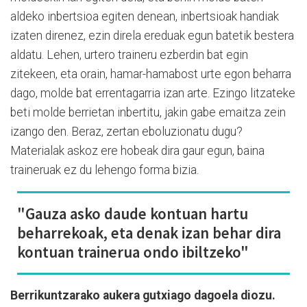
aldeko inbertsioa egiten denean, inbertsioak handiak
izaten direnez, ezin direla ereduak egun batetik bestera
aldatu. Lehen, urtero traineru ezberdin bat egin
zitekeen, eta orain, hamar-hamabost urte egon beharra
dago, molde bat errentagarria izan arte. Ezingo litzateke
beti molde berrietan inbertitu, jakin gabe emaitza zein
izango den. Beraz, zertan eboluzionatu dugu?
Materialak askoz ere hobeak dira gaur egun, baina
traineruak ez du lehengo forma bizia.
"Gauza asko daude kontuan hartu
beharrekoak, eta denak izan behar dira
kontuan trainerua ondo ibiltzeko"
Berrikuntzarako aukera gutxiago dagoela diozu.