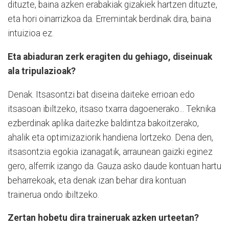
dituzte, baina azken erabakiak gizakiek hartzen dituzte,
eta hori oinarrizkoa da. Erremintak berdinak dira, baina
intuizioa ez.
Eta abiaduran zerk eragiten du gehiago, diseinuak
ala tripulazioak?
Denak. Itsasontzi bat diseina daiteke errioan edo
itsasoan ibiltzeko, itsaso txarra dagoenerako... Teknika
ezberdinak aplika daitezke baldintza bakoitzerako,
ahalik eta optimizaziorik handiena lortzeko. Dena den,
itsasontzia egokia izanagatik, arraunean gaizki eginez
gero, alferrik izango da. Gauza asko daude kontuan hartu
beharrekoak, eta denak izan behar dira kontuan
trainerua ondo ibiltzeko.
Zertan hobetu dira traineruak azken urteetan?