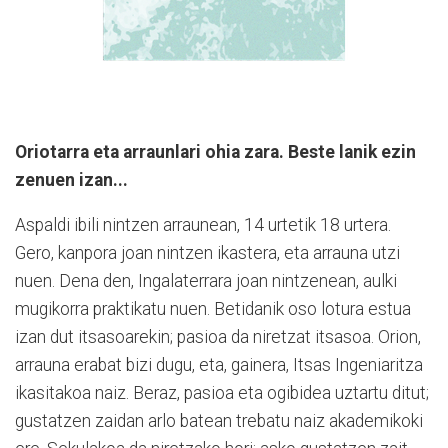
Oriotarra eta arraunlari ohia zara. Beste lanik ezin
zenuen izan...
Aspaldi ibili nintzen arraunean, 14 urtetik 18 urtera.
Gero, kanpora joan nintzen ikastera, eta arrauna utzi
nuen. Dena den, Ingalaterrara joan nintzenean, aulki
mugikorra praktikatu nuen. Betidanik oso lotura estua
izan dut itsasoarekin; pasioa da niretzat itsasoa. Orion,
arrauna erabat bizi dugu, eta, gainera, Itsas Ingeniaritza
ikasitakoa naiz. Beraz, pasioa eta ogibidea uztartu ditut;
gustatzen zaidan arlo batean trebatu naiz akademikoki