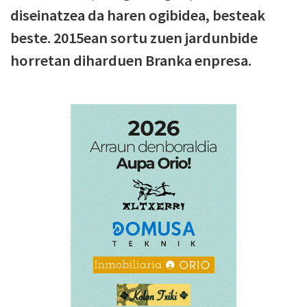
diseinatzea da haren ogibidea, besteak
beste. 2015ean sortu zuen jardunbide
horretan diharduen Branka enpresa.