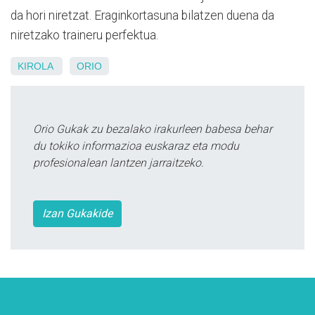
da hori niretzat. Eraginkortasuna bilatzen duena da
niretzako traineru perfektua.
KIROLA
ORIO
Orio Gukak zu bezalako irakurleen babesa behar
du tokiko informazioa euskaraz eta modu
profesionalean lantzen jarraitzeko.
Izan Gukakide