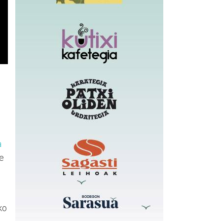
a
re
ko