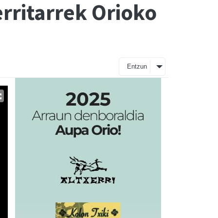
erritarrek Orioko
Entzun