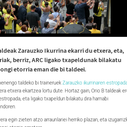
deak Zarauzko Ikurrina ekarri du etxera, eta,
riak, berriz, ARC ligako txapeldunak bilakatu
ongi etorria eman die bi taldeei.
henengo taldeko bi traineruek
Zarauzko ikurrinaren estropad
a etxera ekartzea lortu dute. Hortaz gain, Orio B taldeak e
stropada, eta ligako txapeldun bilakatu dira hamabi
ondoren.
era egin zieten atzo arraunlariei herriko plazan, eta izugarriz