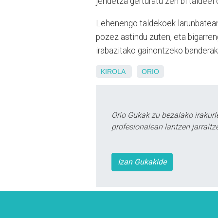
jendetza gerturatu zen bi taldeei 
Lehenengo taldekoek larunbatean 
pozez astindu zuten, eta bigarreng
irabazitako gainontzeko banderak 
KIROLA
ORIO
Orio Gukak zu bezalako irakur
profesionalean lantzen jarraitz
Izan Gukakide