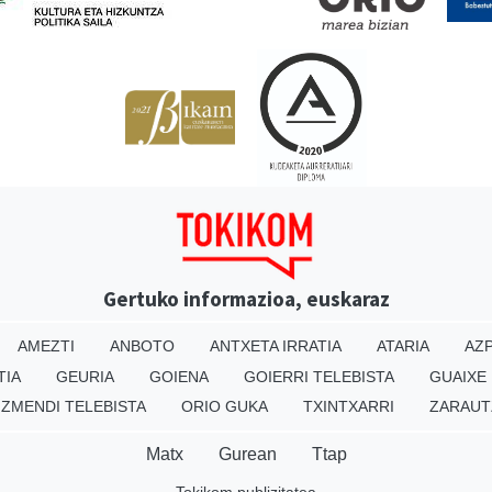
Gertuko informazioa, euskaraz
AMEZTI
ANBOTO
ANTXETA IRRATIA
ATARIA
AZP
TIA
GEURIA
GOIENA
GOIERRI TELEBISTA
GUAIXE
IZMENDI TELEBISTA
ORIO GUKA
TXINTXARRI
ZARAUT
Matx
Gurean
Ttap