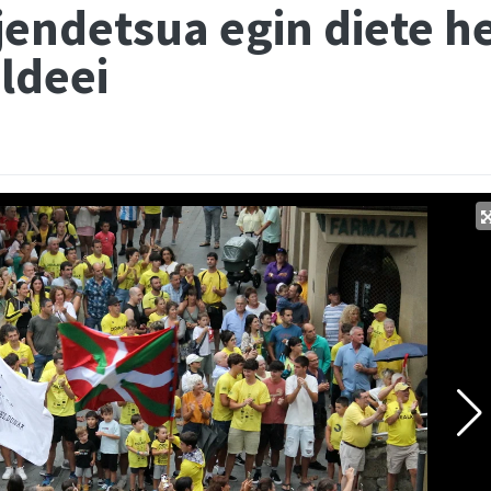
jendetsua egin diete h
ldeei