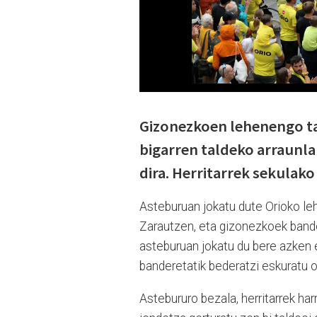
Gizonezkoen lehenengo tal
bigarren taldeko arraunla
dira. Herritarrek sekulako 
Asteburuan jokatu dute Orioko le
Zarautzen, eta gizonezkoek bander
asteburuan jokatu du bere azken e
banderetatik bederatzi eskuratu 
Astebururo bezala, herritarrek harr