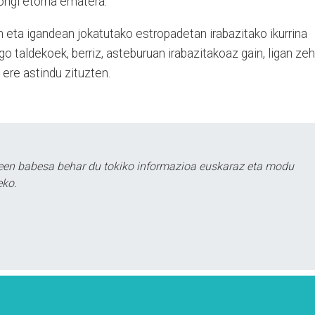
ongi etorria ematera.
eta igandean jokatutako estropadetan irabazitako ikurrina
o taldekoek, berriz, asteburuan irabazitakoaz gain, ligan zeh
ere astindu zituzten.
leen babesa behar du tokiko informazioa euskaraz eta modu
eko.