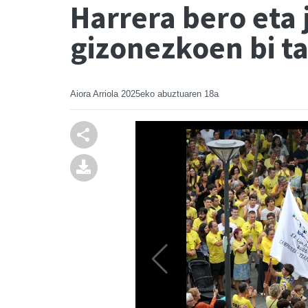
Harrera bero eta 
gizonezkoen bi ta
Aiora Arriola
2025eko abuztuaren 18a