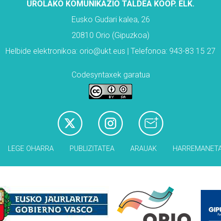
UROLAKO KOMUNIKAZIO TALDEA KOOP. ELK.
Eusko Gudari kalea, 26
20810 Orio (Gipuzkoa)
Helbide elektronikoa: orio@ukt.eus | Telefonoa: 943-83 15 27
Codesyntaxek garatua
LEGE OHARRA
PUBLIZITATEA
ARAUAK
HARREMANET
Babesleak