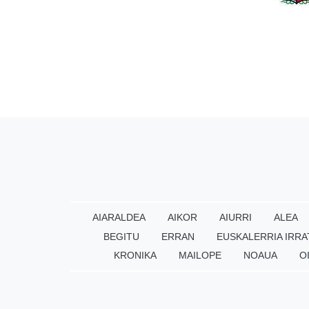
AIARALDEA
AIKOR
AIURRI
ALEA
BEGITU
ERRAN
EUSKALERRIA IRRA
KRONIKA
MAILOPE
NOAUA
O