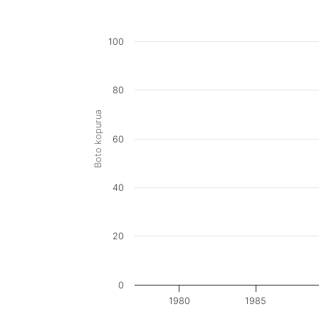
100
80
Boto kopurua
60
40
20
0
1980
1985