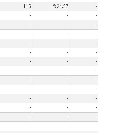
113
%24,57
-
-
-
-
-
-
-
-
-
-
-
-
-
-
-
-
-
-
-
-
-
-
-
-
-
-
-
-
-
-
-
-
-
-
-
-
-
-
-
-