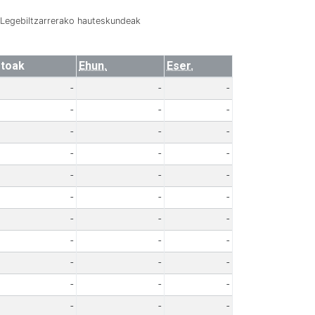
Legebiltzarrerako hauteskundeak
toak
Ehun.
Eser.
-
-
-
-
-
-
-
-
-
-
-
-
-
-
-
-
-
-
-
-
-
-
-
-
-
-
-
-
-
-
-
-
-