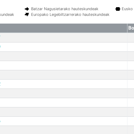
Batzar Nagusietarako hauteskundeak
Eusko 
skundeak
Europako Legebiltzarrerako hauteskundeak
Bo
7
9
2
6