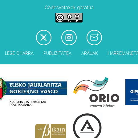
Codesyntaxek garatua
LEGE OHARRA
PUBLIZITATEA
ARAUAK
HARREMANET
Babesleak