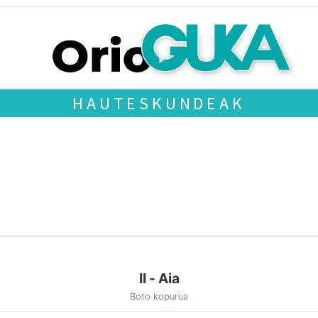
HAUTESKUNDEAK
II - Aia
Boto kopurua