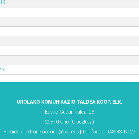
019
9
024
UROLAKO KOMUNIKAZIO TALDEA KOOP. ELK.
Eusko Gudari kalea, 26
20810 Orio (Gipuzkoa)
Helbide elektronikoa: orio@ukt.eus | Telefonoa: 943-83 15 27