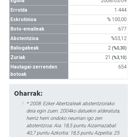
Eguna
2008/03/09
Errolda
1.444
Eskrutinioa
% 100,00
Boto-emaileak
677
Abstentzioa
%53,12
Baliogabeak
2
(%0,30)
Zuriak
21
(%3,10)
Hautagai-zerrenden
654
botoak
Oharrak:
* 2008: Ezker Abertzaleak abstentziorako
deia egin zuen. 2004ko datuekin alderatuta,
herriz herri ondoko neurrian igo zen
abstentzioa: Aia: 18,5 puntu Aizarnazabal:
40,7 puntu Azkoitia: 18,5 puntu Azpeitia: 25