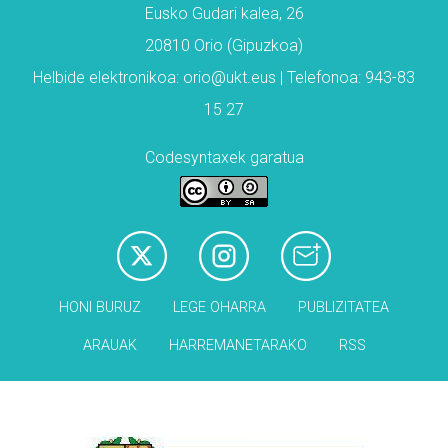
Eusko Gudari kalea, 26
20810 Orio (Gipuzkoa)
Helbide elektronikoa: orio@ukt.eus | Telefonoa: 943-83
15 27
Codesyntaxek garatua
HONI BURUZ
LEGE OHARRA
PUBLIZITATEA
ARAUAK
HARREMANETARAKO
RSS
Babesleak