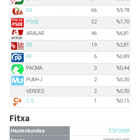
EA
66
%9,78
PSOE
52
%7,70
ARALAR
46
%6,81
EB
19
%2,81
PP
6
%0,89
PACMA
3
%0,44
PUM+J
2
%0,30
VERDES
2
%0,30
C´S
1
%0,15
Fitxa
Hauteskundea
ESP2008