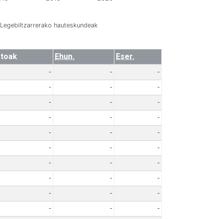
Legebiltzarrerako hauteskundeak
toak
Ehun.
Eser.
-
-
-
-
-
-
-
-
-
-
-
-
-
-
-
-
-
-
-
-
-
-
-
-
-
-
-
-
-
-