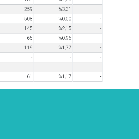
259
%3,31
-
508
%0,00
-
145
%2,15
-
65
%0,96
-
119
%1,77
-
-
-
-
-
-
-
61
%1,17
-