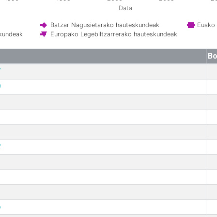
Data
Batzar Nagusietarako hauteskundeak
Eusko 
skundeak
Europako Legebiltzarrerako hauteskundeak
Bo
7
9
2
6