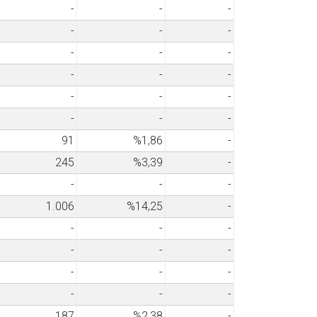
-
-
-
-
-
-
-
-
-
-
-
-
-
-
-
-
-
-
91
%1,86
-
245
%3,39
-
-
-
-
1.006
%14,25
-
-
-
-
-
-
-
-
-
-
-
-
-
187
%2,38
-