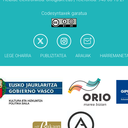
Codesyntaxek garatua
LEGE OHARRA
PUBLIZITATEA
ARAUAK
HARREMANET
Babesleak