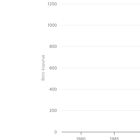
1200
1000
800
Boto kopurua
600
400
200
0
1980
1985