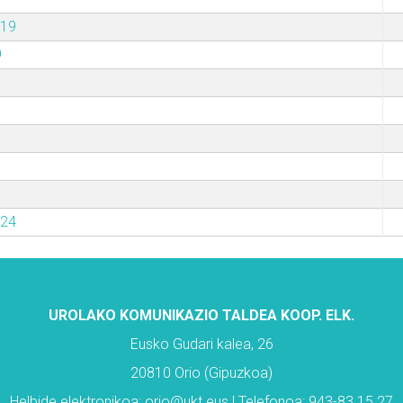
019
9
024
UROLAKO KOMUNIKAZIO TALDEA KOOP. ELK.
Eusko Gudari kalea, 26
20810 Orio (Gipuzkoa)
Helbide elektronikoa: orio@ukt.eus | Telefonoa: 943-83 15 27