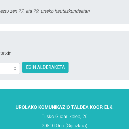
keztu zen 77. eta 79. urteko hauteskundeetan
tetkin
EGIN ALDERAKETA
UROLAKO KOMUNIKAZIO TALDEA KOOP. ELK.
Eusko Gudari kalea, 26
20810 Orio (Gipuzkoa)