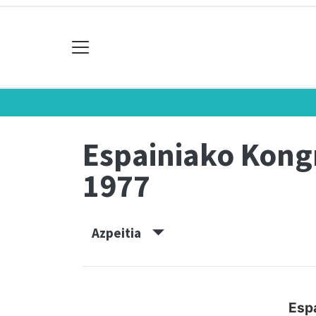
Espainiako Kon
1977
Azpeitia
Esp