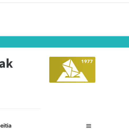
eak
itia