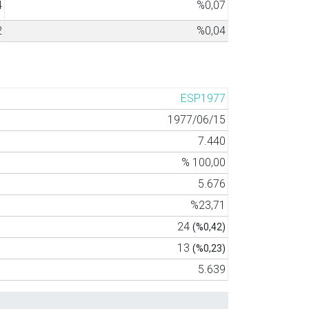
4
%0,07
2
%0,04
ESP1977
1977/06/15
7.440
% 100,00
5.676
%23,71
24
(%0,42)
13
(%0,23)
5.639