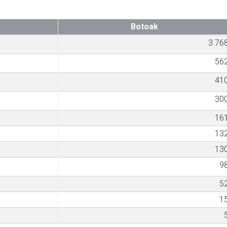
Botoak
3.76
56
41
30
16
13
13
9
5
1