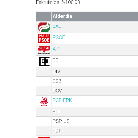
Eskrutinioa: %100,00
Alderdia
EAJ
PSOE
AP
EE
DIV
ESB
DCV
PCE-EPK
FUT
PSP-US
FDI