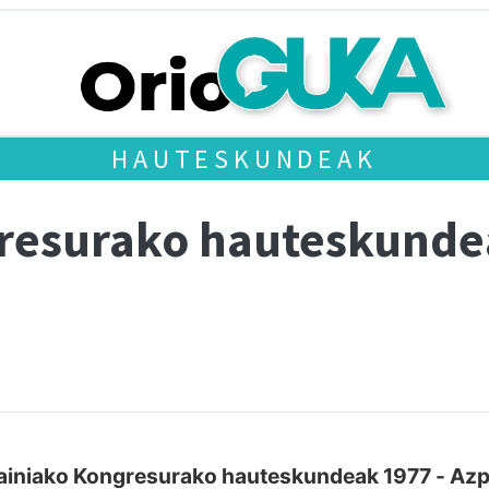
HAUTESKUNDEAK
gresurako hauteskund
ainiako Kongresurako hauteskundeak 1977 - Azpe