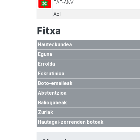
EAE-ANV
AET
Fitxa
Hauteskundea
Eguna
Errolda
Eskrutinioa
Boto-emaileak
Abstentzioa
Baliogabeak
Zuriak
Hautagai-zerrenden botoak