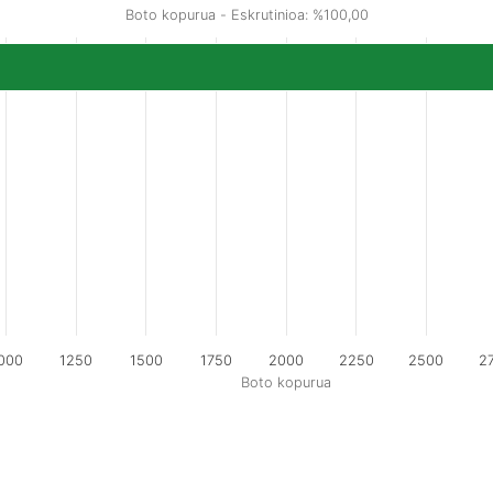
Boto kopurua - Eskrutinioa: %100,00
000
1250
1500
1750
2000
2250
2500
2
Boto kopurua