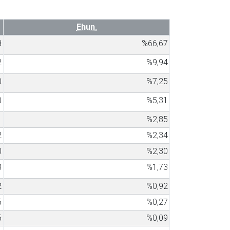
Ehun.
8
%66,67
2
%9,94
0
%7,25
0
%5,31
1
%2,85
2
%2,34
0
%2,30
8
%1,73
2
%0,92
5
%0,27
5
%0,09