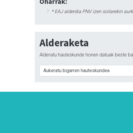
Oharrak:
* EAJ alderdia PNV izen soilarekin aur
Alderaketa
Alderatu hauteskunde honen datuak beste ba