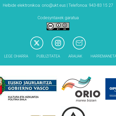
Helbide elektronikoa: orio@ukt.eus | Telefonoa: 943-83 15 27
Codesyntaxek garatua
LEGE OHARRA
PUBLIZITATEA
ARAUAK
HARREMANET
Babesleak