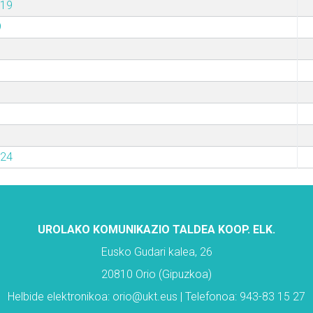
019
9
024
UROLAKO KOMUNIKAZIO TALDEA KOOP. ELK.
Eusko Gudari kalea, 26
20810 Orio (Gipuzkoa)
Helbide elektronikoa: orio@ukt.eus | Telefonoa: 943-83 15 27