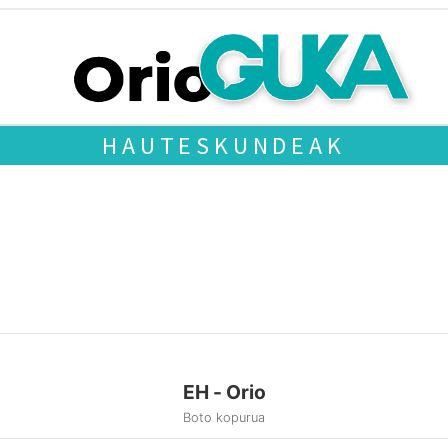
HAUTESKUNDEAK
EH - Orio
Boto kopurua