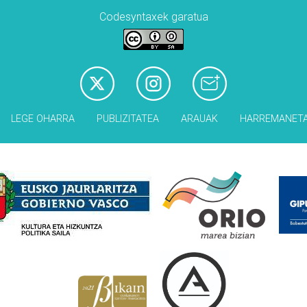
Codesyntaxek garatua
LEGE OHARRA
PUBLIZITATEA
ARAUAK
HARREMANET
Babesleak