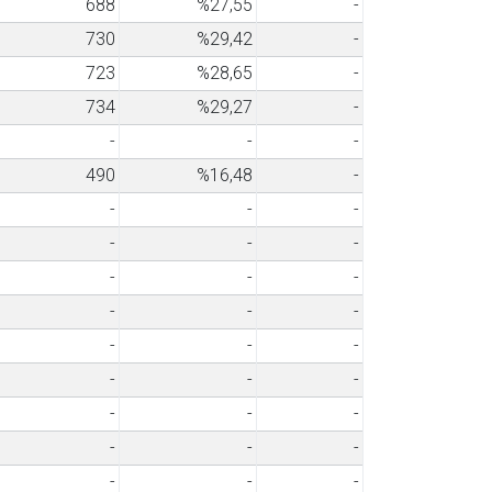
688
%27,55
-
730
%29,42
-
723
%28,65
-
734
%29,27
-
-
-
-
490
%16,48
-
-
-
-
-
-
-
-
-
-
-
-
-
-
-
-
-
-
-
-
-
-
-
-
-
-
-
-