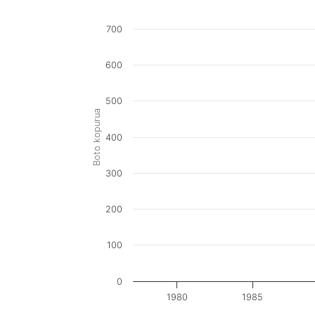
700
600
500
Boto kopurua
400
300
200
100
0
1980
1985