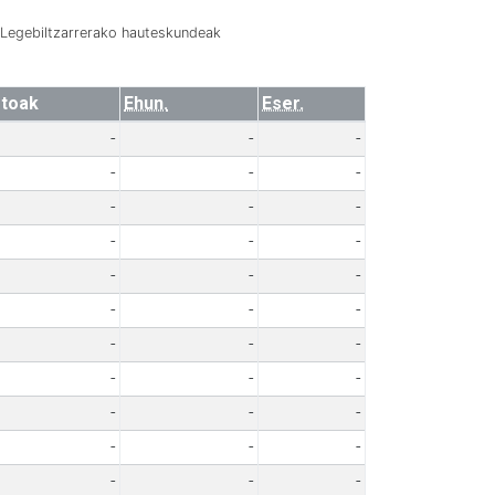
Legebiltzarrerako hauteskundeak
toak
Ehun.
Eser.
-
-
-
-
-
-
-
-
-
-
-
-
-
-
-
-
-
-
-
-
-
-
-
-
-
-
-
-
-
-
-
-
-