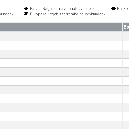
Batzar Nagusietarako hauteskundeak
Eusko 
skundeak
Europako Legebiltzarrerako hauteskundeak
Bo
7
9
2
6