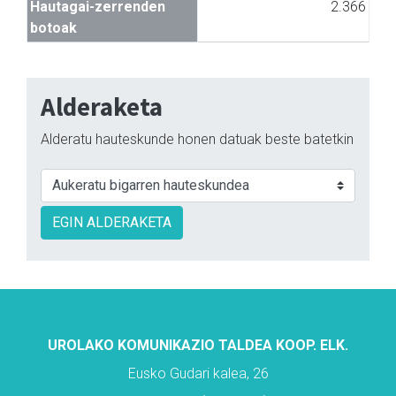
Hautagai-zerrenden
2.366
botoak
Alderaketa
Alderatu hauteskunde honen datuak beste batetkin
EGIN ALDERAKETA
UROLAKO KOMUNIKAZIO TALDEA KOOP. ELK.
Eusko Gudari kalea, 26