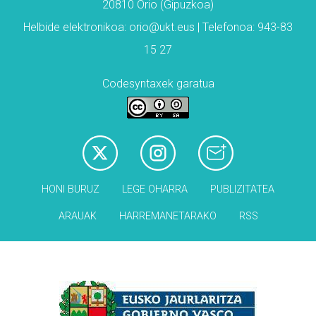
20810 Orio (Gipuzkoa)
Helbide elektronikoa: orio@ukt.eus | Telefonoa: 943-83
15 27
Codesyntaxek garatua
HONI BURUZ
LEGE OHARRA
PUBLIZITATEA
ARAUAK
HARREMANETARAKO
RSS
Babesleak