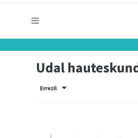
Udal hauteskun
Errezil