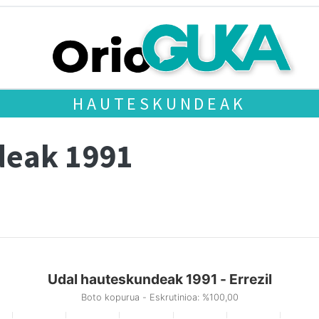
HAUTESKUNDEAK
deak 1991
Udal hauteskundeak 1991 - Errezil
Boto kopurua - Eskrutinioa: %100,00