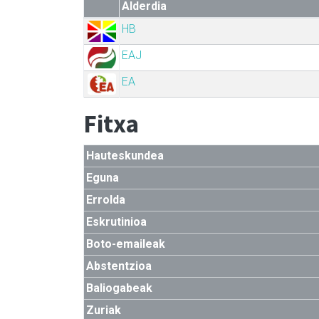
Alderdia
HB
EAJ
EA
Fitxa
Hauteskundea
Eguna
Errolda
Eskrutinioa
Boto-emaileak
Abstentzioa
Baliogabeak
Zuriak