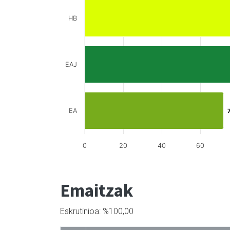
HB
EAJ
EA
0
20
40
60
Emaitzak
Eskrutinioa: %100,00