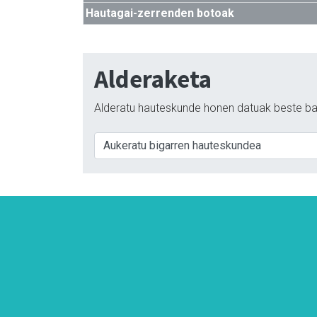
Hautagai-zerrenden botoak
Alderaketa
Alderatu hauteskunde honen datuak beste ba