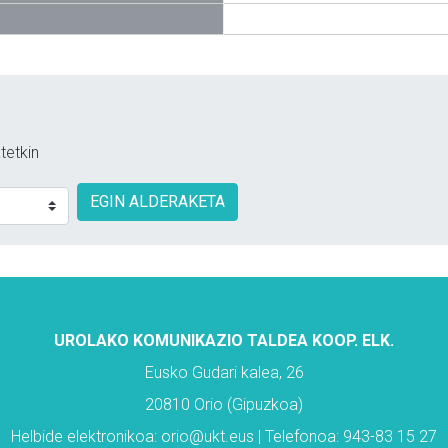
tetkin
EGIN ALDERAKETA
UROLAKO KOMUNIKAZIO TALDEA KOOP. ELK.
Eusko Gudari kalea, 26
20810 Orio (Gipuzkoa)
Helbide elektronikoa: orio@ukt.eus | Telefonoa: 943-83 15 27