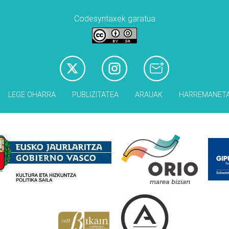
Codesyntaxek garatua
LEGE OHARRA
PUBLIZITATEA
ARAUAK
HARREMANET
Babesleak