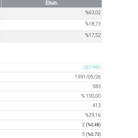
Ehun.
9
%63,02
7
%18,73
2
%17,52
UD1991
1991/05/26
583
% 100,00
413
%29,16
2
(%0,48)
3
(%0,73)