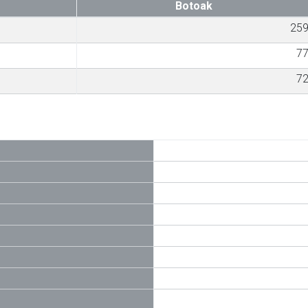
Botoak
25
7
7