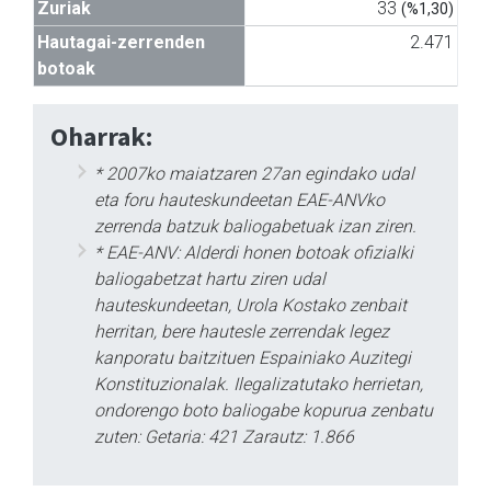
Zuriak
33
(%1,30)
Hautagai-zerrenden
2.471
botoak
Oharrak:
* 2007ko maiatzaren 27an egindako udal
eta foru hauteskundeetan EAE-ANVko
zerrenda batzuk baliogabetuak izan ziren.
* EAE-ANV: Alderdi honen botoak ofizialki
baliogabetzat hartu ziren udal
hauteskundeetan, Urola Kostako zenbait
herritan, bere hautesle zerrendak legez
kanporatu baitzituen Espainiako Auzitegi
Konstituzionalak. Ilegalizatutako herrietan,
ondorengo boto baliogabe kopurua zenbatu
zuten: Getaria: 421 Zarautz: 1.866