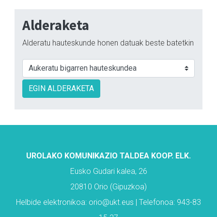
Alderaketa
Alderatu hauteskunde honen datuak beste batetkin
EGIN ALDERAKETA
UROLAKO KOMUNIKAZIO TALDEA KOOP. ELK.
Eusko Gudari kalea, 26
20810 Orio (Gipuzkoa)
Helbide elektronikoa: orio@ukt.eus | Telefonoa: 943-83