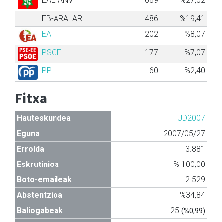
EAE-ANV
689
%27,52
EB-ARALAR
486
%19,41
EA
202
%8,07
PSOE
177
%7,07
PP
60
%2,40
Fitxa
Hauteskundea
UD2007
Eguna
2007/05/27
Errolda
3.881
Eskrutinioa
% 100,00
Boto-emaileak
2.529
Abstentzioa
%34,84
Baliogabeak
25
(%0,99)