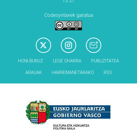
15 27
Codesyntaxek garatua
HONI BURUZ
LEGE OHARRA
PUBLIZITATEA
ARAUAK
HARREMANETARAKO
RSS
Babesleak