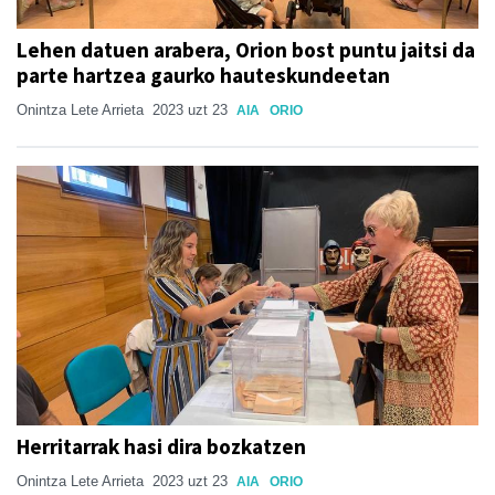
Lehen datuen arabera, Orion bost puntu jaitsi da
parte hartzea gaurko hauteskundeetan
Onintza Lete Arrieta
2023 uzt 23
AIA
ORIO
Herritarrak hasi dira bozkatzen
Onintza Lete Arrieta
2023 uzt 23
AIA
ORIO