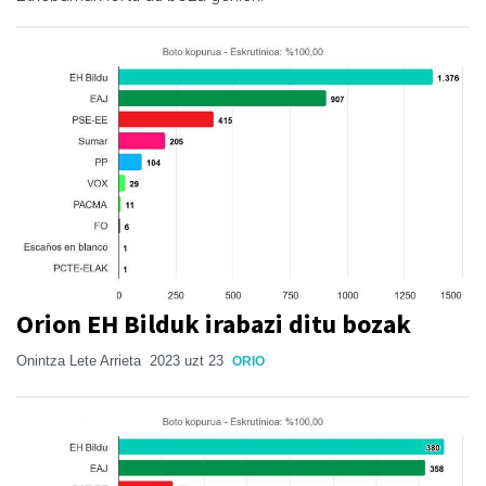
Orion EH Bilduk irabazi ditu bozak
Onintza Lete Arrieta
2023 uzt 23
ORIO