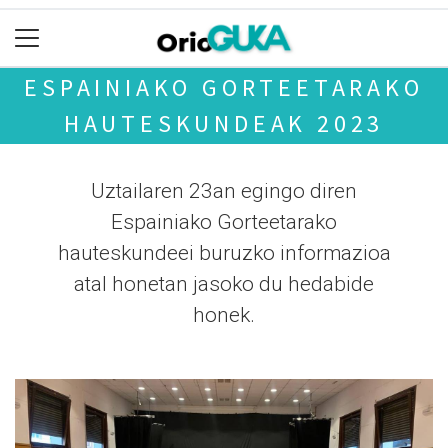
ESPAINIAKO GORTEETARAKO
HAUTESKUNDEAK 2023
Uztailaren 23an egingo diren
Espainiako Gorteetarako
hauteskundeei buruzko informazioa
atal honetan jasoko du hedabide
honek.