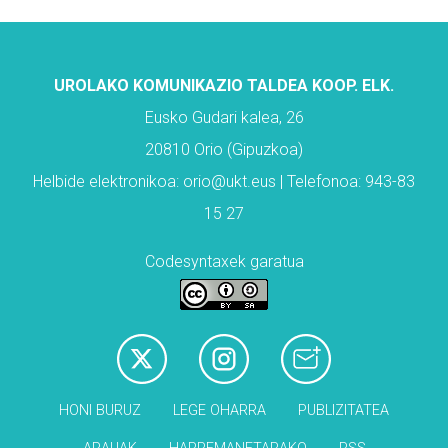
UROLAKO KOMUNIKAZIO TALDEA KOOP. ELK.
Eusko Gudari kalea, 26
20810 Orio (Gipuzkoa)
Helbide elektronikoa: orio@ukt.eus | Telefonoa: 943-83
15 27
Codesyntaxek garatua
HONI BURUZ
LEGE OHARRA
PUBLIZITATEA