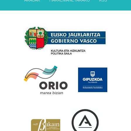
ARAUAK
HARREMANETARAKO
RSS
Babesleak