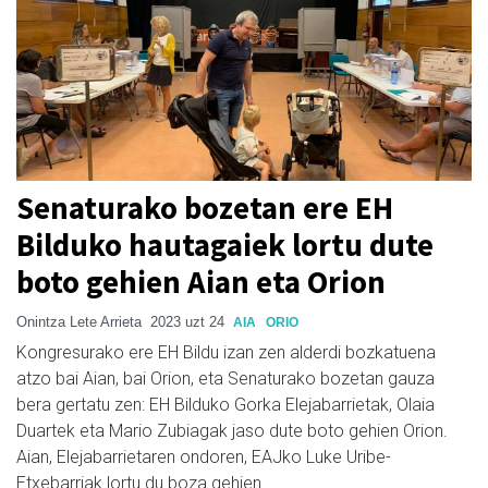
Senaturako bozetan ere EH
Bilduko hautagaiek lortu dute
boto gehien Aian eta Orion
Onintza Lete Arrieta
2023 uzt 24
AIA
ORIO
Kongresurako ere EH Bildu izan zen alderdi bozkatuena
atzo bai Aian, bai Orion, eta Senaturako bozetan gauza
bera gertatu zen: EH Bilduko Gorka Elejabarrietak, Olaia
Duartek eta Mario Zubiagak jaso dute boto gehien Orion.
Aian, Elejabarrietaren ondoren, EAJko Luke Uribe-
Etxebarriak lortu du boza gehien.