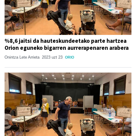
%8,6 jaitsi da hauteskundeetako parte hartzea
Orion eguneko bigarren aurrerapenaren arabera
Onintza Lete Arrieta
2023 uzt 23
ORIO