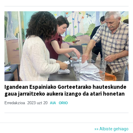
Igandean Espainiako Gorteetarako hauteskunde
gaua jarraitzeko aukera izango da atari honetan
Erredakzioa
2023 uzt 20
AIA
ORIO
»» Albiste gehiago