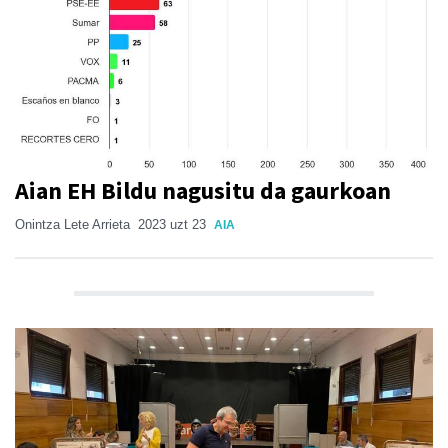
Aian EH Bildu nagusitu da gaurkoan
Onintza Lete Arrieta
2023 uzt 23
AIA