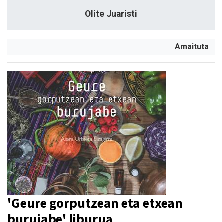
Olite Juaristi
Amaituta
'Geure gorputzean eta etxean
burujabe' liburua