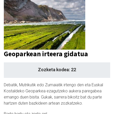
Geoparkean irteera gidatua
Zozketa kodea: 22
Debatik, Mutrikutik edo Zumaiatik irtengo den eta Euskal
Kostaldeko Geoparkea ezagutzeko aukera paregabea
emango duen bisita. Gukak, sarrera bikoitz bat du parte
hartzen duten bazkideen artean zozkatzeko.
Parte hartu eta zorte on!