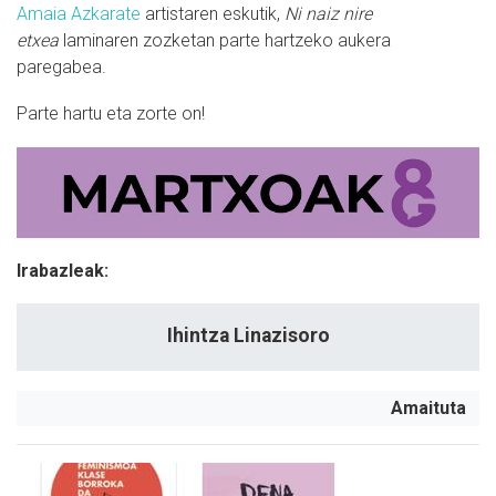
Amaia Azkarate
artistaren eskutik,
Ni naiz nire
etxea
laminaren zozketan parte hartzeko aukera
paregabea.
Parte hartu eta zorte on!
Irabazleak:
Ihintza Linazisoro
Amaituta