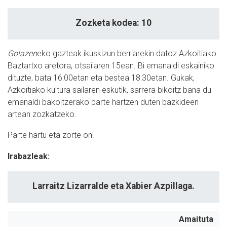
Zozketa kodea: 10
Go!azen
eko gazteak ikuskizun berriarekin datoz Azkoitiako
Baztartxo aretora, otsailaren 15ean. Bi emanaldi eskainiko
dituzte, bata 16:00etan eta bestea 18:30etan. Gukak,
Azkoitiako kultura sailaren eskutik, sarrera bikoitz bana du
emanaldi bakoitzerako parte hartzen duten bazkideen
artean zozkatzeko.
Parte hartu eta zorte on!
Irabazleak:
Larraitz Lizarralde eta Xabier Azpillaga.
Amaituta