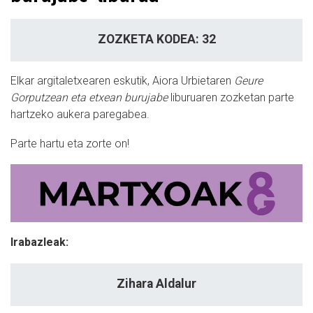
ZOZKETA KODEA: 32
Elkar argitaletxearen eskutik, Aiora Urbietaren
Geure
Gorputzean eta etxean burujabe
liburuaren zozketan parte
hartzeko aukera paregabea.
Parte hartu eta zorte on!
Irabazleak:
Zihara Aldalur