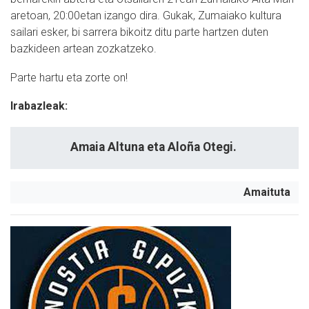
aretoan, 20:00etan izango dira. Gukak, Zumaiako kultura
sailari esker, bi sarrera bikoitz ditu parte hartzen duten
bazkideen artean zozkatzeko.
Parte hartu eta zorte on!
Irabazleak:
Amaia Altuna eta Aloña Otegi.
Amaituta