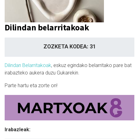
Dilindan belarritakoak
ZOZKETA KODEA: 31
Dilindan Belarritakoak
, eskuz egindako belarritako pare bat
irabazteko aukera duzu Gukarekin.
Parte hartu eta zorte on!
Irabazleak: