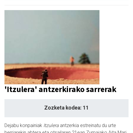
'Itzulera' antzerkirako sarrerak
Zozketa kodea: 11
Dejabu konpainiak
Itzulera
antzerkia estreinatu du urte
berriarekin abtera eta otsailaren 21ean Zumaiako Aita Mari