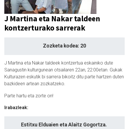
J Martina eta Nakar taldeen
kontzerturako sarrerak
Zozketa kodea: 20
J Martina eta Nakar taldeek kontzertua eskainiko dute
Sanagustin kulturgunean otsailaren 22an, 22:00etan. Gukak
Kulturazen eskutik bi sarrera bikoitz ditu parte hartzen duten
bazkideen artean zozkatzeko.
Parte hartu eta zorte on!
Irabazleak:
Estitxu Elduaien eta Alaitz Gogortza.