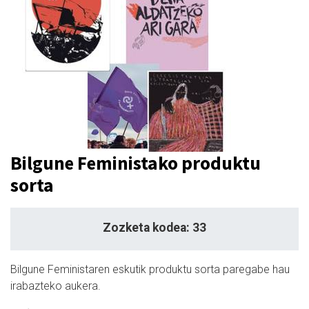
Bilgune Feministako produktu
sorta
Zozketa kodea: 33
Bilgune Feministaren eskutik produktu sorta paregabe hau
irabazteko aukera.