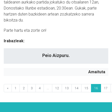
taldearen aurkako partida jokatuko du otsailaren 12an,
Donostiako Illunbe estadioan, 20:30ean. Gukak, parte
hartzen duten bazkideen artean zozkatzeko sarrera
bikoitza du.
Parte hartu eta zorte on!
Irabazleak:
Peio Aizpuru.
Amaituta
«
1
2
3
4
...
12
13
14
15
16
17