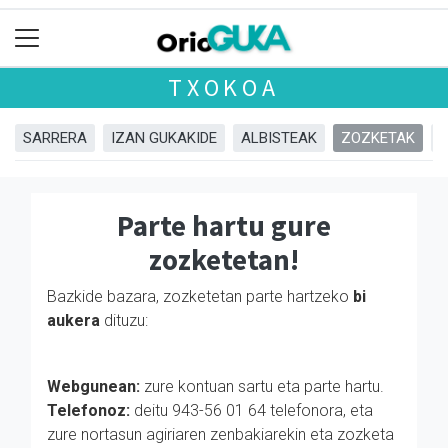
TXOKOA
SARRERA
IZAN GUKAKIDE
ALBISTEAK
ZOZKETAK
Parte hartu gure
zozketetan!
Bazkide bazara, zozketetan parte hartzeko
bi
aukera
dituzu:
Webgunean:
zure kontuan sartu eta parte hartu.
Telefonoz:
deitu 943-56 01 64 telefonora, eta
zure nortasun agiriaren zenbakiarekin eta zozketa