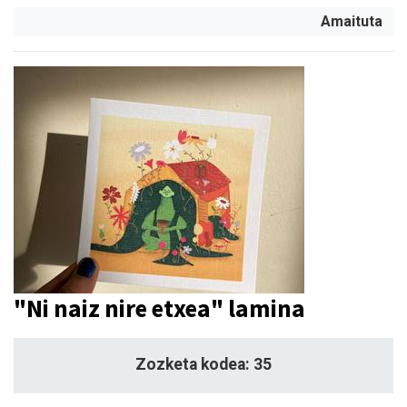
Amaituta
"Ni naiz nire etxea" lamina
Zozketa kodea: 35