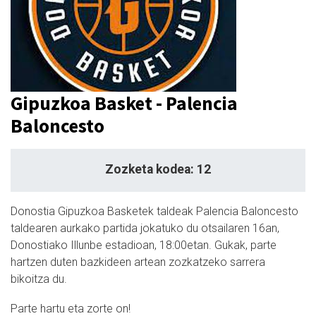
Gipuzkoa Basket - Palencia
Baloncesto
Zozketa kodea: 12
Donostia Gipuzkoa Basketek taldeak Palencia Baloncesto
taldearen aurkako partida jokatuko du otsailaren 16an,
Donostiako Illunbe estadioan, 18:00etan. Gukak, parte
hartzen duten bazkideen artean zozkatzeko sarrera
bikoitza du.
Parte hartu eta zorte on!