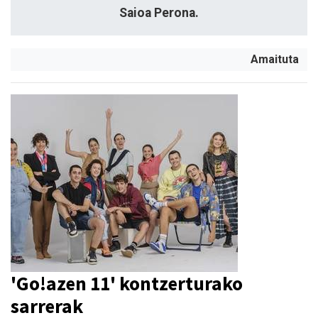
Saioa Perona.
Amaituta
'Go!azen 11' kontzerturako
sarrerak