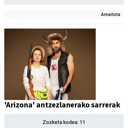
Amaituta
'Arizona' antzezlanerako sarrerak
Zozketa kodea: 11