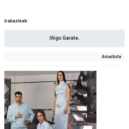
Irabazleak:
Iñigo Garate.
Amaituta