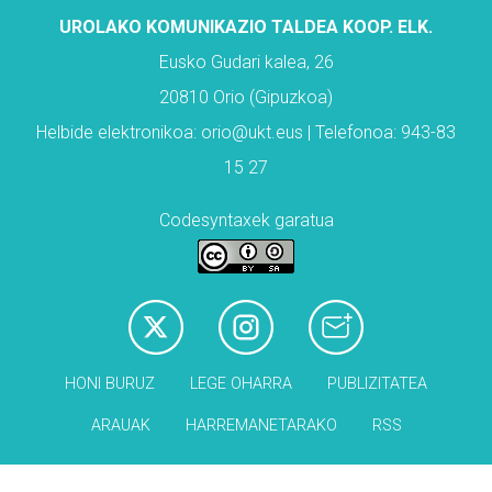
UROLAKO KOMUNIKAZIO TALDEA KOOP. ELK.
Eusko Gudari kalea, 26
20810 Orio (Gipuzkoa)
Helbide elektronikoa: orio@ukt.eus | Telefonoa: 943-83
15 27
Codesyntaxek garatua
HONI BURUZ
LEGE OHARRA
PUBLIZITATEA
ARAUAK
HARREMANETARAKO
RSS