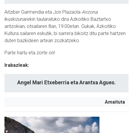
Aitziber Garmendia eta Jon Plazaola
Arizona
ikuskizunarekin taularatuko dira Azkoitiko Baztartxo
antzokian, otsailaren 8an, 19:00etan. Gukak, Azkoitiko
Kultura sailaren eskutik, bi sarrera bikoitz ditu parte hartzen
duten bazkideen artean zozkatzeko.
Parte hartu eta zorte on!
Irabazleak:
Angel Mari Etxeberria eta Arantxa Agues.
Amaituta