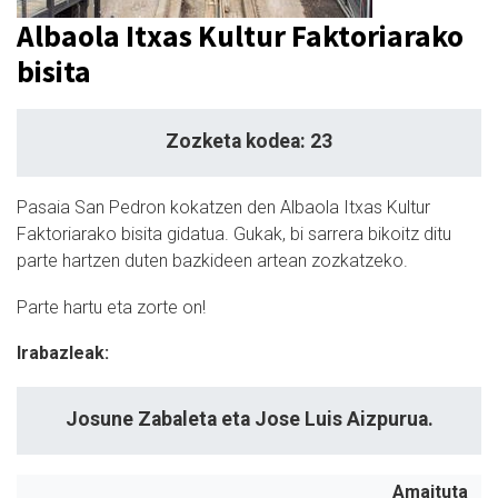
Albaola Itxas Kultur Faktoriarako
bisita
Zozketa kodea: 23
Pasaia San Pedron kokatzen den Albaola Itxas Kultur
Faktoriarako bisita gidatua. Gukak, bi sarrera bikoitz ditu
parte hartzen duten bazkideen artean zozkatzeko.
Parte hartu eta zorte on!
Irabazleak:
Josune Zabaleta eta Jose Luis Aizpurua.
Amaituta