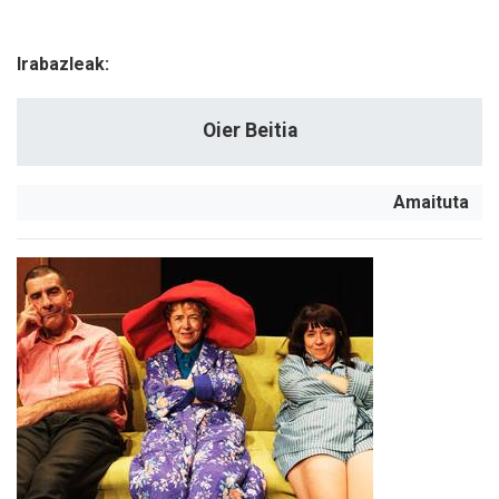
Irabazleak:
Oier Beitia
Amaituta