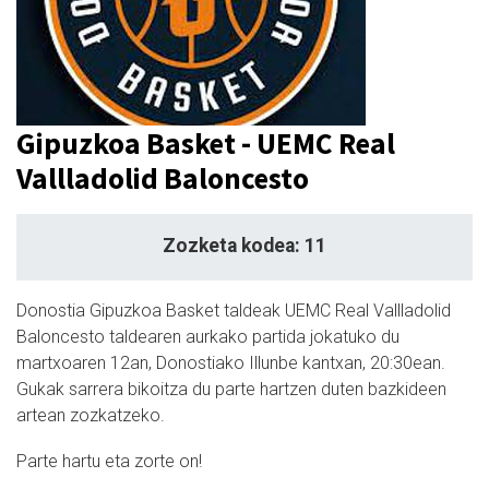
Gipuzkoa Basket - UEMC Real
Vallladolid Baloncesto
Zozketa kodea: 11
Donostia Gipuzkoa Basket taldeak UEMC Real Vallladolid
Baloncesto taldearen aurkako partida jokatuko du
martxoaren 12an, Donostiako Illunbe kantxan, 20:30ean.
Gukak sarrera bikoitza du parte hartzen duten bazkideen
artean zozkatzeko.
Parte hartu eta zorte on!