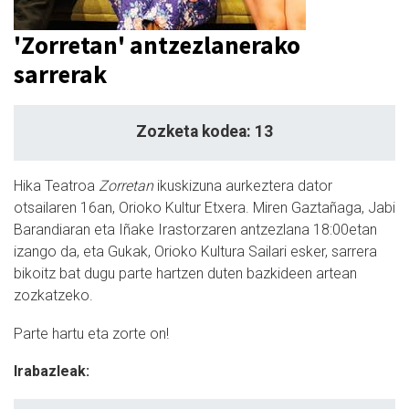
'Zorretan' antzezlanerako
sarrerak
Zozketa kodea: 13
Hika Teatroa
Zorretan
ikuskizuna aurkeztera dator
otsailaren 16an, Orioko Kultur Etxera. Miren Gaztañaga, Jabi
Barandiaran eta Iñake Irastorzaren antzezlana 18:00etan
izango da, eta Gukak, Orioko Kultura Sailari esker, sarrera
bikoitz bat dugu parte hartzen duten bazkideen artean
zozkatzeko.
Parte hartu eta zorte on!
Irabazleak: