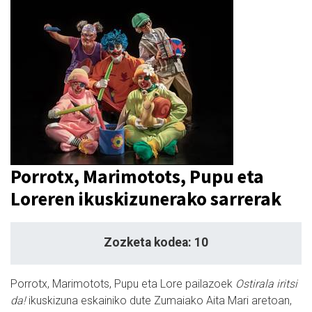
Porrotx, Marimotots, Pupu eta
Loreren ikuskizunerako sarrerak
Zozketa kodea: 10
Porrotx, Marimotots, Pupu eta Lore pailazoek
Ostirala iritsi
da!
ikuskizuna eskainiko dute Zumaiako Aita Mari aretoan,