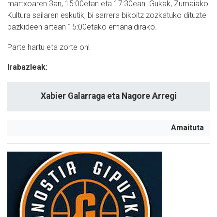
martxoaren 3an, 15:00etan eta 17:30ean. Gukak, Zumaiako
Kultura sailaren eskutik, bi sarrera bikoitz zozkatuko dituzte
bazkideen artean 15:00etako emanaldirako.
Parte hartu eta zorte on!
Irabazleak:
Xabier Galarraga eta Nagore Arregi
Amaituta