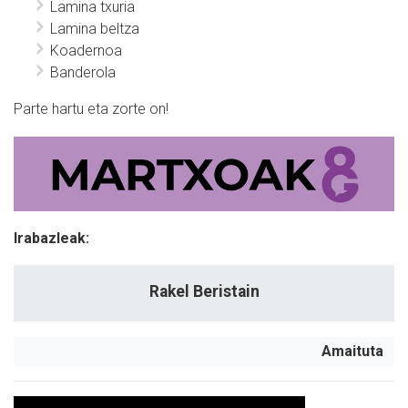
Lamina txuria
Lamina beltza
Koadernoa
Banderola
Parte hartu eta zorte on!
Irabazleak:
Rakel Beristain
Amaituta