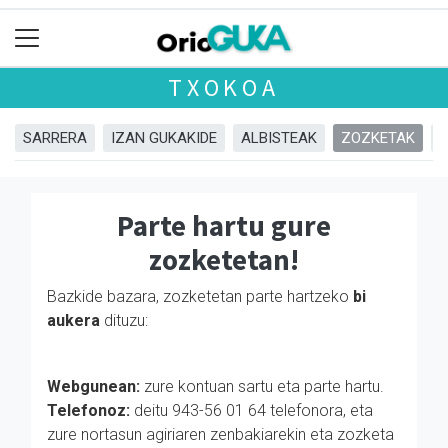
TXOKOA
SARRERA
IZAN GUKAKIDE
ALBISTEAK
ZOZKETAK
Parte hartu gure
zozketetan!
Bazkide bazara, zozketetan parte hartzeko
bi
aukera
dituzu:
Webgunean:
zure kontuan sartu eta parte hartu.
Telefonoz:
deitu 943-56 01 64 telefonora, eta
zure nortasun agiriaren zenbakiarekin eta zozketa