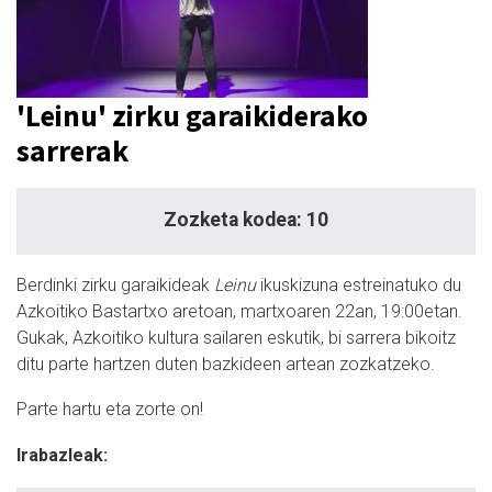
'Leinu' zirku garaikiderako
sarrerak
Zozketa kodea: 10
Berdinki zirku garaikideak
Leinu
ikuskizuna estreinatuko du
Azkoitiko Bastartxo aretoan, martxoaren 22an, 19:00etan.
Gukak, Azkoitiko kultura sailaren eskutik, bi sarrera bikoitz
ditu parte hartzen duten bazkideen artean zozkatzeko.
Parte hartu eta zorte on!
Irabazleak: