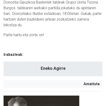
Donostia Gipuzkoa Basketek taldeak Grupo Ureta Tizona
Burgos taldearen aurkako partida jokatuko du apirilaren
6an, Donostiako Illunbe estadioan, 18:00etan. Gukak, parte
hartzen duten bazkideen artean zozkatzeko sarrera
bikoitza du.
Parte hartu eta zorte on!
Irabazleak:
Eneko Agirre
Amaituta