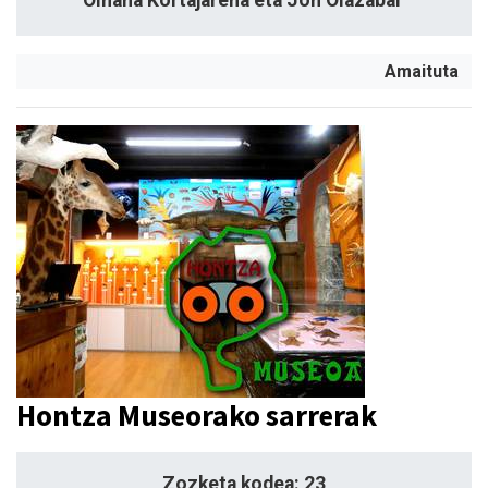
Oihana Kortajarena eta Jon Olazabal
Amaituta
Hontza Museorako sarrerak
Zozketa kodea: 23