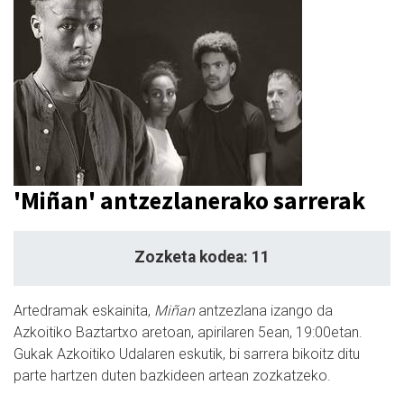
'Miñan' antzezlanerako sarrerak
Zozketa kodea: 11
Artedramak eskainita,
Miñan
antzezlana izango da
Azkoitiko Baztartxo aretoan, apirilaren 5ean, 19:00etan.
Gukak Azkoitiko Udalaren eskutik, bi sarrera bikoitz ditu
parte hartzen duten bazkideen artean zozkatzeko.