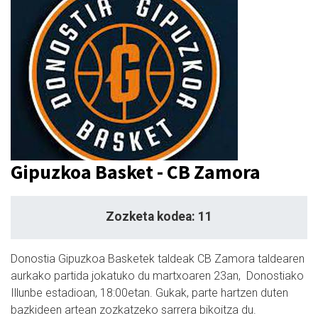
Gipuzkoa Basket - CB Zamora
Zozketa kodea: 11
Donostia Gipuzkoa Basketek taldeak CB Zamora taldearen
aurkako partida jokatuko du martxoaren 23an, Donostiako
Illunbe estadioan, 18:00etan. Gukak, parte hartzen duten
bazkideen artean zozkatzeko sarrera bikoitza du.