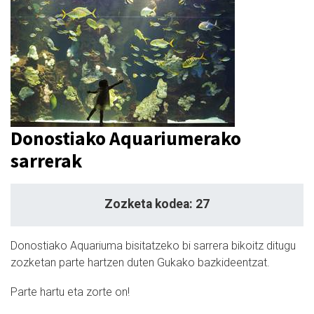
Donostiako Aquariumerako
sarrerak
Zozketa kodea: 27
Donostiako Aquariuma bisitatzeko bi sarrera bikoitz ditugu
zozketan parte hartzen duten Gukako bazkideentzat.
Parte hartu eta zorte on!