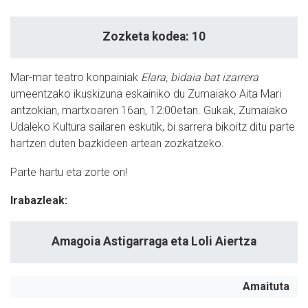
Zozketa kodea: 10
Mar-mar teatro konpainiak
Elara, bidaia bat izarrera
umeentzako ikuskizuna eskainiko du Zumaiako Aita Mari
antzokian, martxoaren 16an, 12:00etan. Gukak, Zumaiako
Udaleko Kultura sailaren eskutik, bi sarrera bikoitz ditu parte
hartzen duten bazkideen artean zozkatzeko.
Parte hartu eta zorte on!
Irabazleak:
Amagoia Astigarraga eta Loli Aiertza
Amaituta