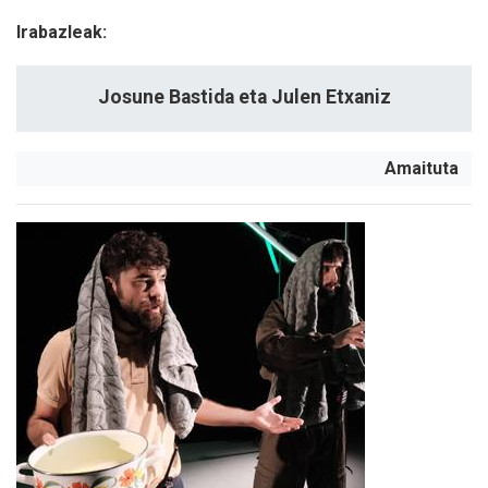
Irabazleak:
Josune Bastida eta Julen Etxaniz
Amaituta