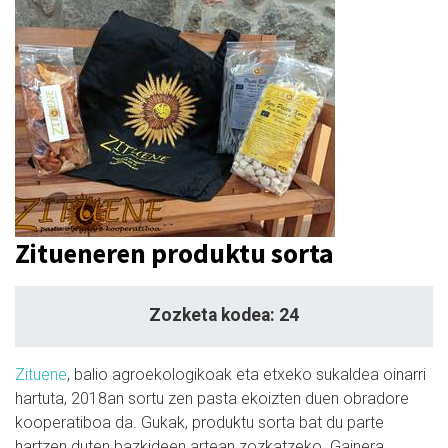
Zitueneren produktu sorta
Zozketa kodea: 24
Zituene
, balio agroekologikoak eta etxeko sukaldea oinarri
hartuta, 2018an sortu zen pasta ekoizten duen obradore
kooperatiboa da. Gukak, produktu sorta bat du parte
hartzen duten bazkideen artean zozkatzeko. Gainera,