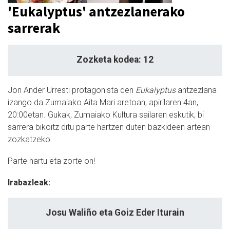
'Eukalyptus' antzezlanerako
sarrerak
Zozketa kodea: 12
Jon Ander Urresti protagonista den
Eukalyptus
antzezlana
izango da Zumaiako Aita Mari aretoan, apirilaren 4an,
20:00etan. Gukak, Zumaiako Kultura sailaren eskutik, bi
sarrera bikoitz ditu parte hartzen duten bazkideen artean
zozkatzeko.
Parte hartu eta zorte on!
Irabazleak:
Josu Waliño eta Goiz Eder Iturain