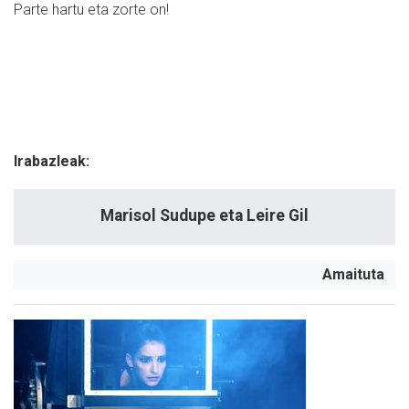
Parte hartu eta zorte on!
Irabazleak:
Marisol Sudupe eta Leire Gil
Amaituta