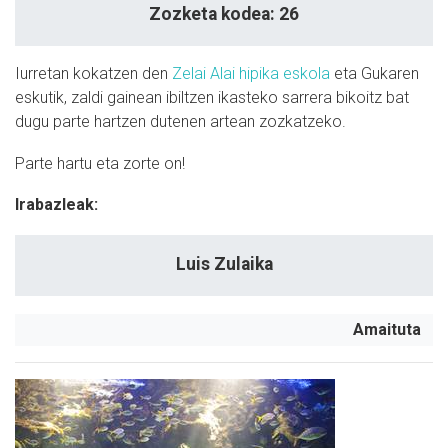
Zozketa kodea: 26
Iurretan kokatzen den
Zelai Alai hipika eskola
eta Gukaren
eskutik, zaldi gainean ibiltzen ikasteko sarrera bikoitz bat
dugu parte hartzen dutenen artean zozkatzeko.
Parte hartu eta zorte on!
Irabazleak:
Luis Zulaika
Amaituta