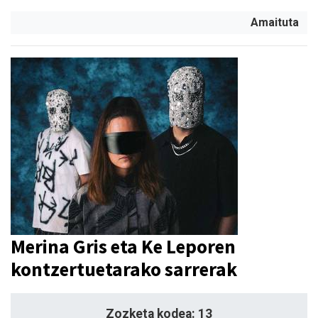
Amaituta
Merina Gris eta Ke Leporen
kontzertuetarako sarrerak
Zozketa kodea: 13