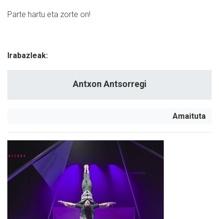
Parte hartu eta zorte on!
Irabazleak:
Antxon Antsorregi
Amaituta