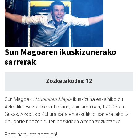
Sun Magoaren ikuskizunerako
sarrerak
Zozketa kodea: 12
Sun Magoak
Houdiniren Magia
ikuskizuna eskainiko du
Azkoitiko Baztartxo antzokian, apirilaren 6an, 17:00etan.
Gukak, Azkoitiko Kultura sailaren eskutik, bi sarrera bikoitz
ditu parte hartzen duten bazkideen artean zozkatzeko.
Parte hartu eta zorte on!