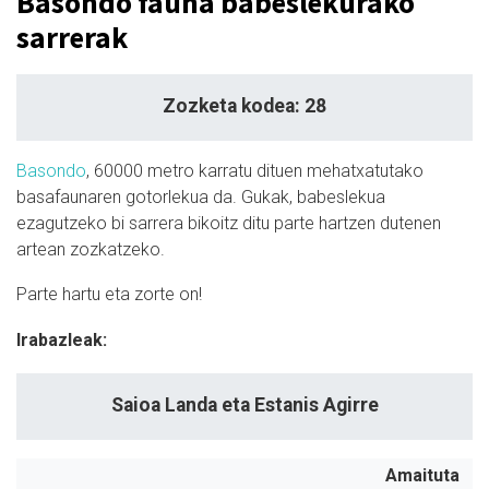
Basondo fauna babeslekurako
sarrerak
Zozketa kodea: 28
Basondo
, 60000 metro karratu dituen mehatxatutako
basafaunaren gotorlekua da. Gukak, babeslekua
ezagutzeko bi sarrera bikoitz ditu parte hartzen dutenen
artean zozkatzeko.
Parte hartu eta zorte on!
Irabazleak:
Saioa Landa eta Estanis Agirre
Amaituta