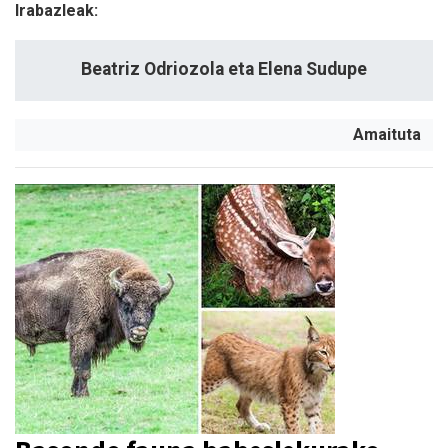
Irabazleak:
Beatriz Odriozola eta Elena Sudupe
Amaituta