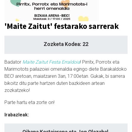
'Maite Zaitut' festarako sarrerak
Zozketa Kodea: 22
Badator
Maite Zaitut Festa Erraldoia
! Pirritx, Porrotx eta
Marimotots pailazoiei omenaldia egingo diete Barakaldoko
BEC! aretoan, maiatzaren 3an, 17:00etan. Gukak, bi sarrera
bikoitz ditu parte hartzen duten bazkideen artean
zozkatzeko!
Parte hartu eta zorte on!
Irabazleak: