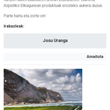
Azpeitiko Elikagunean produktuak erosteko aukera duzue.
Parte hartu eta zorte on!
Irabazleak:
Josu Uranga
Amaituta