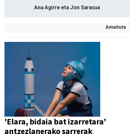
Ana Agirre eta Jon Sarasua
Amaituta
'Elara, bidaia bat izarretara'
antzezlanerako sarrerak