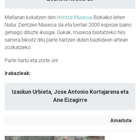
Mañarian kokatzen den
Hontza Museoa
, Bizkaiko lehen
Natur Zientzien Museoa da eta bertan 2000 espezie baino
gehiago dituzte ikusgai. Gukak, museoa bisitatzeko hiru
sarrera bikoitz ditu parte hartzen duten bazkideen artean
zozkatzeko.
Parte hartu eta zorte on!
Irabazleak:
Izaskun Urbieta, Jose Antonio Kortajarena eta
Ane Eizagirre
Amaituta