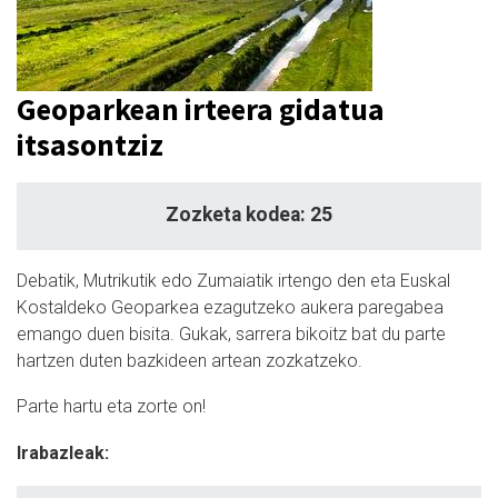
Geoparkean irteera gidatua
itsasontziz
Zozketa kodea: 25
Debatik, Mutrikutik edo Zumaiatik irtengo den eta Euskal
Kostaldeko Geoparkea ezagutzeko aukera paregabea
emango duen bisita. Gukak, sarrera bikoitz bat du parte
hartzen duten bazkideen artean zozkatzeko.
Parte hartu eta zorte on!
Irabazleak: