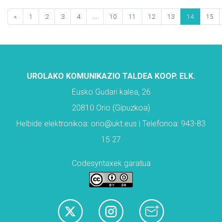
«
1
2
3
4
...
10
11
12
13
14
15
UROLAKO KOMUNIKAZIO TALDEA KOOP. ELK.
Eusko Gudari kalea, 26
20810 Orio (Gipuzkoa)
Helbide elektronikoa: orio@ukt.eus | Telefonoa: 943-83
15 27
Codesyntaxek garatua