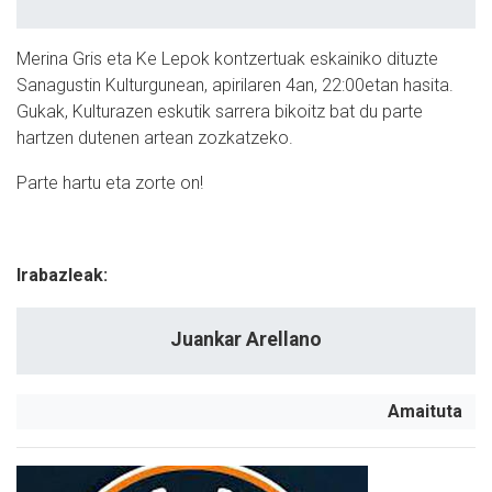
Merina Gris eta Ke Lepok kontzertuak eskainiko dituzte
Sanagustin Kulturgunean, apirilaren 4an, 22:00etan hasita.
Gukak, Kulturazen eskutik sarrera bikoitz bat du parte
hartzen dutenen artean zozkatzeko.
Parte hartu eta zorte on!
Irabazleak:
Juankar Arellano
Amaituta