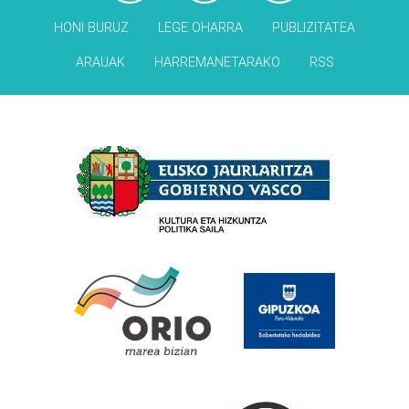
HONI BURUZ
LEGE OHARRA
PUBLIZITATEA
ARAUAK
HARREMANETARAKO
RSS
Babesleak