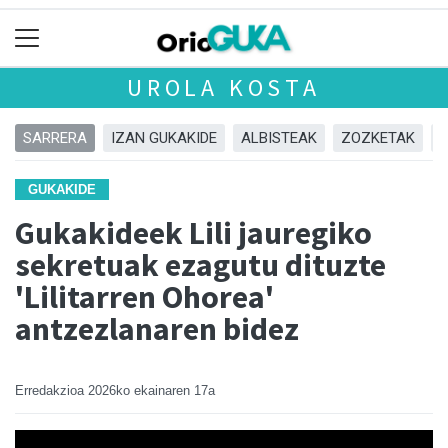
UROLA KOSTA
SARRERA
IZAN GUKAKIDE
ALBISTEAK
ZOZKETAK
GUKAKIDE
Gukakideek Lili jauregiko
sekretuak ezagutu dituzte
'Lilitarren Ohorea'
antzezlanaren bidez
Erredakzioa
2026ko ekainaren 17a