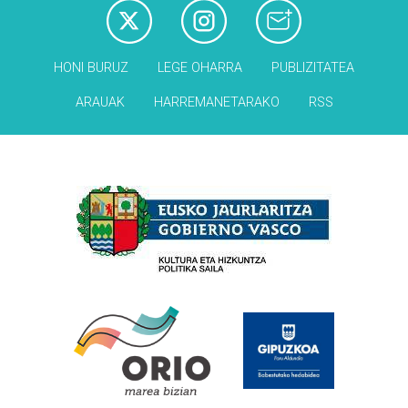
HONI BURUZ
LEGE OHARRA
PUBLIZITATEA
ARAUAK
HARREMANETARAKO
RSS
Babesleak