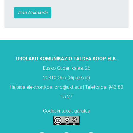
Izan Gukakide
UROLAKO KOMUNIKAZIO TALDEA KOOP. ELK.
Eusko Gudari kalea, 26
20810 Orio (Gipuzkoa)
Helbide elektronikoa: orio@ukt.eus | Telefonoa: 943-83
15 27
Codesyntaxek garatua