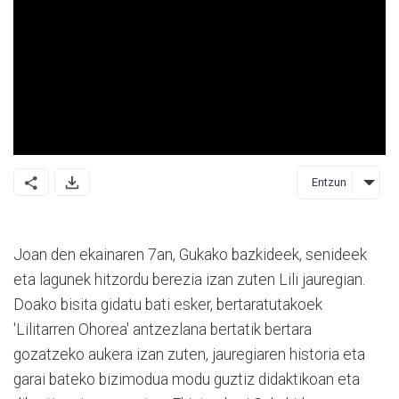
Entzun
Joan den ekainaren 7an, Gukako bazkideek, senideek
eta lagunek hitzordu berezia izan zuten Lili jauregian.
Doako bisita gidatu bati esker, bertaratutakoek
'Lilitarren Ohorea' antzezlana bertatik bertara
gozatzeko aukera izan zuten, jauregiaren historia eta
garai bateko bizimodua modu guztiz didaktikoan eta