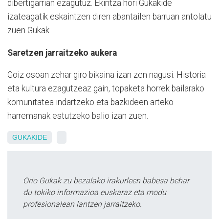
dibertigarrian ezagutuz. Ekintza hori Gukakide
izateagatik eskaintzen diren abantailen barruan antolatu
zuen Gukak.
Saretzen jarraitzeko aukera
Goiz osoan zehar giro bikaina izan zen nagusi. Historia
eta kultura ezagutzeaz gain, topaketa horrek bailarako
komunitatea indartzeko eta bazkideen arteko
harremanak estutzeko balio izan zuen.
GUKAKIDE
Orio Gukak zu bezalako irakurleen babesa behar
du tokiko informazioa euskaraz eta modu
profesionalean lantzen jarraitzeko.