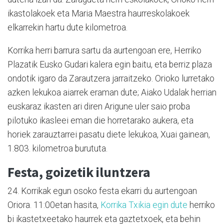
ikastolakoek eta Maria Maestra haurreskolakoek
elkarrekin hartu dute kilometroa.
Korrika herri barrura sartu da aurtengoan ere, Herriko
Plazatik Eusko Gudari kalera egin baitu, eta berriz plaza
ondotik igaro da Zarautzera jarraitzeko. Orioko lurretako
azken lekukoa aiarrek eraman dute; Aiako Udalak herrian
euskaraz ikasten ari diren Arigune uler saio proba
pilotuko ikasleei eman die horretarako aukera, eta
horiek zarauztarrei pasatu diete lekukoa, Xuai gainean,
1.803. kilometroa burututa.
Festa, goizetik iluntzera
24. Korrikak egun osoko festa ekarri du aurtengoan
Oriora. 11:00etan hasita,
Korrika Txikia egin dute
herriko
bi ikastetxeetako haurrek eta gaztetxoek, eta behin