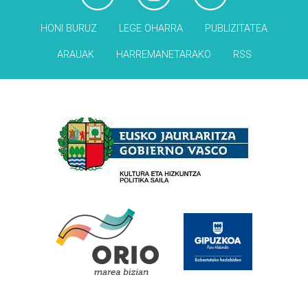
HONI BURUZ
LEGE OHARRA
PUBLIZITATEA
ARAUAK
HARREMANETARAKO
RSS
Babesleak