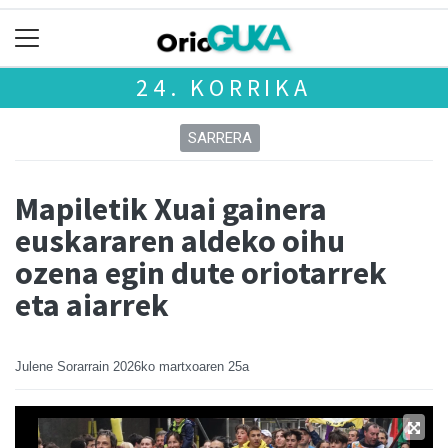
24. KORRIKA
SARRERA
Mapiletik Xuai gainera
euskararen aldeko oihu
ozena egin dute oriotarrek
eta aiarrek
Julene Sorarrain
2026ko martxoaren 25a