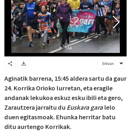
Entzun
Aginatik barrena, 15:45 aldera sartu da gaur
24. Korrika Orioko lurretan, eta eragile
andanak lekukoa eskuz esku ibili eta gero,
Zarautzera jarraitu du
Euskara gara
lelo
duen egitasmoak. Ehunka herritar batu
ditu aurtengo Korrikak.