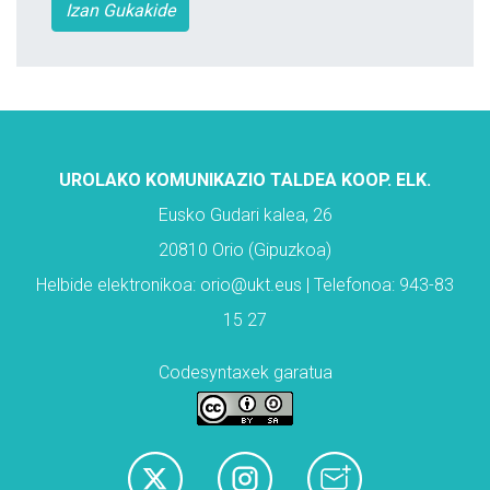
Izan Gukakide
UROLAKO KOMUNIKAZIO TALDEA KOOP. ELK.
Eusko Gudari kalea, 26
20810 Orio (Gipuzkoa)
Helbide elektronikoa: orio@ukt.eus | Telefonoa: 943-83
15 27
Codesyntaxek garatua