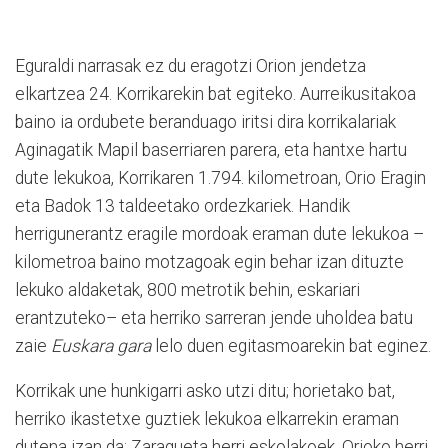
Eguraldi narrasak ez du eragotzi Orion jendetza
elkartzea 24. Korrikarekin bat egiteko. Aurreikusitakoa
baino ia ordubete beranduago iritsi dira korrikalariak
Aginagatik Mapil baserriaren parera, eta hantxe hartu
dute lekukoa, Korrikaren 1.794. kilometroan, Orio Eragin
eta Badok 13 taldeetako ordezkariek. Handik
herrigunerantz eragile mordoak eraman dute lekukoa –
kilometroa baino motzagoak egin behar izan dituzte
lekuko aldaketak, 800 metrotik behin, eskariari
erantzuteko– eta herriko sarreran jende uholdea batu
zaie
Euskara gara
lelo duen egitasmoarekin bat eginez.
Korrikak une hunkigarri asko utzi ditu; horietako bat,
herriko ikastetxe guztiek lekukoa elkarrekin eraman
dutena izan da: Zaragueta herri eskolakoek, Orioko herri