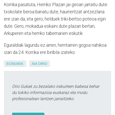
Korrika pasatuta, Herriko Plazan jai giroan jarraitu dute:
txokolate beroa banatu dute, haurrentzat antzezlana
ere izan da, eta gero, helduek triki-bertso poteoa egin
dute. Gero, mokadua eskaini dute plazan bertan,
Arkuperen eta herriko tabernarien eskutik.
Eguraldiak lagundu ez arren, herritarren gogoa nahikoa
izan da 24. Korrika ere biribila izateko.
EUSKARA
AIA
ORIO
Orio Gukak zu bezalako irakurleen babesa behar
du tokiko informazioa euskaraz eta modu
profesionalean lantzen jarraitzeko.