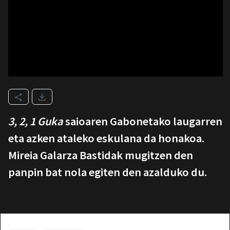
3, 2, 1 Guka
saioaren Gabonetako laugarren
eta azken ataleko eskulana da honakoa.
Mireia Galarza Bastidak mugitzen den
panpin bat nola egiten den azalduko du.