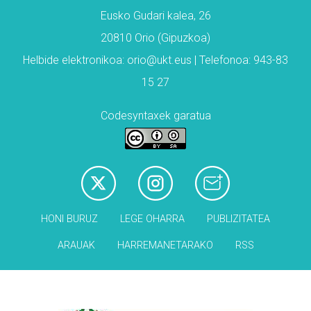
Eusko Gudari kalea, 26
20810 Orio (Gipuzkoa)
Helbide elektronikoa: orio@ukt.eus | Telefonoa: 943-83
15 27
Codesyntaxek garatua
HONI BURUZ
LEGE OHARRA
PUBLIZITATEA
ARAUAK
HARREMANETARAKO
RSS
Babesleak