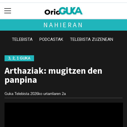
NAHIERAN
TELEBISTA
PODCASTAK
TELEBISTA ZUZENEAN
3, 2, 1 GUKA
Arthaziak: mugitzen den
panpina
Guka Telebista
2026ko urtarrilaren 2a