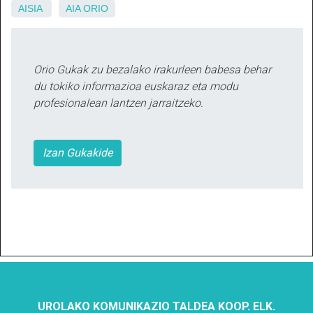
AISIA
AIA
ORIO
Orio Gukak zu bezalako irakurleen babesa behar
du tokiko informazioa euskaraz eta modu
profesionalean lantzen jarraitzeko.
Izan Gukakide
UROLAKO KOMUNIKAZIO TALDEA KOOP. ELK.