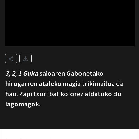
3, 2, 1 Guka
saioaren Gabonetako
hirugarren ataleko magia trikimailua da
hau. Zapi txuri bat kolorez aldatuko du
Iagomagok.