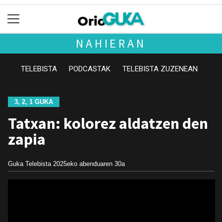
NAHIERAN
TELEBISTA
PODCASTAK
TELEBISTA ZUZENEAN
3, 2, 1 GUKA
Tatxan: kolorez aldatzen den
zapia
Guka Telebista
2025eko abenduaren 30a