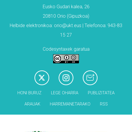
Eusko Gudari kalea, 26
20810 Orio (Gipuzkoa)
Helbide elektronikoa: orio@ukt.eus | Telefonoa: 943-83
15 27
Codesyntaxek garatua
HONI BURUZ
LEGE OHARRA
PUBLIZITATEA
ARAUAK
HARREMANETARAKO
RSS
Babesleak