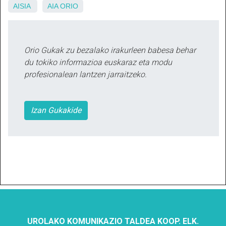
AISIA
AIA
ORIO
Orio Gukak zu bezalako irakurleen babesa behar
du tokiko informazioa euskaraz eta modu
profesionalean lantzen jarraitzeko.
Izan Gukakide
UROLAKO KOMUNIKAZIO TALDEA KOOP. ELK.