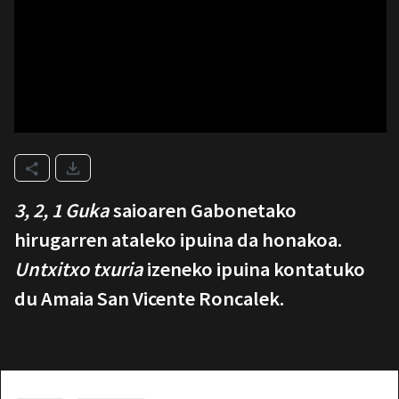
3, 2, 1 Guka
saioaren Gabonetako
hirugarren ataleko ipuina da honakoa.
Untxitxo txuria
izeneko ipuina kontatuko
du Amaia San Vicente Roncalek.