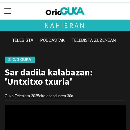
NAHIERAN
TELEBISTA
PODCASTAK
TELEBISTA ZUZENEAN
3, 2, 1 GUKA
Sar dadila kalabazan:
'Untxitxo txuria'
Guka Telebista
2025eko abenduaren 30a