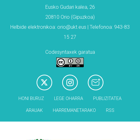
Eusko Gudari kalea, 26
20810 Orio (Gipuzkoa)
Helbide elektronikoa: orio@ukt.eus | Telefonoa: 943-83
15 27
Codesyntaxek garatua
HONI BURUZ
LEGE OHARRA
PUBLIZITATEA
ARAUAK
HARREMANETARAKO
RSS
Babesleak