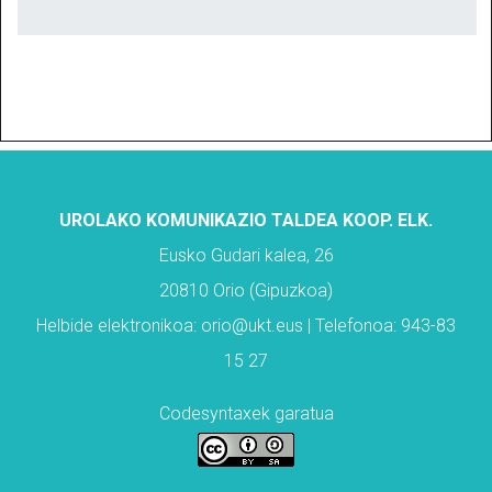
UROLAKO KOMUNIKAZIO TALDEA KOOP. ELK.
Eusko Gudari kalea, 26
20810 Orio (Gipuzkoa)
Helbide elektronikoa: orio@ukt.eus | Telefonoa: 943-83
15 27
Codesyntaxek garatua