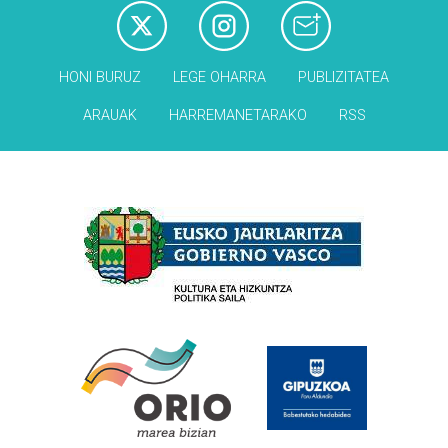
HONI BURUZ
LEGE OHARRA
PUBLIZITATEA
ARAUAK
HARREMANETARAKO
RSS
Babesleak