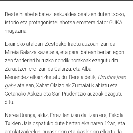
Beste hilabete batez, eskualdea osatzen duten txoko,
istorio eta protagonistei ahotsa ematera dator GUKA
magazina.
Ekaineko atalean, Zestoako Iraeta auzoan izan da
Mireia Galarza kazetaria, eta garai batean bertan egon
zen fanderiari buruzko nondik norakoak ezagutu ditu.
Zarautzen ere izan da Galarza, eta Alba
Menendez elkarrizketatu du. Bere aldetik,
Urrutira joan
gabe
atalean, Xabat Olaizolak Zumaiatik abiatu eta
Getariako Askizu eta San Prudentzio auzoak ezagutu
ditu.
Nerea Uranga, aldiz, Errezilen izan da. Izan ere, Eskola
Txikien Jaia ospatuko dute bertan ekainaren 12an, eta
antolatzaileekin, gurasoekin eta ikasleekin elkartu da