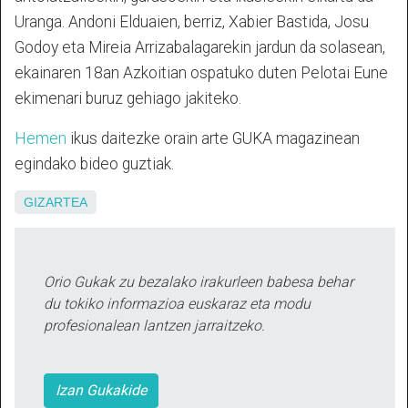
Uranga. Andoni Elduaien, berriz, Xabier Bastida, Josu
Godoy eta Mireia Arrizabalagarekin jardun da solasean,
ekainaren 18an Azkoitian ospatuko duten Pelotai Eune
ekimenari buruz gehiago jakiteko.
Hemen
ikus daitezke orain arte GUKA magazinean
egindako bideo guztiak.
GIZARTEA
Orio Gukak zu bezalako irakurleen babesa behar
du tokiko informazioa euskaraz eta modu
profesionalean lantzen jarraitzeko.
Izan Gukakide