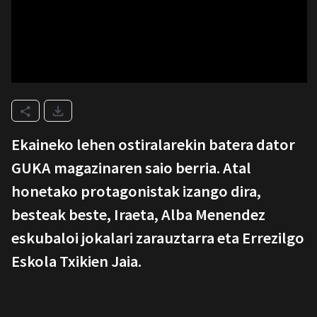
Ekaineko lehen ostiralarekin batera dator
GUKA magazinaren saio berria. Atal
honetako protagonistak izango dira,
besteak beste, Iraeta, Alba Menendez
eskubaloi jokalari zarauztarra eta Errezilgo
Eskola Txikien Jaia.