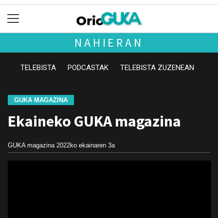
NAHIERAN
TELEBISTA
PODCASTAK
TELEBISTA ZUZENEAN
GUKA MAGAZINA
Ekaineko GUKA magazina
GUKA magazina
2022ko ekainaren 3a