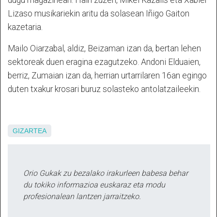
dugu magazinean. Hain zuzen, Mikel Kazalis eta Xabier
Lizaso musikariekin aritu da solasean Iñigo Gaiton
kazetaria.
Mailo Oiarzabal, aldiz, Beizaman izan da, bertan lehen
sektoreak duen eragina ezagutzeko. Andoni Elduaien,
berriz, Zumaian izan da, herrian urtarrilaren 16an egingo
duten txakur krosari buruz solasteko antolatzaileekin.
GIZARTEA
Orio Gukak zu bezalako irakurleen babesa behar
du tokiko informazioa euskaraz eta modu
profesionalean lantzen jarraitzeko.