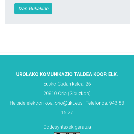
Izan Gukakide
UROLAKO KOMUNIKAZIO TALDEA KOOP. ELK.
Eusko Gudari kalea, 26
20810 Orio (Gipuzkoa)
Helbide elektronikoa: orio@ukt.eus | Telefonoa: 943-83
15 27
Codesyntaxek garatua