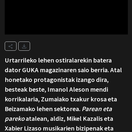
Urtarrileko lehen ostiralarekin batera
dator GUKA magazinaren saio berria. Atal
honetako protagonistak izango dira,
besteak beste, Imanol Aleson mendi
korrikalaria, Zumaiako txakur krosa eta
Beizamako lehen sektorea.
Parean eta
pareko
atalean, aldiz, Mikel Kazalis eta
Xabier Lizaso musikarien bizipenak eta