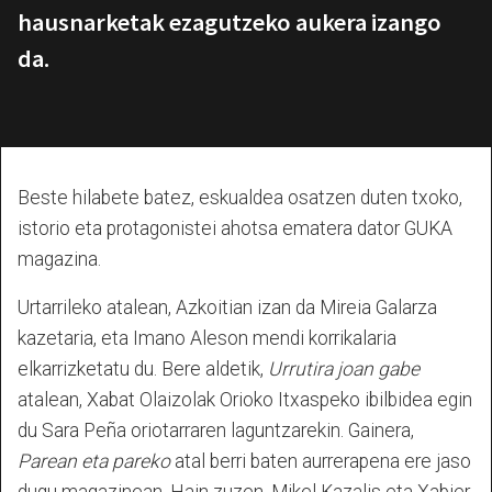
hausnarketak ezagutzeko aukera izango
da.
Beste hilabete batez, eskualdea osatzen duten txoko,
istorio eta protagonistei ahotsa ematera dator GUKA
magazina.
Urtarrileko atalean, Azkoitian izan da Mireia Galarza
kazetaria, eta Imano Aleson mendi korrikalaria
elkarrizketatu du. Bere aldetik,
Urrutira joan gabe
atalean, Xabat Olaizolak Orioko Itxaspeko ibilbidea egin
du Sara Peña oriotarraren laguntzarekin. Gainera,
Parean eta pareko
atal berri baten aurrerapena ere jaso