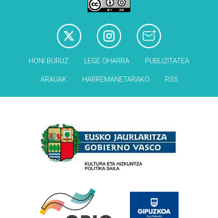
HONI BURUZ
LEGE OHARRA
PUBLIZITATEA
ARAUAK
HARREMANETARAKO
RSS
Babesleak