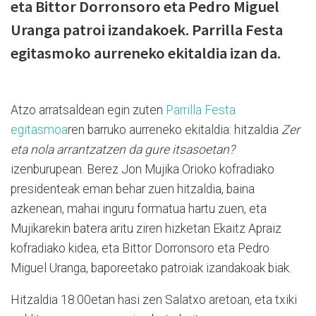
eta Bittor Dorronsoro eta Pedro Miguel
Uranga patroi izandakoek. Parrilla Festa
egitasmoko aurreneko ekitaldia izan da.
Atzo arratsaldean egin zuten
Parrilla Festa
egitasmoa
ren barruko aurreneko ekitaldia: hitzaldia
Zer
eta nola arrantzatzen da gure itsasoetan?
izenburupean. Berez Jon Mujika Orioko kofradiako
presidenteak eman behar zuen hitzaldia, baina
azkenean, mahai inguru formatua hartu zuen, eta
Mujikarekin batera aritu ziren hizketan Ekaitz Apraiz
kofradiako kidea, eta Bittor Dorronsoro eta Pedro
Miguel Uranga, baporeetako patroiak izandakoak biak.
Hitzaldia 18:00etan hasi zen Salatxo aretoan, eta txiki