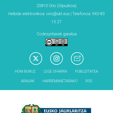
20810 Orio (Gipuzkoa)
Helbide elektronikoa: orio@ukt.eus | Telefonoa: 943-83
15 27
Codesyntaxek garatua
HONI BURUZ
LEGE OHARRA
PUBLIZITATEA
ARAUAK
HARREMANETARAKO
RSS
Babesleak