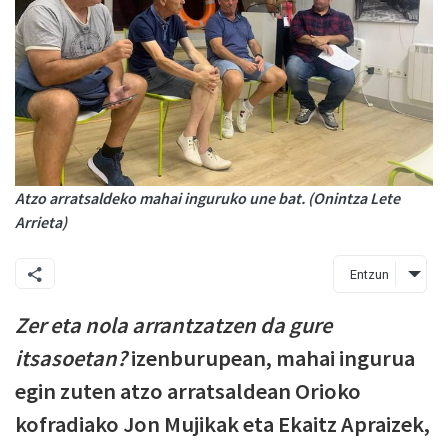
Atzo arratsaldeko mahai inguruko une bat. (Onintza Lete
Arrieta)
Entzun
Zer eta nola arrantzatzen da gure
itsasoetan?
izenburupean, mahai ingurua
egin zuten atzo arratsaldean Orioko
kofradiako Jon Mujikak eta Ekaitz Apraizek,