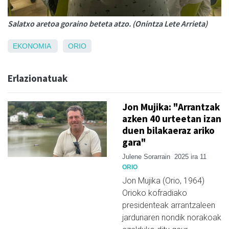
Salatxo aretoa goraino beteta atzo. (Onintza Lete Arrieta)
EKONOMIA
ORIO
Erlazionatuak
Jon Mujika: "Arrantzak
azken 40 urteetan izan
duen bilakaeraz ariko
gara"
Julene Sorarrain
2025 ira 11
ORIO
Jon Mujika (Orio, 1964)
Orioko kofradiako
presidenteak arrantzaleen
jardunaren nondik norakoak