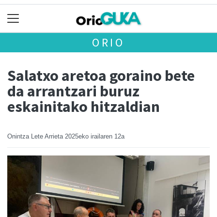
ORIO
Salatxo aretoa goraino bete
da arrantzari buruz
eskainitako hitzaldian
Onintza Lete Arrieta
2025eko irailaren 12a