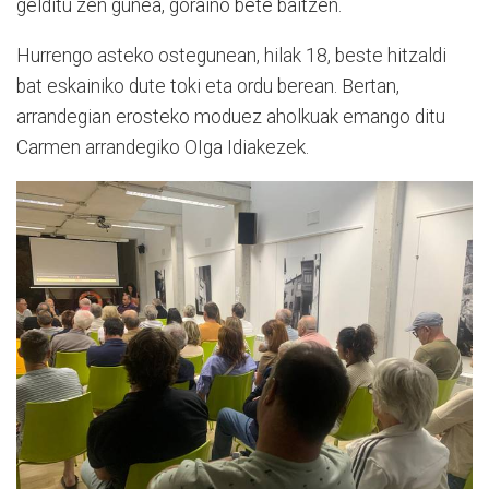
gelditu zen gunea, goraino bete baitzen.
Hurrengo asteko ostegunean, hilak 18, beste hitzaldi
bat eskainiko dute toki eta ordu berean. Bertan,
arrandegian erosteko moduez aholkuak emango ditu
Carmen arrandegiko OIga Idiakezek.