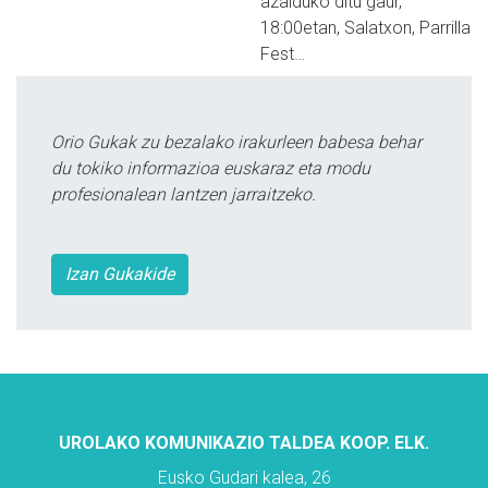
azalduko ditu gaur,
18:00etan, Salatxon, Parrilla
Fest…
Orio Gukak zu bezalako irakurleen babesa behar
du tokiko informazioa euskaraz eta modu
profesionalean lantzen jarraitzeko.
Izan Gukakide
UROLAKO KOMUNIKAZIO TALDEA KOOP. ELK.
Eusko Gudari kalea, 26