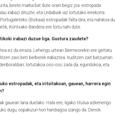
azita, beste marka bat dute orain begiz joa: estropada
u irabazi dituzte, eta Urdaibaik iaz lortutako errekorra
Portugaleteko (Bizkaia) estropadak falta dira, eta nahikoa d
etik, Kontxako Bandera ere lortu nahi dute.
tikoki irabazi duzue liga. Gustura zaudete?
gitea ez da erraza. Lehengo urtean Bermeorekin ere gertatu
uditzen zaio beti berberek irabaztea. Iruditzen zait batzuetan
enboraldiari; lortutakoa oso-oso zaila da, egundokoa, eta
uko estropadak, eta iritsitakoan, gauean, harrera egin
n?
ak gauean lana duelako. Hala ere, ligako titulua azkenengo
tuko dugu; ospakizun hori handiagoa izango da. Denok