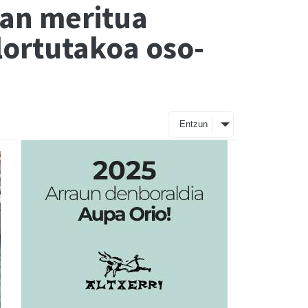
tan meritua
lortutakoa oso-
Entzun