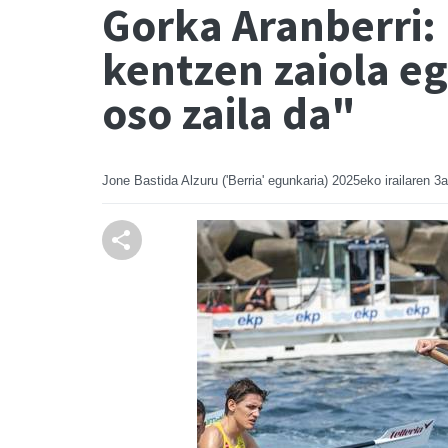
Gorka Aranberri: 
kentzen zaiola eg
oso zaila da"
Jone Bastida Alzuru ('Berria' egunkaria)
2025eko irailaren 3a