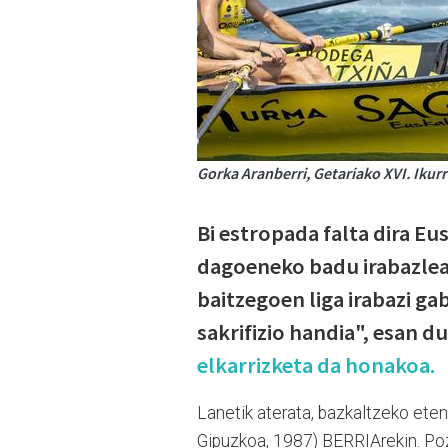
Gorka Aranberri, Getariako XVI. Ikur
Bi estropada falta dira Eu
dagoeneko badu irabazlea:
baitzegoen liga irabazi gab
sakrifizio handia", esan d
elkarrizketa da honakoa.
Lanetik aterata, bazkaltzeko eten
Gipuzkoa, 1987) BERRIArekin. Pozi