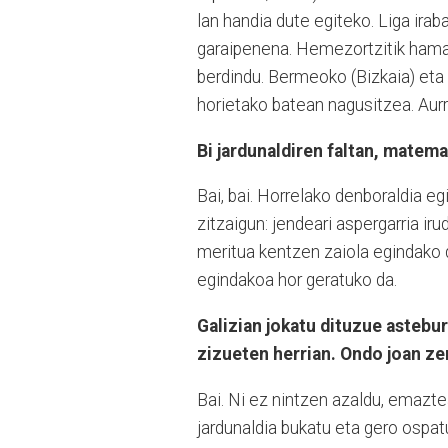
lan handia dute egiteko. Liga irab
garaipenena. Hemezortzitik hamala
berdindu. Bermeoko (Bizkaia) eta 
horietako batean nagusitzea. Aurr
Bi jardunaldiren faltan, matema
Bai, bai. Horrelako denboraldia e
zitzaigun: jendeari aspergarria ir
meritua kentzen zaiola egindako d
egindakoa hor geratuko da.
Galizian jokatu dituzue astebur
zizueten herrian. Ondo joan ze
Bai. Ni ez nintzen azaldu, emazte
jardunaldia bukatu eta gero ospa