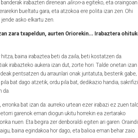
o banderak irabazten direnean
aliron
-a egiteko, eta oraingoan
derarekin bueltatu gara, eta atzokoa ere polita izan zen. Ohi
 jende asko elkartu zen.
an zara txapeldun, aurten Oriorekin... Irabaztera ohitu
hitza, baina irabaztea beti da zaila, beti kostatzen da.
iak irabazteko aukera izan dut, zorte hori. Talde onetan izan
endeak pentsatzen du arraunlari onak juntatuta, besterik gabe,
pila bat dago atzetik, ordu pila bat, dedikazio handia, sakrifiz
n da.
a, erronka bat izan da: aurreko urtean ezer irabazi ez zuen tal
ta etorri garenok eman diogun ukitu horrekin ea zertarako
ka nuen. Eta begira zer denboraldi egiten ari garen. Oraindi
zaigu, baina egindakoa hor dago, eta balioa eman behar zaio.