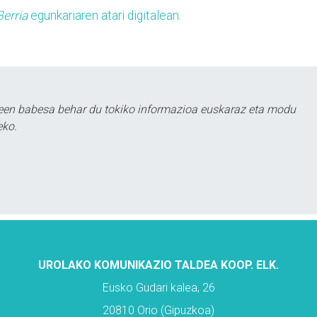
erria
egunkariaren atari digitalean.
leen babesa behar du tokiko informazioa euskaraz eta modu
eko.
UROLAKO KOMUNIKAZIO TALDEA KOOP. ELK.
Eusko Gudari kalea, 26
20810 Orio (Gipuzkoa)