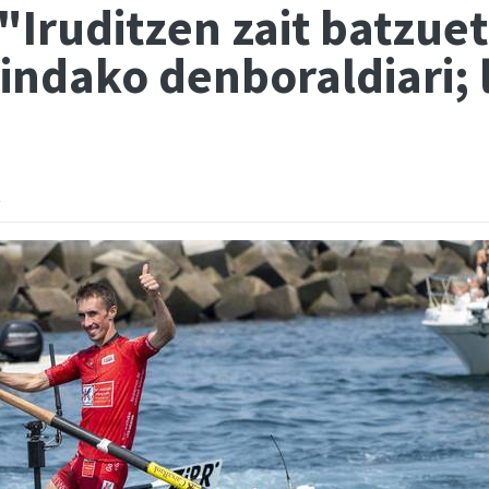
"Iruditzen zait batzue
indako denboraldiari; 