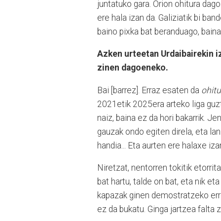
juntatuko gara. Orion ohitura dag
ere hala izan da. Galiziatik bi ban
baino pixka bat beranduago, baina
Azken urteetan Urdaibairekin iz
zinen dagoeneko.
Bai [barrez]. Erraz esaten da
ohitu
2021etik 2025era arteko liga guzt
naiz, baina ez da hori bakarrik. J
gauzak ondo egiten direla, eta lan 
handia... Eta aurten ere halaxe iza
Niretzat, nentorren tokitik etorrit
bat hartu, talde on bat, eta nik e
kapazak ginen demostratzeko erron
ez da bukatu. Ginga jartzea falta 