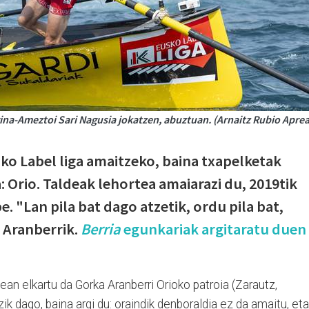
rina-Ameztoi Sari Nagusia jokatzen, abuztuan. (Arnaitz Rubio Aprea
sko Label liga amaitzeko, baina txapelketak
 Orio. Taldeak lehortea amaiarazi du, 2019tik
e. "Lan pila bat dago atzetik, ordu pila bat,
u Aranberrik.
Berria
egunkariak argitaratu duen
ean elkartu da Gorka Aranberri Orioko patroia (Zarautz,
k dago, baina argi du: oraindik denboraldia ez da amaitu, eta