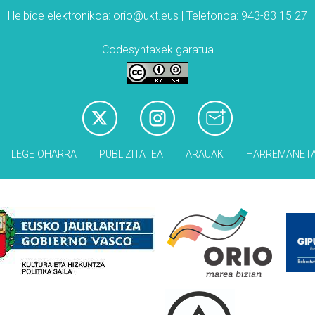
Helbide elektronikoa: orio@ukt.eus | Telefonoa: 943-83 15 27
Codesyntaxek garatua
LEGE OHARRA
PUBLIZITATEA
ARAUAK
HARREMANET
Babesleak