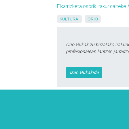
Elkarrizketa osorik irakur daiteke
B
KULTURA
ORIO
Orio Gukak zu bezalako irakur
profesionalean lantzen jarraitz
Izan Gukakide