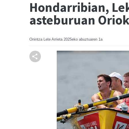
Hondarribian, Lek
asteburuan Oriok
Onintza Lete Arrieta
2025eko abuztuaren 1a