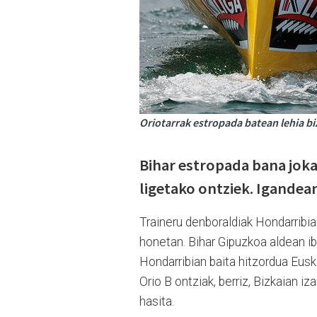
Oriotarrak estropada batean lehia biz
Bihar estropada bana joka
ligetako ontziek. Igandean,
Traineru denboraldiak Hondarribia
honetan. Bihar Gipuzkoa aldean ibi
Hondarribian baita hitzordua Eusk
Orio B ontziak, berriz, Bizkaian i
hasita.