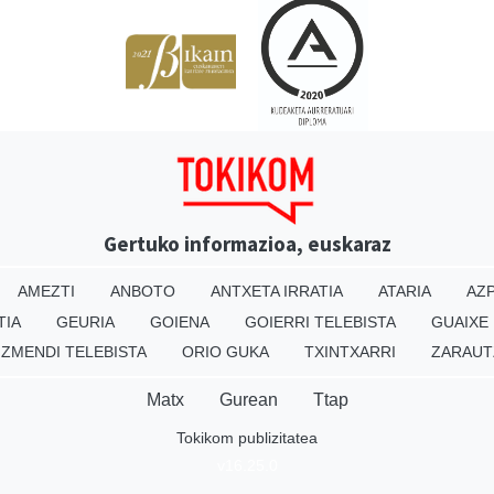
Gertuko informazioa, euskaraz
AMEZTI
ANBOTO
ANTXETA IRRATIA
ATARIA
AZP
TIA
GEURIA
GOIENA
GOIERRI TELEBISTA
GUAIXE
IZMENDI TELEBISTA
ORIO GUKA
TXINTXARRI
ZARAUT
Matx
Gurean
Ttap
Tokikom publizitatea
v16.25.0