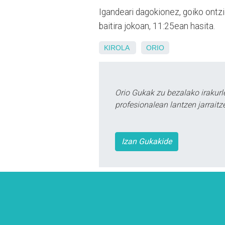
Igandeari dagokionez, goiko ontz
baitira jokoan, 11:25ean hasita.
KIROLA
ORIO
Orio Gukak zu bezalako irakur
profesionalean lantzen jarraitz
Izan Gukakide