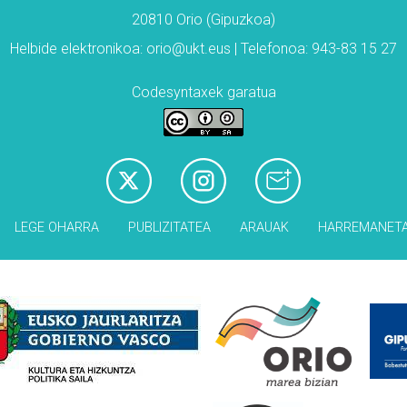
20810 Orio (Gipuzkoa)
Helbide elektronikoa: orio@ukt.eus | Telefonoa: 943-83 15 27
Codesyntaxek garatua
LEGE OHARRA
PUBLIZITATEA
ARAUAK
HARREMANET
Babesleak