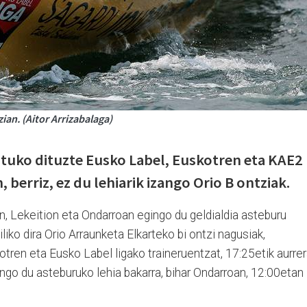
ian. (Aitor Arrizabalaga)
tuko dituzte Eusko Label, Euskotren eta KAE2
 berriz, ez du lehiarik izango Orio B ontziak.
n, Lekeition eta Ondarroan egingo du geldialdia asteburu
liko dira Orio Arraunketa Elkarteko bi ontzi nagusiak,
otren eta Eusko Label ligako traineruentzat, 17:25etik aurrer
zango du asteburuko lehia bakarra, bihar Ondarroan, 12:00etan