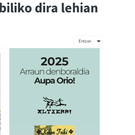
iliko dira lehian
Entzun