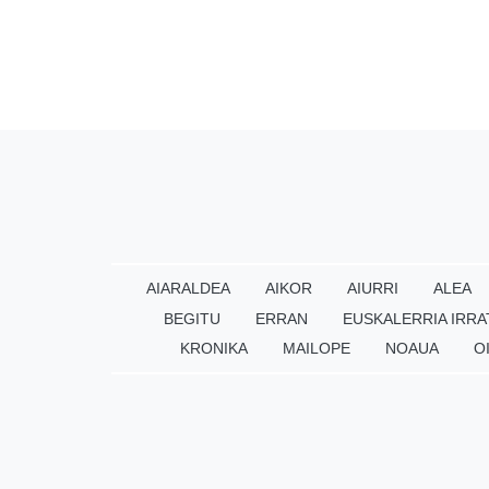
AIARALDEA
AIKOR
AIURRI
ALEA
BEGITU
ERRAN
EUSKALERRIA IRRA
KRONIKA
MAILOPE
NOAUA
O