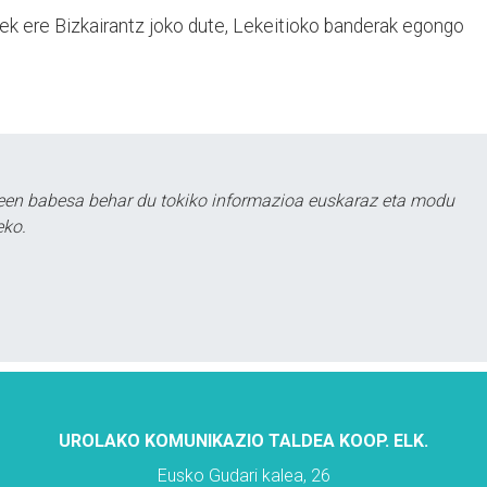
iek ere Bizkairantz joko dute, Lekeitioko banderak egongo
leen babesa behar du tokiko informazioa euskaraz eta modu
eko.
UROLAKO KOMUNIKAZIO TALDEA KOOP. ELK.
Eusko Gudari kalea, 26