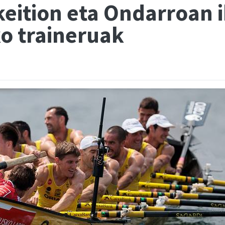
eition eta Ondarroan ib
o traineruak