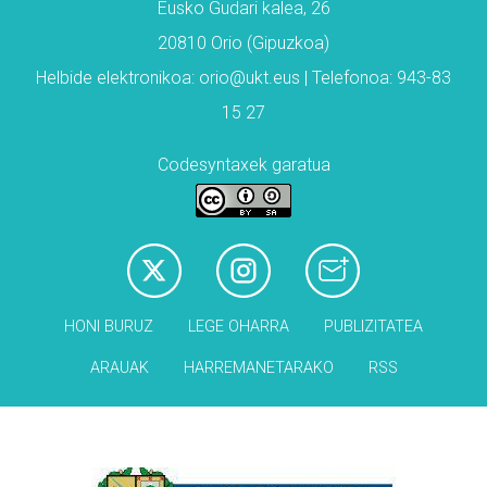
Eusko Gudari kalea, 26
20810 Orio (Gipuzkoa)
Helbide elektronikoa: orio@ukt.eus | Telefonoa: 943-83
15 27
Codesyntaxek garatua
HONI BURUZ
LEGE OHARRA
PUBLIZITATEA
ARAUAK
HARREMANETARAKO
RSS
Babesleak