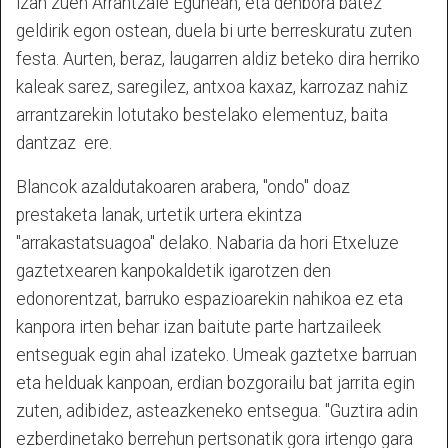
izan zuen Arrantzale Egunean, eta denbora batez
geldirik egon ostean, duela bi urte berreskuratu zuten
festa. Aurten, beraz, laugarren aldiz beteko dira herriko
kaleak sarez, saregilez, antxoa kaxaz, karrozaz nahiz
arrantzarekin lotutako bestelako elementuz, baita
dantzaz ere.
Blancok azaldutakoaren arabera, "ondo" doaz
prestaketa lanak, urtetik urtera ekintza
"arrakastatsuagoa" delako. Nabaria da hori Etxeluze
gaztetxearen kanpokaldetik igarotzen den
edonorentzat, barruko espazioarekin nahikoa ez eta
kanpora irten behar izan baitute parte hartzaileek
entseguak egin ahal izateko. Umeak gaztetxe barruan
eta helduak kanpoan, erdian bozgorailu bat jarrita egin
zuten, adibidez, asteazkeneko entsegua. "Guztira adin
ezberdinetako berrehun pertsonatik gora irtengo gara