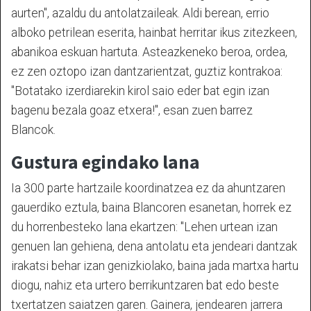
aurten", azaldu du antolatzaileak. Aldi berean, errio
alboko petrilean eserita, hainbat herritar ikus zitezkeen,
abanikoa eskuan hartuta. Asteazkeneko beroa, ordea,
ez zen oztopo izan dantzarientzat, guztiz kontrakoa:
"Botatako izerdiarekin kirol saio eder bat egin izan
bagenu bezala goaz etxera!", esan zuen barrez
Blancok.
Gustura egindako lana
Ia 300 parte hartzaile koordinatzea ez da ahuntzaren
gauerdiko eztula, baina Blancoren esanetan, horrek ez
du horrenbesteko lana ekartzen: "Lehen urtean izan
genuen lan gehiena, dena antolatu eta jendeari dantzak
irakatsi behar izan genizkiolako, baina jada martxa hartu
diogu, nahiz eta urtero berrikuntzaren bat edo beste
txertatzen saiatzen garen. Gainera, jendearen jarrera