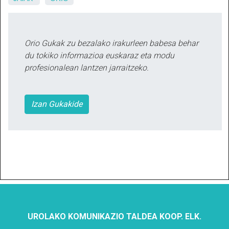
Orio Gukak zu bezalako irakurleen babesa behar
du tokiko informazioa euskaraz eta modu
profesionalean lantzen jarraitzeko.
Izan Gukakide
UROLAKO KOMUNIKAZIO TALDEA KOOP. ELK.