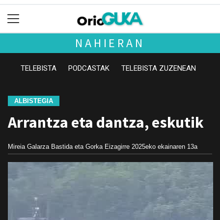
NAHIERAN
TELEBISTA
PODCASTAK
TELEBISTA ZUZENEAN
ALBISTEGIA
Arrantza eta dantza, eskutik
Mireia Galarza Bastida eta Gorka Eizagirre
2025eko ekainaren 13a