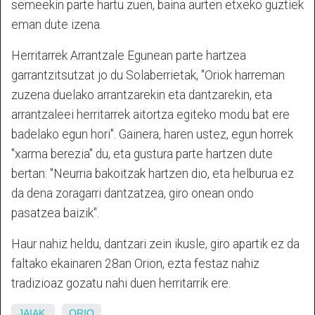
semeekin parte hartu zuen, baina aurten etxeko guztiek
eman dute izena.
Herritarrek Arrantzale Egunean parte hartzea
garrantzitsutzat jo du Solaberrietak, "Oriok harreman
zuzena duelako arrantzarekin eta dantzarekin, eta
arrantzaleei herritarrek aitortza egiteko modu bat ere
badelako egun hori". Gainera, haren ustez, egun horrek
"xarma berezia" du, eta gustura parte hartzen dute
bertan: "Neurria bakoitzak hartzen dio, eta helburua ez
da dena zoragarri dantzatzea, giro onean ondo
pasatzea baizik".
Haur nahiz heldu, dantzari zein ikusle, giro apartik ez da
faltako ekainaren 28an Orion, ezta festaz nahiz
tradizioaz gozatu nahi duen herritarrik ere.
JAIAK
ORIO