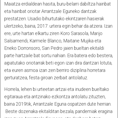
Maiatza erdialdean hasita, buru-belarri dabiltza hainbat
eta hainbat oriotar Arrantzale Eguneko dantzak
prestatzen. Usadio bihurtutako ekintzaren hasierak
ulertzeko, baina, 2017. urtera egin behar da atzera. Izan
ere, urte hartan elkartu ziren Koro Sarasola, Marijo
Salsamendi, Karmele Blanco, Maitane Mujika eta
Eneko Dorronsoro, San Pedro jaien bueltan ekitaldi
parte hartzaile bat sortu nahian. Era batera edo bestera,
aipatutako oriotarrak beti egon izan dira dantzari lotuta,
eta euren asmoa izan zen berriro diziplina horretara
gerturatzea, festa giroan zerbait antolatuz.
Horrela, lehen bi urteetan artzai eta inudeen bueltako
egitaraua eta antzinako ezkontza antolatu zituzten,
baina 2019tik, Arrantzale Eguna ospatzen dute herrian.
Beste dozenaka ekitalditan bezala, pandemiak eragina