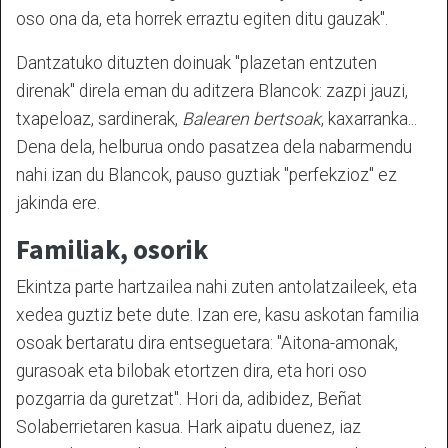
oso ona da, eta horrek erraztu egiten ditu gauzak".
Dantzatuko dituzten doinuak "plazetan entzuten
direnak" direla eman du aditzera Blancok: zazpi jauzi,
txapeloaz, sardinerak,
Balearen bertsoak
, kaxarranka...
Dena dela, helburua ondo pasatzea dela nabarmendu
nahi izan du Blancok, pauso guztiak "perfekzioz" ez
jakinda ere.
Familiak, osorik
Ekintza parte hartzailea nahi zuten antolatzaileek, eta
xedea guztiz bete dute. Izan ere, kasu askotan familia
osoak bertaratu dira entseguetara: "Aitona-amonak,
gurasoak eta bilobak etortzen dira, eta hori oso
pozgarria da guretzat". Hori da, adibidez, Beñat
Solaberrietaren kasua. Hark aipatu duenez, iaz