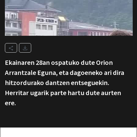
Ekainaren 28an ospatuko dute Orion
Arrantzale Eguna, eta dagoeneko ari dira
hitzordurako dantzen entseguekin.
Herritar ugarik parte hartu dute aurten
ere.