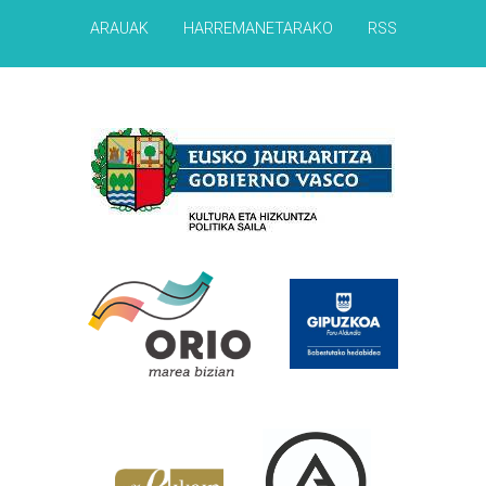
ARAUAK
HARREMANETARAKO
RSS
Babesleak