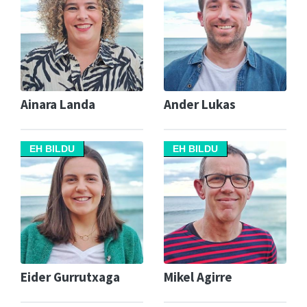
Ainara Landa
Ander Lukas
EH BILDU
EH BILDU
Eider Gurrutxaga
Mikel Agirre