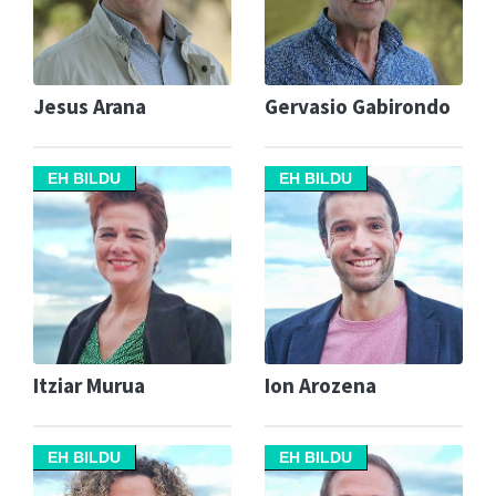
Jesus Arana
Gervasio Gabirondo
EH BILDU
EH BILDU
Itziar Murua
Ion Arozena
EH BILDU
EH BILDU