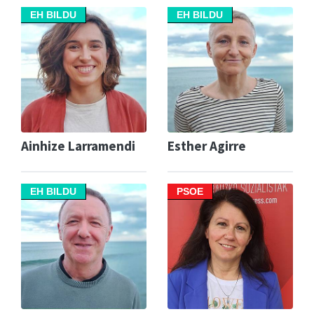
EH BILDU
EH BILDU
Ainhize Larramendi
Esther Agirre
EH BILDU
PSOE