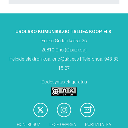
UROLAKO KOMUNIKAZIO TALDEA KOOP. ELK.
Eusko Gudari kalea, 26
20810 Orio (Gipuzkoa)
Helbide elektronikoa: orio@ukt.eus | Telefonoa: 943-83
15 27
Codesyntaxek garatua
HONI BURUZ
LEGE OHARRA
PUBLIZITATEA