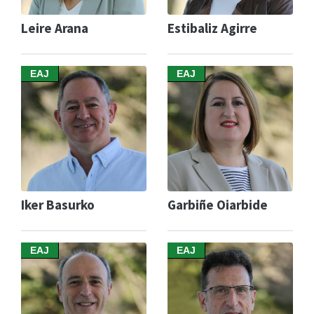
Leire Arana
Estibaliz Agirre
EAJ
EAJ
Iker Basurko
Garbiñe Oiarbide
EAJ
EAJ