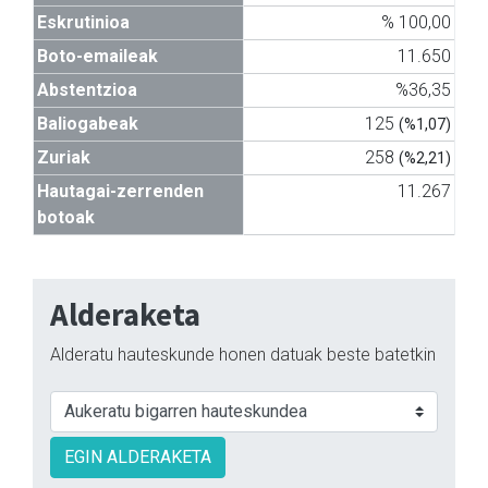
Eskrutinioa
% 100,00
Boto-emaileak
11.650
Abstentzioa
%36,35
Baliogabeak
125
(%1,07)
Zuriak
258
(%2,21)
Hautagai-zerrenden
11.267
botoak
Alderaketa
Alderatu hauteskunde honen datuak beste batetkin
EGIN ALDERAKETA