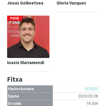
Jexus Goikoetxea
Gloria Vazquez
PSOE
Inaxio IIlarramendi
Fitxa
Hauteskundea
UD2023
Eguna
2023/05/28
Errolda
18.304