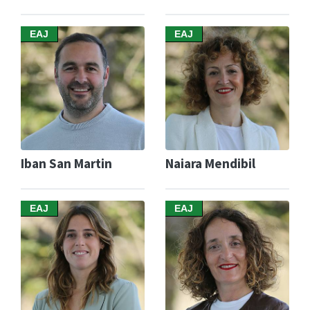
EAJ
EAJ
Iban San Martin
Naiara Mendibil
EAJ
EAJ