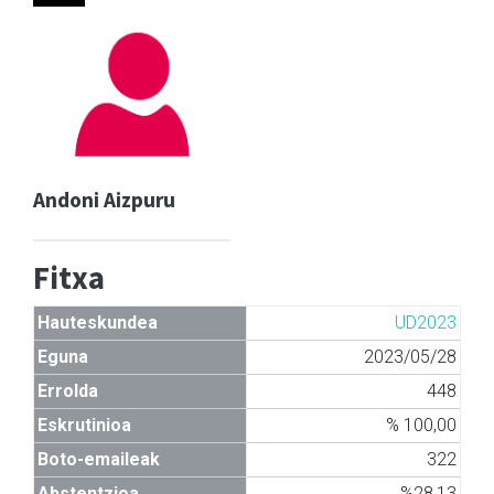
Andoni Aizpuru
Fitxa
Hauteskundea
UD2023
Eguna
2023/05/28
Errolda
448
Eskrutinioa
% 100,00
Boto-emaileak
322
Abstentzioa
%28,13