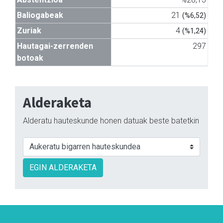
Baliogabeak
21
(%6,52)
Zuriak
4
(%1,24)
Hautagai-zerrenden
297
botoak
Alderaketa
Alderatu hauteskunde honen datuak beste batetkin
EGIN ALDERAKETA