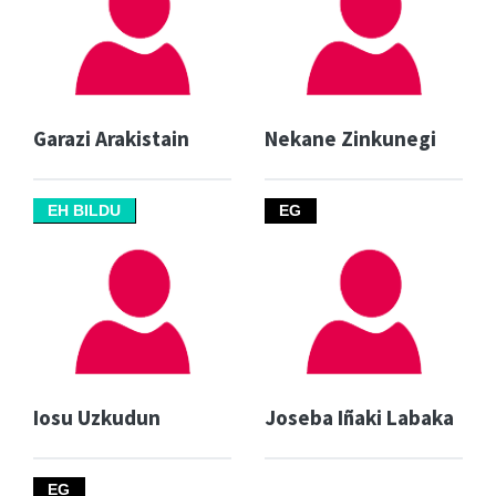
Garazi Arakistain
Nekane Zinkunegi
EH BILDU
EG
Iosu Uzkudun
Joseba Iñaki Labaka
EG