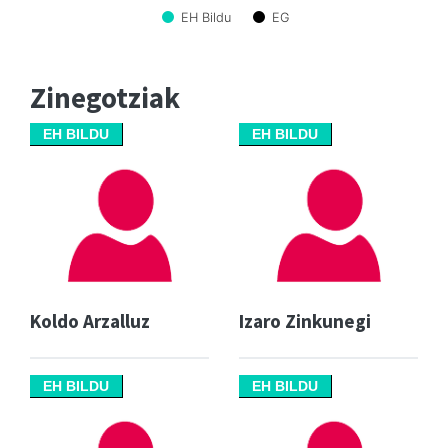
EH Bildu
EG
Zinegotziak
EH BILDU
EH BILDU
Koldo Arzalluz
Izaro Zinkunegi
EH BILDU
EH BILDU