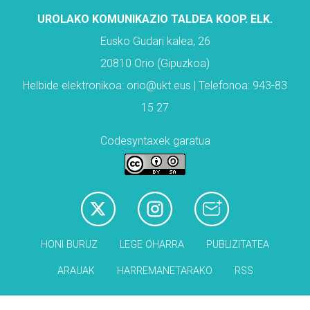
UROLAKO KOMUNIKAZIO TALDEA KOOP. ELK.
Eusko Gudari kalea, 26
20810 Orio (Gipuzkoa)
Helbide elektronikoa: orio@ukt.eus | Telefonoa: 943-83
15 27
Codesyntaxek garatua
HONI BURUZ
LEGE OHARRA
PUBLIZITATEA
ARAUAK
HARREMANETARAKO
RSS