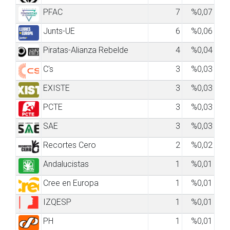
PFAC
7
%0,07
Junts-UE
6
%0,06
Piratas-Alianza Rebelde
4
%0,04
C's
3
%0,03
EXISTE
3
%0,03
PCTE
3
%0,03
SAE
3
%0,03
Recortes Cero
2
%0,02
Andalucistas
1
%0,01
Cree en Europa
1
%0,01
IZQESP
1
%0,01
PH
1
%0,01