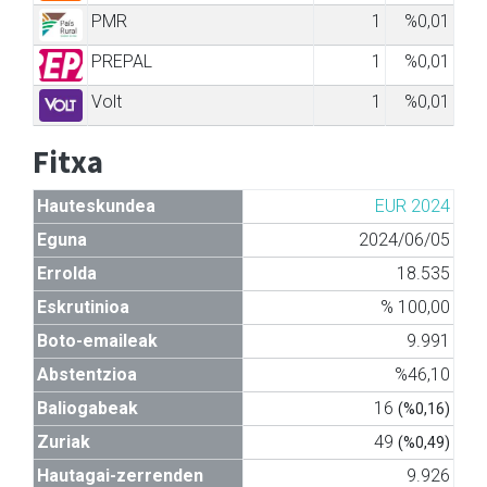
PMR
1
%0,01
PREPAL
1
%0,01
Volt
1
%0,01
Fitxa
Hauteskundea
EUR 2024
Eguna
2024/06/05
Errolda
18.535
Eskrutinioa
% 100,00
Boto-emaileak
9.991
Abstentzioa
%46,10
Baliogabeak
16
(%0,16)
Zuriak
49
(%0,49)
Hautagai-zerrenden
9.926