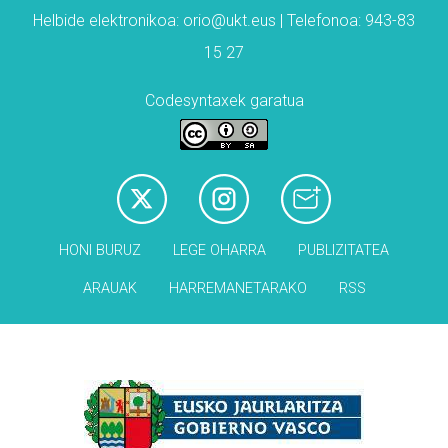
Helbide elektronikoa: orio@ukt.eus | Telefonoa: 943-83
15 27
Codesyntaxek garatua
HONI BURUZ
LEGE OHARRA
PUBLIZITATEA
ARAUAK
HARREMANETARAKO
RSS
Babesleak