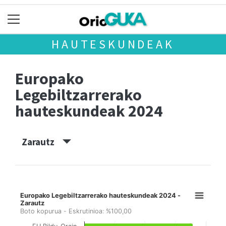
HAUTESKUNDEAK
Europako
Legebiltzarrerako
hauteskundeak 2024
Zarautz
Europako Legebiltzarrerako hauteskundeak 2024 -
Zarautz
Boto kopurua - Eskrutinioa: %100,00