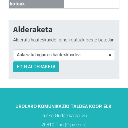
botoak
Alderaketa
Alderatu hauteskunde honen datuak beste batetkin
EGIN ALDERAKETA
UROLAKO KOMUNIKAZIO TALDEA KOOP. ELK.
Eusko Gudari kalea, 26
20810 Orio (Gipuzkoa)