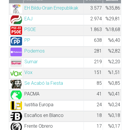
EH Bildu-Orain Errepublikak
3.577
%35,86
EAJ
2.974
%29,81
PSOE
1.863
%18,68
PP
638
%6,40
Podemos
281
%2,82
Sumar
219
%2,20
Vox
151
%1,51
Se Acabó la Fiesta
85
%0,85
PACMA
41
%0,41
Iustitia Europa
24
%0,24
Escaños en Blanco
18
%0,18
Frente Obrero
17
%0,17