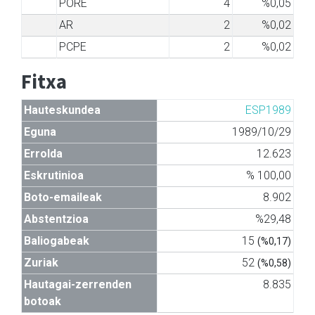
PORE
4
%0,05
AR
2
%0,02
PCPE
2
%0,02
Fitxa
Hauteskundea
ESP1989
Eguna
1989/10/29
Errolda
12.623
Eskrutinioa
% 100,00
Boto-emaileak
8.902
Abstentzioa
%29,48
Baliogabeak
15
(%0,17)
Zuriak
52
(%0,58)
Hautagai-zerrenden
8.835
botoak