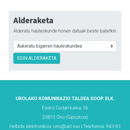
Alderaketa
Alderatu hauteskunde honen datuak beste batetkin
EGIN ALDERAKETA
UROLAKO KOMUNIKAZIO TALDEA KOOP. ELK.
Eusko Gudari kalea, 26
20810 Orio (Gipuzkoa)
Helbide elektronikoa: orio@ukt.eus | Telefonoa: 943-83