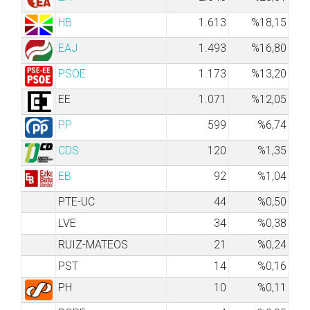
HB
1.613
%18,15
EAJ
1.493
%16,80
PSOE
1.173
%13,20
EE
1.071
%12,05
PP
599
%6,74
CDS
120
%1,35
EB
92
%1,04
PTE-UC
44
%0,50
LVE
34
%0,38
RUIZ-MATEOS
21
%0,24
PST
14
%0,16
PH
10
%0,11