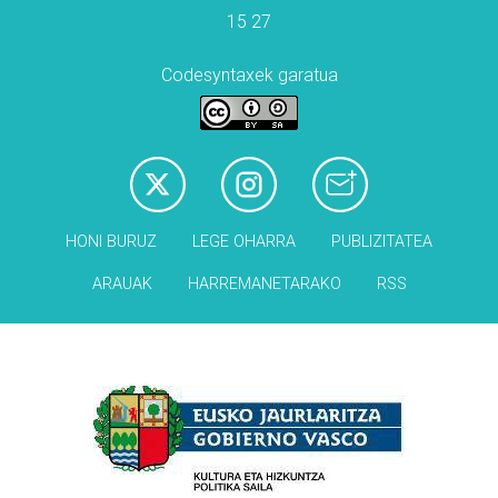
15 27
Codesyntaxek garatua
HONI BURUZ
LEGE OHARRA
PUBLIZITATEA
ARAUAK
HARREMANETARAKO
RSS
Babesleak