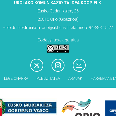
UROLAKO KOMUNIKAZIO TALDEA KOOP. ELK.
Eusko Gudari kalea, 26
20810 Orio (Gipuzkoa)
Helbide elektronikoa: orio@ukt.eus | Telefonoa: 943-83 15 27
Codesyntaxek garatua
LEGE OHARRA
PUBLIZITATEA
ARAUAK
HARREMANET
Babesleak