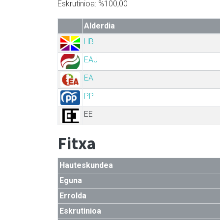
Eskrutinioa: %100,00
Alderdia
HB
EAJ
EA
PP
EE
Fitxa
Hauteskundea
Eguna
Errolda
Eskrutinioa