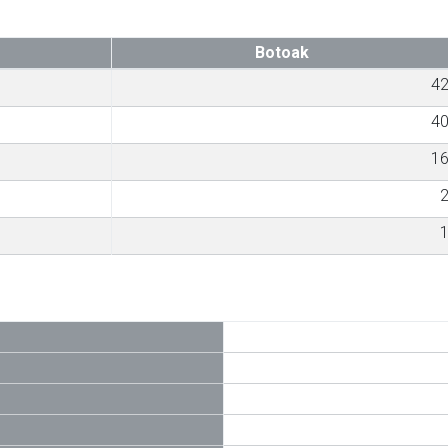
Botoak
4
4
1