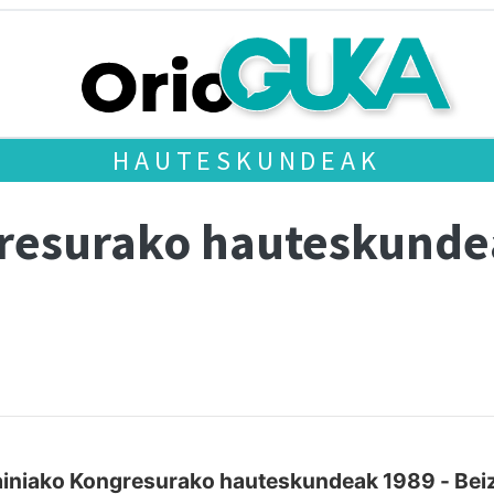
HAUTESKUNDEAK
gresurako hauteskund
iniako Kongresurako hauteskundeak 1989 - Be