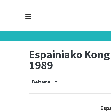
Espainiako Kon
1989
Beizama
Espa