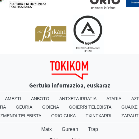
Gertuko informazioa, euskaraz
AMEZTI
ANBOTO
ANTXETA IRRATIA
ATARIA
AZP
TIA
GEURIA
GOIENA
GOIERRI TELEBISTA
GUAIXE
IZMENDI TELEBISTA
ORIO GUKA
TXINTXARRI
ZARAUT
Matx
Gurean
Ttap