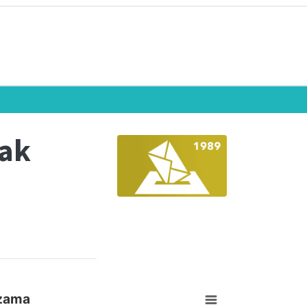
eak
izama