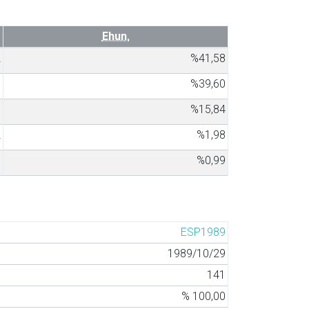
Ehun.
2
%41,58
0
%39,60
6
%15,84
2
%1,98
1
%0,99
ESP1989
1989/10/29
141
% 100,00