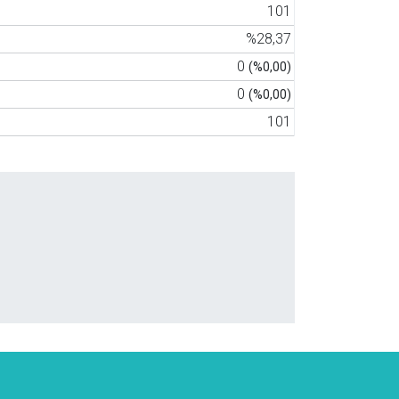
101
%28,37
0
(%0,00)
0
(%0,00)
101