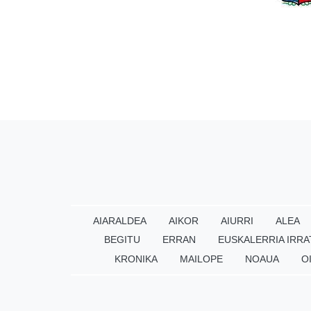
AIARALDEA
AIKOR
AIURRI
ALEA
BEGITU
ERRAN
EUSKALERRIA IRRA
KRONIKA
MAILOPE
NOAUA
O