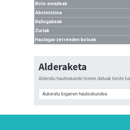
Boto-emaileak
Abstentzioa
Baliogabeak
Zuriak
Hautagai-zerrenden botoak
Alderaketa
Alderatu hauteskunde honen datuak beste ba