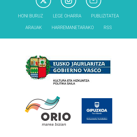
HONI BURUZ
LEGE OHARRA
PUBLIZITATEA
ARAUAK
HARREMANETARAKO
RSS
Babesleak