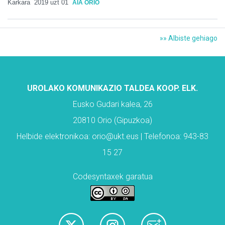
Karkara
2019 uzt 01
AIA ORIO
»» Albiste gehiago
UROLAKO KOMUNIKAZIO TALDEA KOOP. ELK.
Eusko Gudari kalea, 26
20810 Orio (Gipuzkoa)
Helbide elektronikoa: orio@ukt.eus | Telefonoa: 943-83
15 27
Codesyntaxek garatua