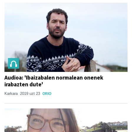
Audioa: 'Ibaizabalen normalean onenek
irabazten dute'
Karkara
2019 uzt 23
ORIO