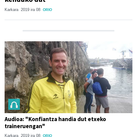
Karkara
2019 ira 08
ORIO
Audioa: "Konfiantza handia dut etxeko
traineruengan"
Karkara
2019 ira 08
ORIO