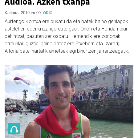
Audioa. Azken txanpa
Karkara
2019 ira 09
ORIO
Aurtengo Kontxa ere bukatu da eta batek baino gehiagok
astelehen ederra izango dute gaur. Orion eta Hondarribian
behintzat, bazuten zer ospatu. Hemendik ere zorionak
arraunlari guztiei baina batez ere Etxeberri eta Izarori;
Aitona batel hartatik ametsak egi bihurtzen jarraitzeagatik.