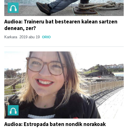
Audioa: Traineru bat bestearen kalean sartzen
denean, zer?
Karkara
2019 abu 19
ORIO
Audioa: Estropada baten nondik norakoak