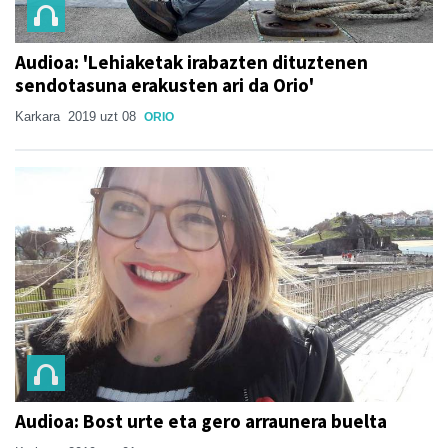
Audioa: 'Lehiaketak irabazten dituztenen
sendotasuna erakusten ari da Orio'
Karkara
2019 uzt 08
ORIO
Audioa: Bost urte eta gero arraunera buelta