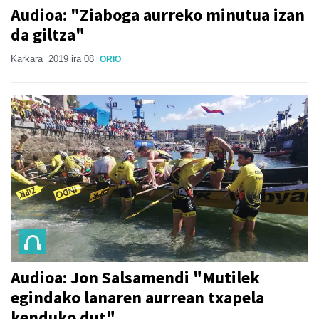
Audioa: "Ziaboga aurreko minutua izan
da giltza"
Karkara
2019 ira 08
ORIO
Audioa: Jon Salsamendi "Mutilek
egindako lanaren aurrean txapela
kenduko dut"