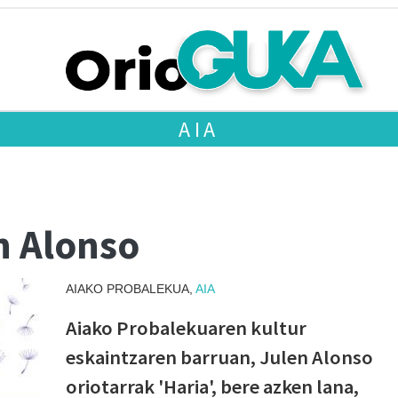
AIA
n Alonso
AIAKO PROBALEKUA,
AIA
Aiako Probalekuaren kultur
eskaintzaren barruan, Julen Alonso
oriotarrak 'Haria', bere azken lana,