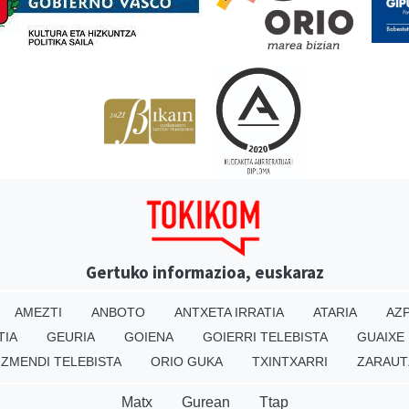
Gertuko informazioa, euskaraz
AMEZTI
ANBOTO
ANTXETA IRRATIA
ATARIA
AZP
TIA
GEURIA
GOIENA
GOIERRI TELEBISTA
GUAIXE
IZMENDI TELEBISTA
ORIO GUKA
TXINTXARRI
ZARAUT
Matx
Gurean
Ttap