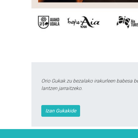
Orio Gukak zu bezalako irakurleen babesa b
lantzen jarraitzeko.
Izan Gukakide