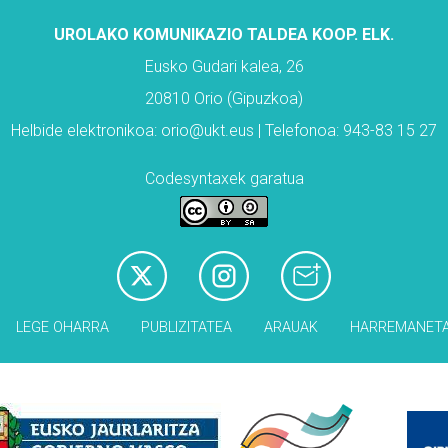
UROLAKO KOMUNIKAZIO TALDEA KOOP. ELK.
Eusko Gudari kalea, 26
20810 Orio (Gipuzkoa)
Helbide elektronikoa: orio@ukt.eus | Telefonoa: 943-83 15 27
Codesyntaxek garatua
LEGE OHARRA
PUBLIZITATEA
ARAUAK
HARREMANET
Babesleak