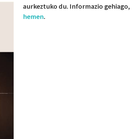
aurkeztuko du. Informazio gehiago,
hemen
.