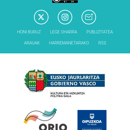
HONI BURUZ
LEGE OHARRA
PUBLIZITATEA
ARAUAK
HARREMANETARAKO
RSS
Babesleak