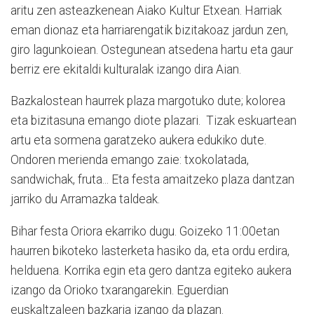
aritu zen asteazkenean Aiako Kultur Etxean. Harriak
eman dionaz eta harriarengatik bizitakoaz jardun zen,
giro lagunkoiean. Ostegunean atsedena hartu eta gaur
berriz ere ekitaldi kulturalak izango dira Aian.
Bazkalostean haurrek plaza margotuko dute; kolorea
eta bizitasuna emango diote plazari. Tizak eskuartean
artu eta sormena garatzeko aukera edukiko dute.
Ondoren merienda emango zaie: txokolatada,
sandwichak, fruta... Eta festa amaitzeko plaza dantzan
jarriko du Arramazka taldeak.
Bihar festa Oriora ekarriko dugu. Goizeko 11:00etan
haurren bikoteko lasterketa hasiko da, eta ordu erdira,
helduena. Korrika egin eta gero dantza egiteko aukera
izango da Orioko txarangarekin. Eguerdian
euskaltzaleen bazkaria izango da plazan.