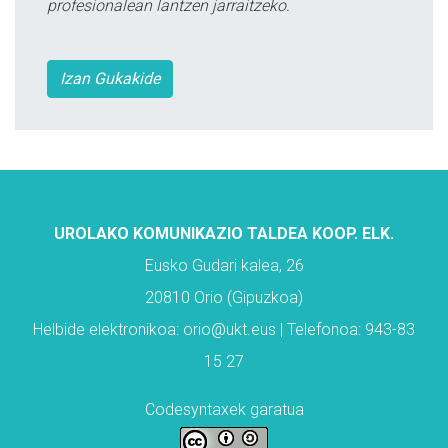
profesionalean lantzen jarraitzeko.
Izan Gukakide
UROLAKO KOMUNIKAZIO TALDEA KOOP. ELK.
Eusko Gudari kalea, 26
20810 Orio (Gipuzkoa)
Helbide elektronikoa: orio@ukt.eus | Telefonoa: 943-83
15 27
Codesyntaxek garatua