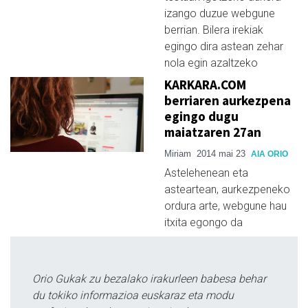
izango duzue webgune
berrian. Bilera irekiak
egingo dira astean zehar
nola egin azaltzeko
KARKARA.COM
berriaren aurkezpena
egingo dugu
maiatzaren 27an
Miriam
2014 mai 23
AIA ORIO
Astelehenean eta
asteartean, aurkezpeneko
ordura arte, webgune hau
itxita egongo da
Orio Gukak zu bezalako irakurleen babesa behar
du tokiko informazioa euskaraz eta modu