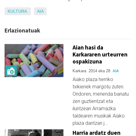
KULTURA
AIA
Erlazionatuak
Aian hasi da
Karkararen urteurren
ospakizuna
Karkara
2014 eka 28
AIA
Aiako plaza herriko
txikienek margotu zuten.
Ondoren, merienda banatu
zen guztientzat eta
iluntzean Arramazka
taldearen musikak Aiako
plaza dantzan j…
Harria ardatz duen