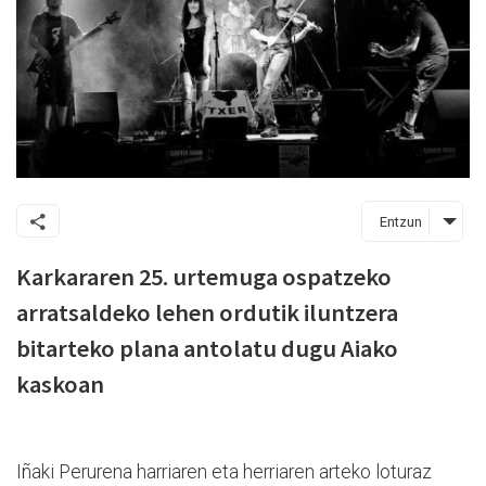
Entzun
Karkararen 25. urtemuga ospatzeko
arratsaldeko lehen ordutik iluntzera
bitarteko plana antolatu dugu Aiako
kaskoan
Iñaki Perurena harriaren eta herriaren arteko loturaz