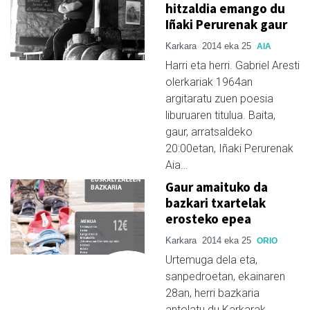
hitzaldia emango du
Iñaki Perurenak gaur
Karkara
2014 eka 25
AIA
Harri eta herri. Gabriel Aresti
olerkariak 1964an
argitaratu zuen poesia
liburuaren titulua. Baita,
gaur, arratsaldeko
20:00etan, Iñaki Perurenak
Aia…
Gaur amaituko da
bazkari txartelak
erosteko epea
Karkara
2014 eka 25
ORIO
Urtemuga dela eta,
sanpedroetan, ekainaren
28an, herri bazkaria
antolatu du Karkarak.