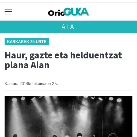
AIA
KARKARAK 25 URTE
Haur, gazte eta helduentzat
plana Aian
Karkara
2014ko ekainaren 27a