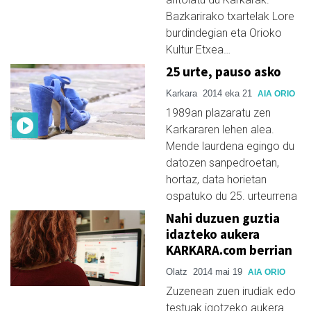
Bazkarirako txartelak Lore
burdindegian eta Orioko
Kultur Etxea…
25 urte, pauso asko
Karkara
2014 eka 21
AIA ORIO
1989an plazaratu zen
Karkararen lehen alea.
Mende laurdena egingo du
datozen sanpedroetan,
hortaz, data horietan
ospatuko du 25. urteurrena
Nahi duzuen guztia
idazteko aukera
KARKARA.com berrian
Olatz
2014 mai 19
AIA ORIO
Zuzenean zuen irudiak edo
testuak igotzeko aukera