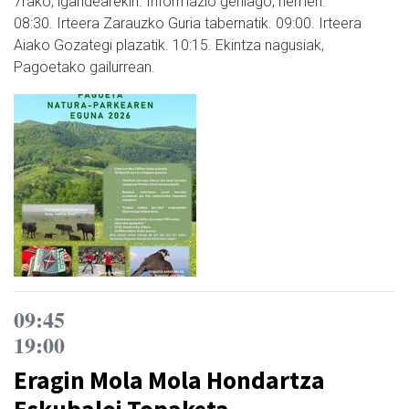
7rako, igandearekin. Informazio gehiago, hemen.
08:30. Irteera Zarauzko Guria tabernatik. 09:00. Irteera
Aiako Gozategi plazatik. 10:15. Ekintza nagusiak,
Pagoetako gailurrean.
09:45
19:00
Eragin Mola Mola Hondartza