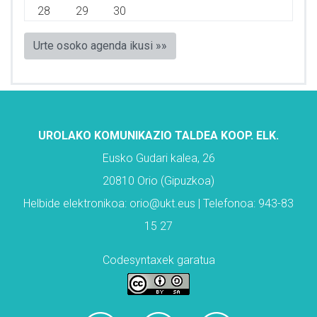
28
29
30
Urte osoko agenda ikusi »»
UROLAKO KOMUNIKAZIO TALDEA KOOP. ELK.
Eusko Gudari kalea, 26
20810 Orio (Gipuzkoa)
Helbide elektronikoa: orio@ukt.eus | Telefonoa: 943-83
15 27
Codesyntaxek garatua