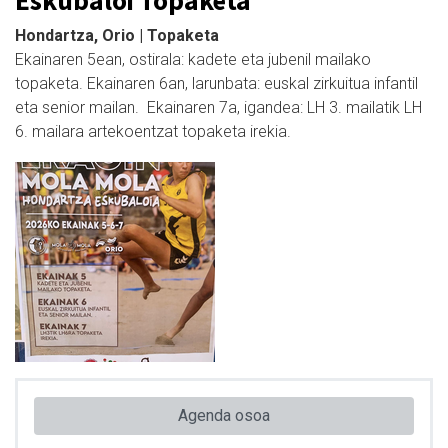
Eskubaloi Topaketa
Hondartza, Orio | Topaketa
Ekainaren 5ean, ostirala: kadete eta jubenil mailako
topaketa. Ekainaren 6an, larunbata: euskal zirkuitua infantil
eta senior mailan. Ekainaren 7a, igandea: LH 3. mailatik LH
6. mailara artekoentzat topaketa irekia.
Agenda osoa