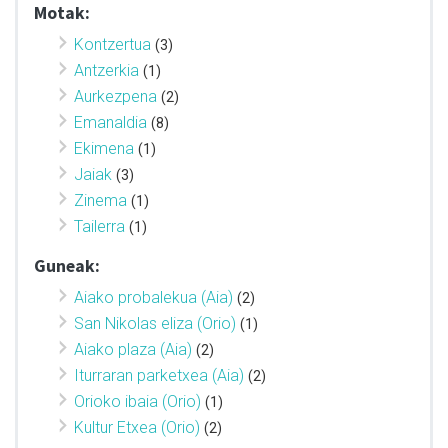
Motak:
Kontzertua
(3)
Antzerkia
(1)
Aurkezpena
(2)
Emanaldia
(8)
Ekimena
(1)
Jaiak
(3)
Zinema
(1)
Tailerra
(1)
Guneak:
Aiako probalekua (Aia)
(2)
San Nikolas eliza (Orio)
(1)
Aiako plaza (Aia)
(2)
Iturraran parketxea (Aia)
(2)
Orioko ibaia (Orio)
(1)
Kultur Etxea (Orio)
(2)