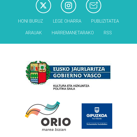
HONI BURUZ
LEGE OHARRA
PUBLIZITATEA
ARAUAK
HARREMANETARAKO
RSS
Babesleak