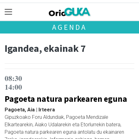
AGENDA
Igandea, ekainak 7
08:30
14:00
Pagoeta natura parkearen eguna
Pagoeta, Aia | Irteera
Gipuzkoako Foru Aldundiak, Pagoeta Mendizale
Elkartearekin, Aiako Udalarekin eta Etorlurrekin batera,
Pagoeta natura parkearen eguna antolatu du ekainaren