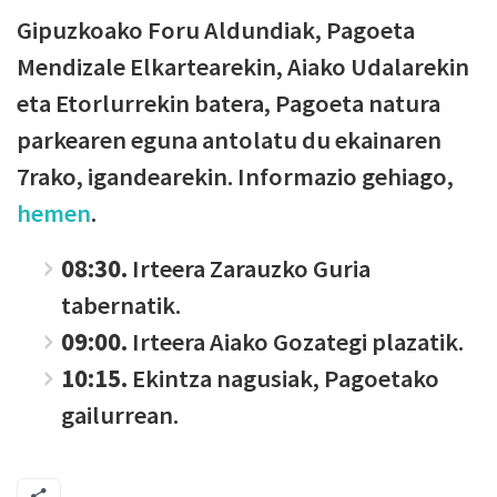
Gipuzkoako Foru Aldundiak, Pagoeta
Mendizale Elkartearekin, Aiako Udalarekin
eta Etorlurrekin batera, Pagoeta natura
parkearen eguna antolatu du ekainaren
7rako, igandearekin. Informazio gehiago,
hemen
.
08:30.
Irteera Zarauzko Guria
tabernatik.
09:00.
Irteera Aiako Gozategi plazatik.
10:15.
Ekintza nagusiak, Pagoetako
gailurrean.