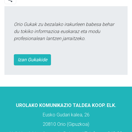
Orio Gukak zu bezalako irakurleen babesa behar
du tokiko informazioa euskaraz eta modu
profesionalean lantzen jarraitzeko.
Izan Gukakide
UROLAKO KOMUNIKAZIO TALDEA KOOP. ELK.
Eusko Gudari kalea, 26
20810 Orio (Gipuzkoa)