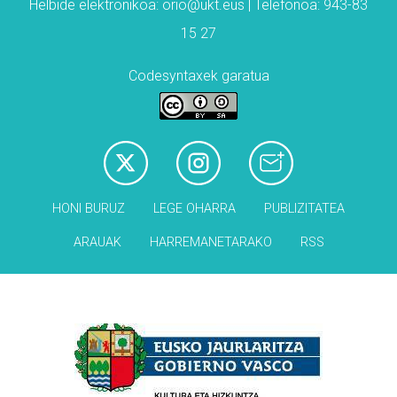
Helbide elektronikoa: orio@ukt.eus | Telefonoa: 943-83
15 27
Codesyntaxek garatua
HONI BURUZ
LEGE OHARRA
PUBLIZITATEA
ARAUAK
HARREMANETARAKO
RSS
Babesleak