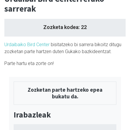
sarrerak
Zozketa kodea: 22
Urdaibaiko Bird Center
bisitatzeko bi sarrera bikoitz ditugu
zozketan parte hartzen duten Gukako bazkideentzat.
Parte hartu eta zorte on!
Zozketan parte hartzeko epea
bukatu da.
Irabazleak