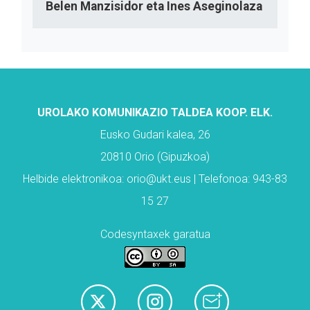
Belen Manzisidor eta Ines Aseginolaza
UROLAKO KOMUNIKAZIO TALDEA KOOP. ELK.
Eusko Gudari kalea, 26
20810 Orio (Gipuzkoa)
Helbide elektronikoa: orio@ukt.eus | Telefonoa: 943-83
15 27
Codesyntaxek garatua