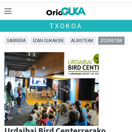
TXOKOA
SARRERA
IZAN GUKAKIDE
ALBISTEAK
ZOZKETAK
Urdaibai Bird Centerrerako