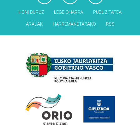
HONI BURUZ
LEGE OHARRA
PUBLIZITATEA
ARAUAK
HARREMANETARAKO
RSS
Babesleak