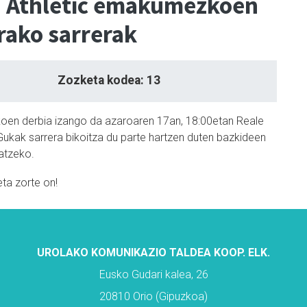
- Athletic emakumezkoen
rako sarrerak
Zozketa kodea: 13
n derbia izango da azaroaren 17an, 18:00etan Reale
Gukak sarrera bikoitza du parte hartzen duten bazkideen
atzeko.
eta zorte on!
UROLAKO KOMUNIKAZIO TALDEA KOOP. ELK.
Eusko Gudari kalea, 26
20810 Orio (Gipuzkoa)