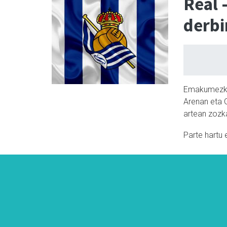
Real 
derbi
Emakumezkoe
Arenan eta 
artean zozk
Parte hartu 