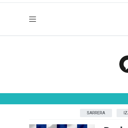
SARRERA
I