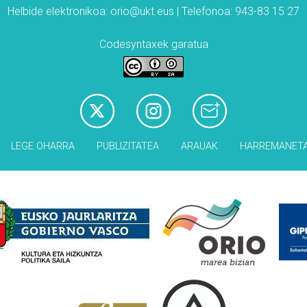
Helbide elektronikoa: orio@ukt.eus | Telefonoa: 943-83 15 27
Codesyntaxek garatua
LEGE OHARRA
PUBLIZITATEA
ARAUAK
HARREMANET
Babesleak