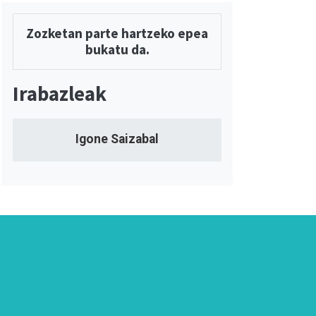
Zozketan parte hartzeko epea
bukatu da.
Irabazleak
Igone Saizabal