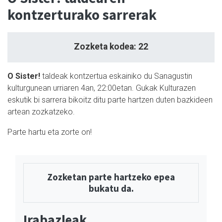
kontzerturako sarrerak
Zozketa kodea: 22
O Sister!
taldeak kontzertua eskainiko du Sanagustin
kulturgunean urriaren 4an, 22:00etan. Gukak Kulturazen
eskutik bi sarrera bikoitz ditu parte hartzen duten bazkideen
artean zozkatzeko.
Parte hartu eta zorte on!
Zozketan parte hartzeko epea
bukatu da.
Irabazleak