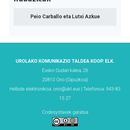
Peio Carballo eta Lutxi Azkue
UROLAKO KOMUNIKAZIO TALDEA KOOP. ELK.
Eusko Gudari kalea, 26
20810 Orio (Gipuzkoa)
Helbide elektronikoa: orio@ukt.eus | Telefonoa: 943-83
15 27
Codesyntaxek garatua