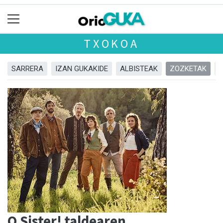
TXOKOA
SARRERA
IZAN GUKAKIDE
ALBISTEAK
ZOZKETAK
O Sister! taldearen