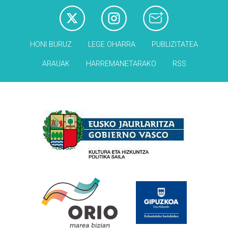
HONI BURUZ
LEGE OHARRA
PUBLIZITATEA
ARAUAK
HARREMANETARAKO
RSS
Babesleak